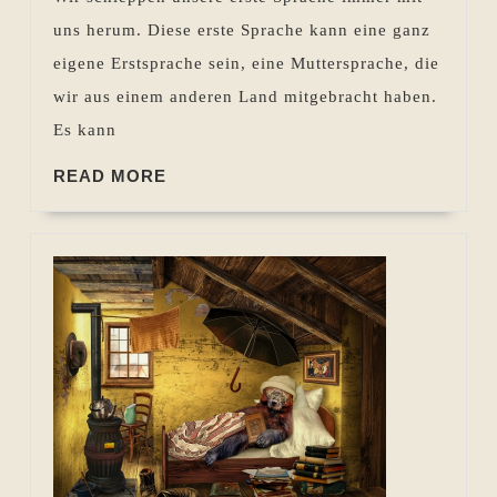
Sprache
uns herum. Diese erste Sprache kann eine ganz
lesen
eigene Erstsprache sein, eine Muttersprache, die
wir,
wir aus einem anderen Land mitgebracht haben.
wenn
Es kann
wir
READ
lesen?
READ MORE
MORE