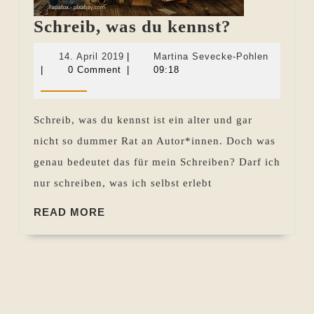
Schreib,
Schreib, was du kennst?
was
14.
Martina
14. April 2019
|
Martina Sevecke-Pohlen
du
April
Sevecke-
|
0 Comment
|
09:18
2019
Pohlen
kennst?
Schreib, was du kennst ist ein alter und gar
nicht so dummer Rat an Autor*innen. Doch was
genau bedeutet das für mein Schreiben? Darf ich
nur schreiben, was ich selbst erlebt
READ
READ MORE
MORE