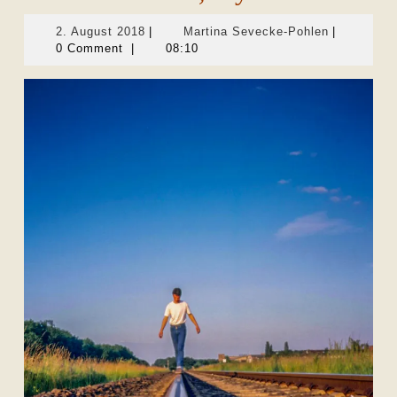
2.
Martina
2. August 2018
|
Martina Sevecke-Pohlen
|
August
Sevecke-
0 Comment
|
08:10
2018
Pohlen