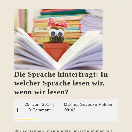
Die Sprache hinterfragt: In
welcher Sprache lesen wir,
Die
wenn wir lesen?
Sprache
25.
Martina
25. Juni 2017
|
Martina Sevecke-Pohlen
hinterfragt:
Juni
Sevecke-
|
0 Comment
|
09:42
2017
Pohlen
In
welcher
Wir schleppen unsere erste Sprache immer mit