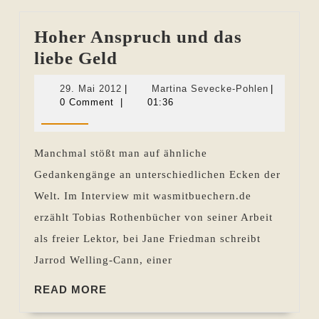
Hoher Anspruch und das
Hoher
liebe Geld
Anspruch
29.
Martina
29. Mai 2012
|
Martina Sevecke-Pohlen
|
und
Mai
Sevecke-
0 Comment
|
01:36
2012
Pohlen
das
liebe
Manchmal stößt man auf ähnliche
Geld
Gedankengänge an unterschiedlichen Ecken der
Welt. Im Interview mit wasmitbuechern.de
erzählt Tobias Rothenbücher von seiner Arbeit
als freier Lektor, bei Jane Friedman schreibt
Jarrod Welling-Cann, einer
READ
READ MORE
MORE