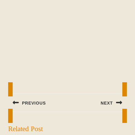
Beitragsnavigation
PREVIOUS
NEXT
Previous
Next
post:
post:
Related Post