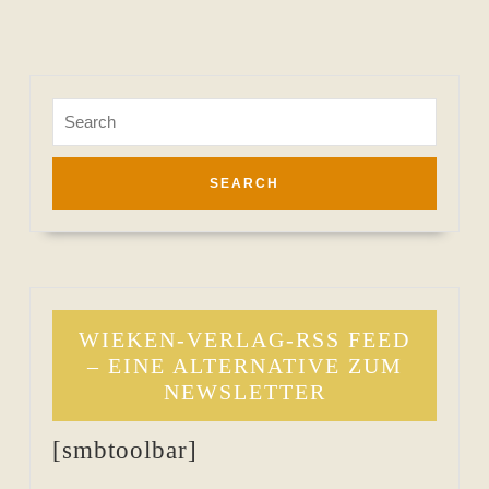
Search
for:
WIEKEN-VERLAG-RSS FEED
– EINE ALTERNATIVE ZUM
NEWSLETTER
[smbtoolbar]