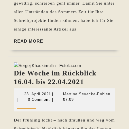
gewittrig, schreiben geht immer. Damit Sie unter
04.08.2022
allen Umständen des Sommers Zeit für Ihre
Schreibprojekte finden können, habe ich für Sie
einige interessante Artikel aus
READ
READ MORE
MORE
Die Woche im Rückblick
Die
16.04. bis 22.04.2021
Woche
23.
Martina
23. April 2021
|
Martina Sevecke-Pohlen
im
April
Sevecke-
|
0 Comment
|
07:09
2021
Pohlen
Rückblick
16.04.
Der Frühling lockt – nach draußen und weg vom
bis
Schreibtisch. Natürlich könnten Sie das Laptop