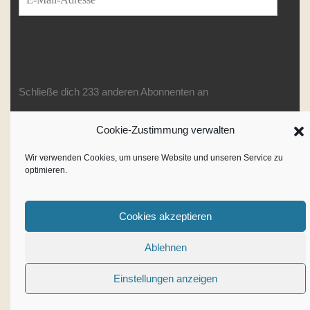
ABONNIEREN
Schließe dich 233 anderen Abonnenten an
Cookie-Zustimmung verwalten
Writer WordPress Theme
By
Wir verwenden Cookies, um unsere Website und unseren Service zu
optimieren.
VWThemes
Scroll
Up
Cookies akzeptieren
Ablehnen
Einstellungen anzeigen