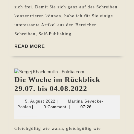
bis
sich frei. Damit Sie sich ganz auf das Schreiben
07.03.2024
konzentrieren können, habe ich für Sie einige
interessante Artikel aus den Bereichen
Schreiben, Self-Publishing
READ
READ MORE
MORE
Die Woche im Rückblick
Die
29.07. bis 04.08.2022
Woche
5.
5. August 2022
|
Martina Sevecke-
im
Martina
August
Pohlen
|
0 Comment
|
07:26
Sevecke-
2022
Rückblick
Pohlen
29.07.
Gleichgültig wie warm, gleichgültig wie
bis