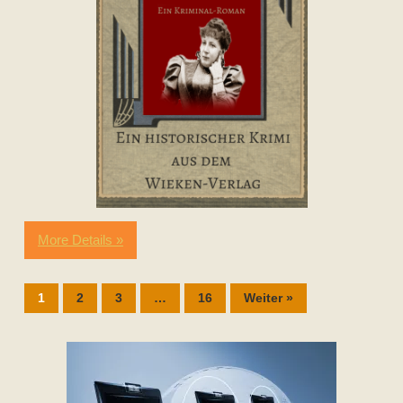
More Details »
1
2
3
…
16
Weiter »