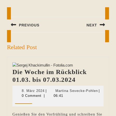
Beitragsnavigation
PREVIOUS
NEXT
Previous
Next
post:
post:
Related Post
Die Woche im Rückblick
Die
01.03. bis 07.03.2024
Woche
8.
Martina
8. März 2024
|
Martina Sevecke-Pohlen
|
im
März
Sevecke-
0 Comment
|
06:41
2024
Pohlen
Rückblick
01.03.
Genießen Sie den Vorfrühling und schreiben Sie