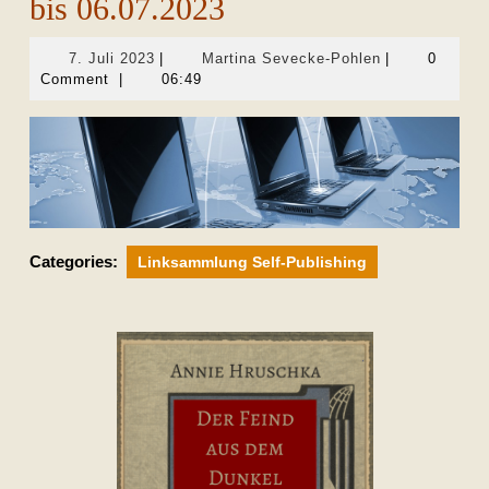
bis 06.07.2023
7.
Martina
7. Juli 2023
|
Martina Sevecke-Pohlen
|
0
Juli
Sevecke-
Comment
|
06:49
2023
Pohlen
Categories:
Linksammlung Self-Publishing