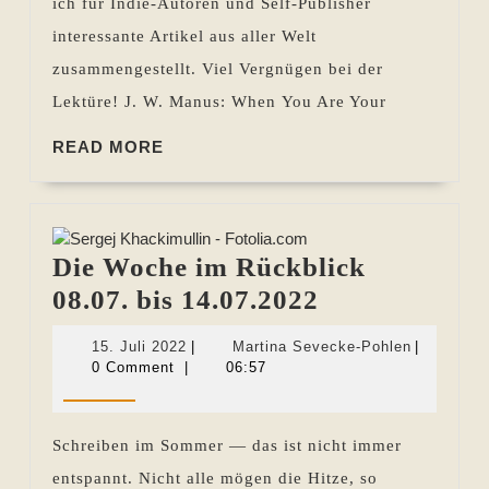
ich für Indie-Autoren und Self-Publisher
03.04.2014
interessante Artikel aus aller Welt
zusammengestellt. Viel Vergnügen bei der
Lektüre! J. W. Manus: When You Are Your
READ
READ MORE
MORE
Die Woche im Rückblick
Die
08.07. bis 14.07.2022
Woche
15.
Martina
15. Juli 2022
|
Martina Sevecke-Pohlen
|
im
Juli
Sevecke-
0 Comment
|
06:57
2022
Pohlen
Rückblick
08.07.
Schreiben im Sommer — das ist nicht immer
bis
entspannt. Nicht alle mögen die Hitze, so