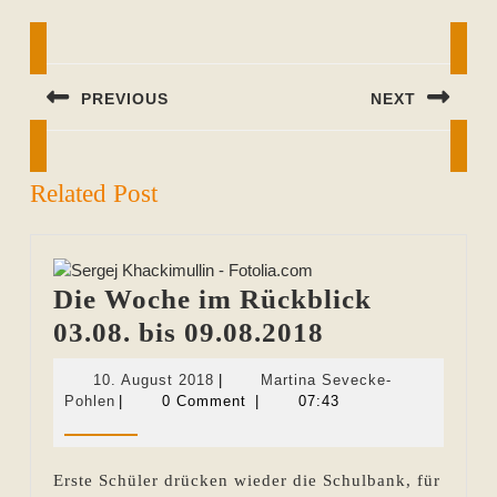
Beitragsnavigation
PREVIOUS
NEXT
Previous
Next
post:
post:
Related Post
Die Woche im Rückblick
Die
03.08. bis 09.08.2018
Woche
10.
10. August 2018
|
Martina Sevecke-
im
Martina
August
Pohlen
|
0 Comment
|
07:43
Sevecke-
2018
Rückblick
Pohlen
03.08.
Erste Schüler drücken wieder die Schulbank, für