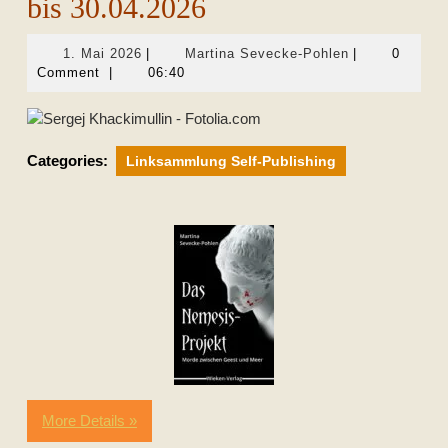
bis 30.04.2026
1.
Martina
1. Mai 2026
|
Martina Sevecke-Pohlen
|
0
Mai
Sevecke-
Comment
|
06:40
2026
Pohlen
Categories:
Linksammlung Self-Publishing
More Details »