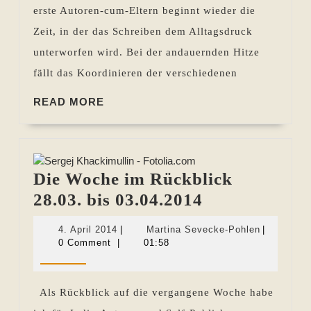
bis
erste Autoren-cum-Eltern beginnt wieder die
09.08.2018
Zeit, in der das Schreiben dem Alltagsdruck
unterworfen wird. Bei der andauernden Hitze
fällt das Koordinieren der verschiedenen
READ
READ MORE
MORE
Die Woche im Rückblick
Die
28.03. bis 03.04.2014
Woche
4.
Martina
4. April 2014
|
Martina Sevecke-Pohlen
|
im
April
Sevecke-
0 Comment
|
01:58
2014
Pohlen
Rückblick
28.03.
Als Rückblick auf die vergangene Woche habe
bis