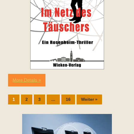
More Details »
1
2
3
…
16
Weiter »