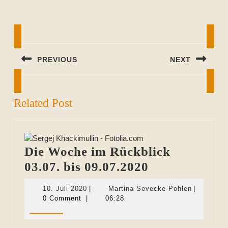
Beitragsnavigation
PREVIOUS
NEXT
Previous
Next
post:
post:
Related Post
Die Woche im Rückblick
Die
03.07. bis 09.07.2020
Woche
10.
Martina
10. Juli 2020
|
Martina Sevecke-Pohlen
|
im
Juli
Sevecke-
0 Comment
|
06:28
2020
Pohlen
Rückblick
03.07.