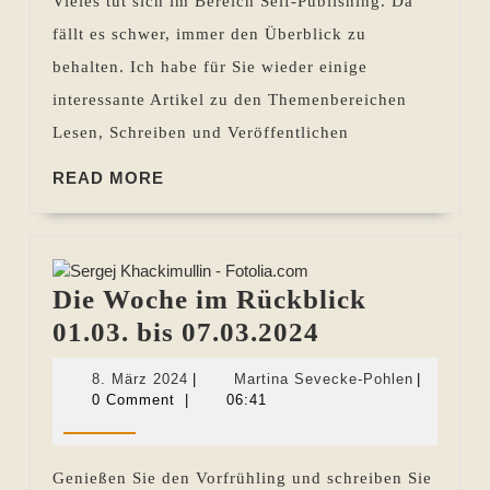
Vieles tut sich im Bereich Self-Publishing. Da
bis
fällt es schwer, immer den Überblick zu
27.03.2014
behalten. Ich habe für Sie wieder einige
interessante Artikel zu den Themenbereichen
Lesen, Schreiben und Veröffentlichen
READ
READ MORE
MORE
Die Woche im Rückblick
Die
01.03. bis 07.03.2024
Woche
8.
Martina
8. März 2024
|
Martina Sevecke-Pohlen
|
im
März
Sevecke-
0 Comment
|
06:41
2024
Pohlen
Rückblick
01.03.
Genießen Sie den Vorfrühling und schreiben Sie