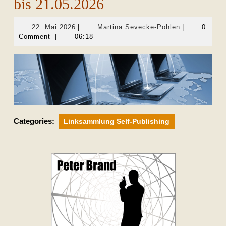
bis 21.05.2026
22.
Martina
22. Mai 2026
|
Martina Sevecke-Pohlen
|
0
Mai
Sevecke-
Comment
|
06:18
2026
Pohlen
Categories:
Linksammlung Self-Publishing