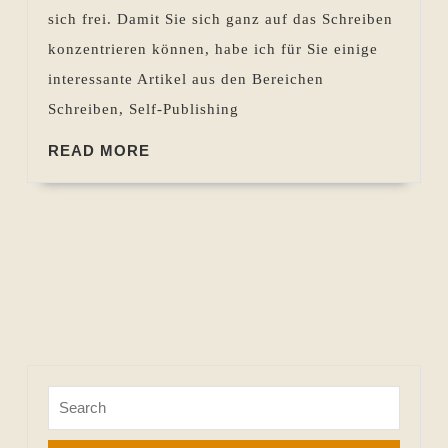
bis
sich frei. Damit Sie sich ganz auf das Schreiben
07.03.2024
konzentrieren können, habe ich für Sie einige
interessante Artikel aus den Bereichen
Schreiben, Self-Publishing
READ
READ MORE
MORE
Search
for: