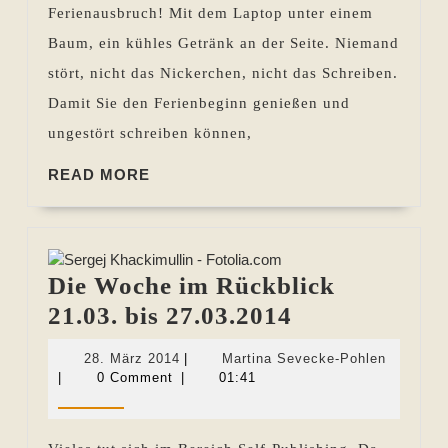
Ferienausbruch! Mit dem Laptop unter einem
bis
Baum, ein kühles Getränk an der Seite. Niemand
09.07.2020
stört, nicht das Nickerchen, nicht das Schreiben.
Damit Sie den Ferienbeginn genießen und
ungestört schreiben können,
READ
READ MORE
MORE
Die Woche im Rückblick
Die
21.03. bis 27.03.2014
Woche
28.
Martina
28. März 2014
|
Martina Sevecke-Pohlen
im
März
Sevecke
|
0 Comment
|
01:41
2014
Pohlen
Rückblick
21.03.