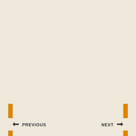
Beitragsnavigation
PREVIOUS
NEXT
Previous
Next