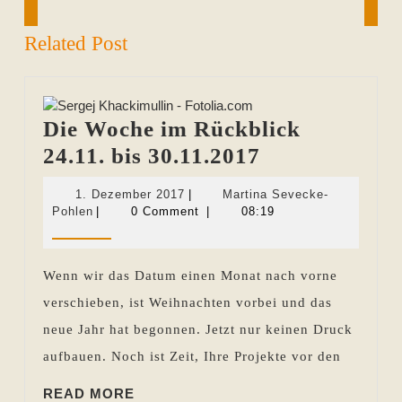
post:
post:
Related Post
Die Woche im Rückblick
Die
24.11. bis 30.11.2017
Woche
1.
1. Dezember 2017
|
Martina Sevecke-
im
Martina
Dezember
Pohlen
|
0 Comment
|
08:19
Sevecke-
2017
Rückblick
Pohlen
24.11.
Wenn wir das Datum einen Monat nach vorne
bis
verschieben, ist Weihnachten vorbei und das
30.11.2017
neue Jahr hat begonnen. Jetzt nur keinen Druck
aufbauen. Noch ist Zeit, Ihre Projekte vor den
READ
READ MORE