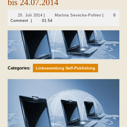
bis 24.07.2014
25.
Martina
25. Juli 2014
|
Martina Sevecke-Pohlen
|
0
Juli
Sevecke-
Comment
|
01:54
2014
Pohlen
Categories:
Linksammlung Self-Publishing