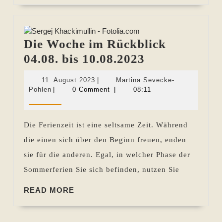
Die Woche im Rückblick
Die
04.08. bis 10.08.2023
Woche
11.
11. August 2023
|
Martina Sevecke-
im
Martina
August
Pohlen
|
0 Comment
|
08:11
Sevecke-
2023
Rückblick
Pohlen
04.08.
Die Ferienzeit ist eine seltsame Zeit. Während
bis
die einen sich über den Beginn freuen, enden
10.08.2023
sie für die anderen. Egal, in welcher Phase der
Sommerferien Sie sich befinden, nutzen Sie
READ
READ MORE
MORE