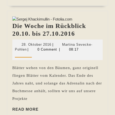
MORE
Die Woche im Rückblick
Die
20.10. bis 27.10.2016
Woche
28.
28. Oktober 2016
|
Martina Sevecke-
im
Martina
Oktober
Pohlen
|
0 Comment
|
08:17
Sevecke-
2016
Rückblick
Pohlen
20.10.
Blätter wehen von den Bäumen, ganz originell
bis
fliegen Blätter vom Kalender. Das Ende des
27.10.2016
Jahres naht, und solange das Adrenalin nach der
Buchmesse anhält, sollten wir uns auf unsere
Projekte
READ
READ MORE
MORE