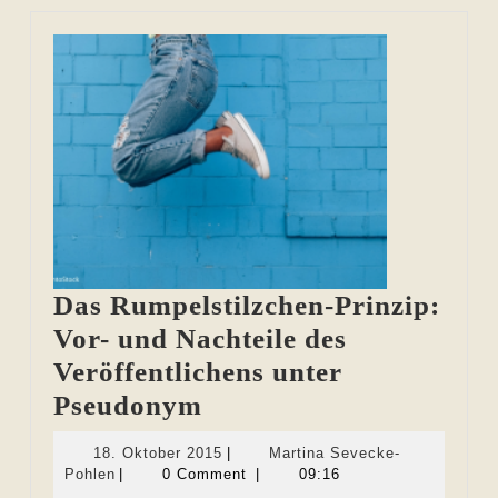
Das Rumpelstilzchen-Prinzip:
Vor- und Nachteile des
Veröffentlichens unter
Das
Pseudonym
Rumpelstilzchen-
18.
18. Oktober 2015
|
Martina Sevecke-
Prinzip:
Martina
Oktober
Pohlen
|
0 Comment
|
09:16
Sevecke-
2015