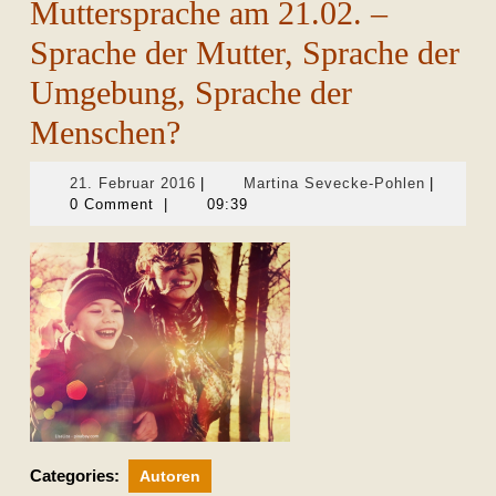
Muttersprache am 21.02. –
Sprache der Mutter, Sprache der
Umgebung, Sprache der
Menschen?
21.
Martina
21. Februar 2016
|
Martina Sevecke-Pohlen
|
Februar
Sevecke-
0 Comment
|
09:39
2016
Pohlen
Categories:
Autoren