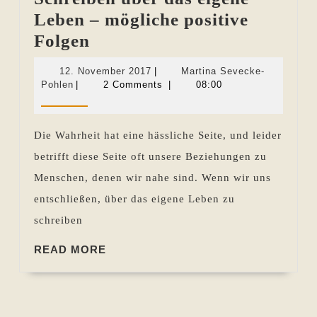
Leben – mögliche positive
Schreiben
Folgen
über
12.
12. November 2017
|
Martina Sevecke-
das
Martina
November
Pohlen
|
2 Comments
|
08:00
Sevecke-
2017
eigene
Pohlen
Leben
Die Wahrheit hat eine hässliche Seite, und leider
–
betrifft diese Seite oft unsere Beziehungen zu
mögliche
Menschen, denen wir nahe sind. Wenn wir uns
positive
entschließen, über das eigene Leben zu
Folgen
schreiben
READ
READ MORE
MORE