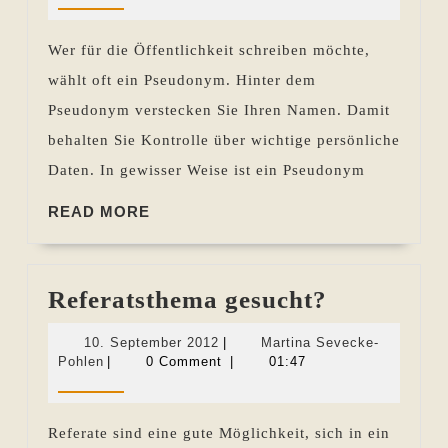
Vor-
Pohlen
und
Wer für die Öffentlichkeit schreiben möchte,
Nachteile
wählt oft ein Pseudonym. Hinter dem
des
Pseudonym verstecken Sie Ihren Namen. Damit
Veröffentlichens
behalten Sie Kontrolle über wichtige persönliche
unter
Daten. In gewisser Weise ist ein Pseudonym
Pseudonym
READ
READ MORE
MORE
Referatst
Referatsthema gesucht?
gesucht?
10.
10. September 2012
|
Martina Sevecke-
Martina
September
Pohlen
|
0 Comment
|
01:47
Sevecke-
2012
Pohlen
Referate sind eine gute Möglichkeit, sich in ein