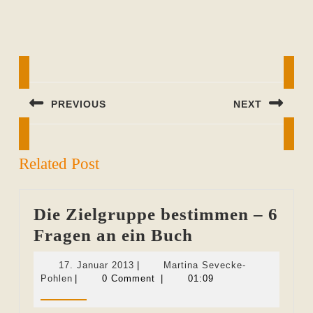
Beitragsnavigation
PREVIOUS
NEXT
Previous
Next
post:
post:
Related Post
Die Zielgruppe bestimmen – 6
Die
Fragen an ein Buch
Zielgruppe
17.
17. Januar 2013
|
Martina Sevecke-
bestimmen
Martina
Januar
Pohlen
|
0 Comment
|
01:09
Sevecke-
2013
–
Pohlen