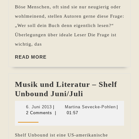
6
Böse Menschen, oft sind sie nur neugierig oder
Fragen
wohlmeinend, stellen Autoren gerne diese Frage:
an
„Wer soll dein Buch denn eigentlich lesen?“
ein
Überlegungen über ideale Leser Die Frage ist
Buch
wichtig, das
READ
READ MORE
MORE
Musik und Literatur – Shelf
Musik
Unbound Juni/Juli
und
6.
Martina
6. Juni 2013
|
Martina Sevecke-Pohlen
|
Literatur
Juni
Sevecke-
2 Comments
|
01:57
2013
Pohlen
–
Shelf
Shelf Unbound ist eine US-amerikanische