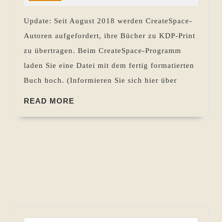
Pohlen
mir
Update: Seit August 2018 werden CreateSpace-
die
Autoren aufgefordert, ihre Bücher zu KDP-Print
Fehlermeldungen
zu übertragen. Beim CreateSpace-Programm
sagen?
laden Sie eine Datei mit dem fertig formatierten
Buch hoch. (Informieren Sie sich hier über
READ
READ MORE
MORE