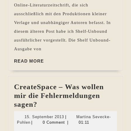
Unbound
Online-Literaturzeitschrift, die sich
Juni/Juli
ausschließlich mit den Produktionen kleiner
Verlage und unabhängiger Autoren befasst. In
diesem älteren Post habe ich Shelf-Unbound
ausführlicher vorgestellt. Die Shelf Unbound-
Ausgabe von
READ
READ MORE
MORE
CreateSpace – Was wollen
mir die Fehlermeldungen
CreateSpace
sagen?
–
15.
15. September 2013
|
Martina Sevecke-
Was
Martina
September
Pohlen
|
0 Comment
|
01:11
Sevecke-
2013
wollen