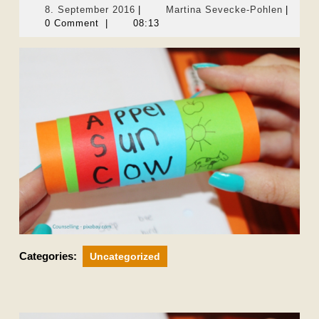
8.
Martina
8. September 2016
|
Martina Sevecke-Pohlen
|
September
Seveck
0 Comment
|
08:13
2016
Pohlen
Categories:
Uncategorized