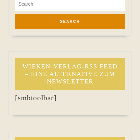
Search
for:
WIEKEN-VERLAG-RSS FEED
– EINE ALTERNATIVE ZUM
NEWSLETTER
[smbtoolbar]