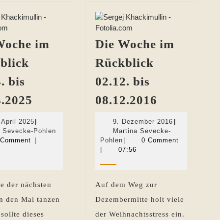
Woche im
Die Woche im
blick
Rückblick
. bis
02.12. bis
Die
Die
4.2025
08.12.2016
Woche
Woche
25.
9.
 April 2025
|
9. Dezember 2016
|
im
im
April
Martina
Dezember
a Sevecke-Pohlen
Martina Sevecke-
Rückblick
Rückblick
2025
Sevecke-
Martina
2016
 Comment
|
Pohlen
|
0 Comment
Pohlen
Sevecke-
|
07:56
18.04.
02.12.
Pohlen
bis
bis
24.04.2025
08.12.2016
e der nächsten
Auf dem Weg zur
n den Mai tanzen
Dezembermitte holt viele
sollte dieses
der Weihnachtsstress ein.