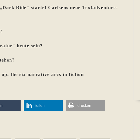
„Dark Ride“ startet Carlsens neue Textadventure-
p?
ratur“ heute sein?
stehen?
p: the six narrative arcs in fiction
en
teilen
drucken