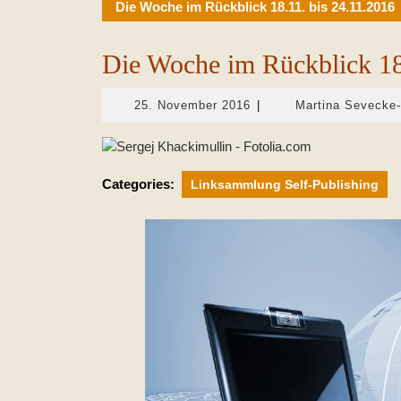
Die Woche im Rückblick 18.11. bis 24.11.2016
Die Woche im Rückblick 18
25.
25. November 2016
|
Martina Sevecke
November
2016
Categories:
Linksammlung Self-Publishing