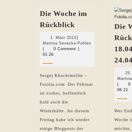
Die Woche im
Die
Rückblick
Die 
Woche
Rück
1.
1. März 2013
|
im
März
Martina
Martina Sevecke-Pohlen
Rückblick
18.04
2013
Sevecke-
|
0 Comment
|
Pohlen
01:26
24.0
25.
Sergej Khackimullin –
Martin
Fotolia.com Der Februar
|
0
06:21
ist vorbei, hoffentlich
bald auch die
Winterkälte. An diesem
Wer End
Freitag habe ich wieder
Woche i
einige Blogposts der
möchte, 