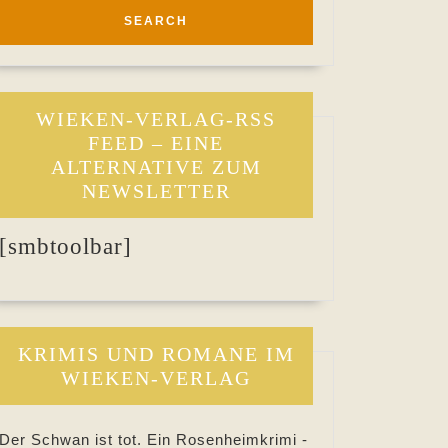
WIEKEN-VERLAG-RSS
FEED – EINE
ALTERNATIVE ZUM
NEWSLETTER
[smbtoolbar]
KRIMIS UND ROMANE IM
WIEKEN-VERLAG
Der Schwan ist tot. Ein Rosenheimkrimi -