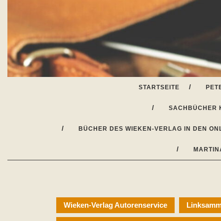
Skip
to
content
STARTSEITE
PET
SACHBÜCHER 
BÜCHER DES WIEKEN-VERLAG IN DEN ON
MARTIN
Wieken-Verlag Autorenservice
Linksamml