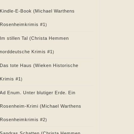
Kindle-E-Book (
Michael Warthens
Rosenheimkrimis #
1
)
Im stillen Tal (
Christa Hemmen
norddeutsche Krimis #
1
)
Das tote Haus (
Wieken Historische
Krimis #
1
)
Ad Enum. Unter blutiger Erde. Ein
Rosenheim-Krimi (
Michael Warthens
Rosenheimkrimis #
2
)
Sandras Schatten (
Christa Hemmen