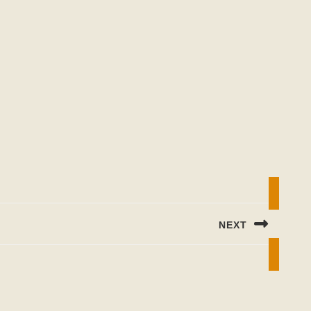
NEXT
Next
post: