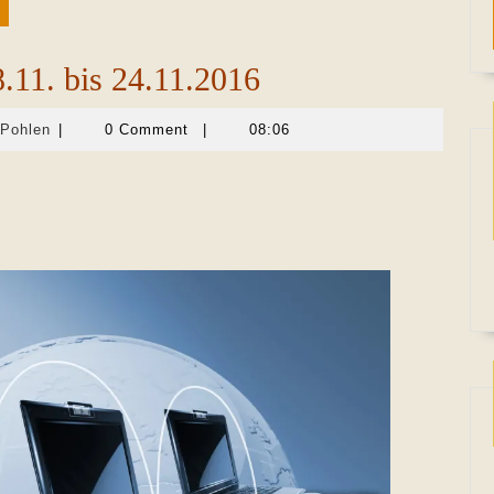
.11. bis 24.11.2016
Martina
-Pohlen
|
0 Comment
|
08:06
Sevecke-
Pohlen