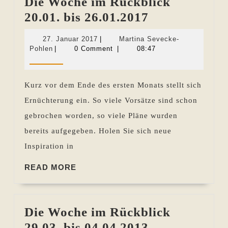
Die Woche im Rückblick
Die
20.01. bis 26.01.2017
Woche
27.
27. Januar 2017
|
Martina Sevecke-
im
Martina
Januar
Pohlen
|
0 Comment
|
08:47
Sevecke-
2017
Rückblick
Pohlen
20.01.
Kurz vor dem Ende des ersten Monats stellt sich
bis
Ernüchterung ein. So viele Vorsätze sind schon
26.01.2017
gebrochen worden, so viele Pläne wurden
bereits aufgegeben. Holen Sie sich neue
Inspiration in
READ
READ MORE
MORE
Die Woche im Rückblick
Die
29.03. bis 04.04.2013