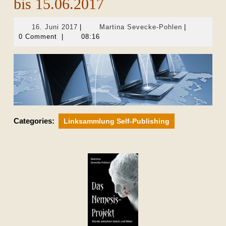
bis 15.06.2017
16.
Martina
16. Juni 2017
|
Martina Sevecke-Pohlen
|
Juni
Sevecke-
0 Comment
|
08:16
2017
Pohlen
Categories:
Linksammlung Self-Publishing