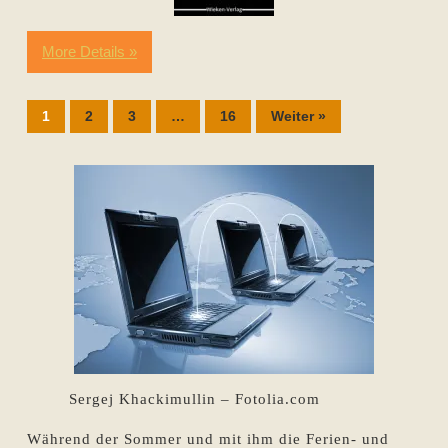
More Details »
1
2
3
…
16
Weiter »
Sergej Khackimullin – Fotolia.com
Während der Sommer und mit ihm die Ferien- und