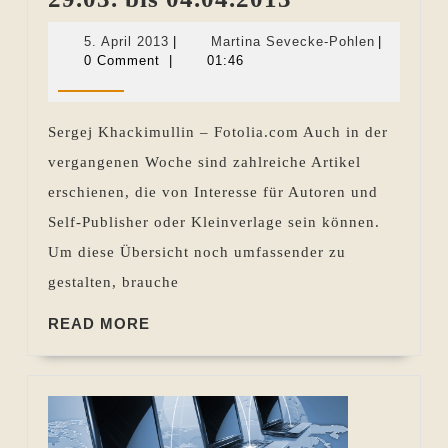
Woche
5.
Martina
5. April 2013
|
Martina Sevecke-Pohlen
|
im
April
Sevecke-
0 Comment
|
01:46
2013
Pohlen
Rückblick
29.03.
Sergej Khackimullin – Fotolia.com Auch in der
bis
vergangenen Woche sind zahlreiche Artikel
04.04.2013
erschienen, die von Interesse für Autoren und
Self-Publisher oder Kleinverlage sein können.
Um diese Übersicht noch umfassender zu
gestalten, brauche
READ
READ MORE
MORE