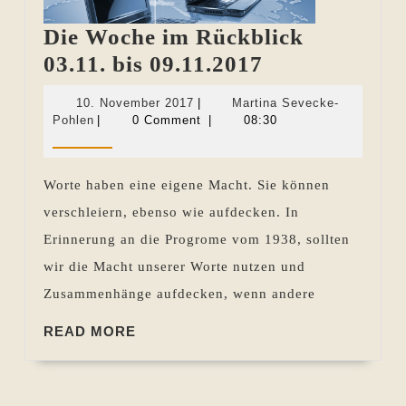
Die Woche im Rückblick
Die
03.11. bis 09.11.2017
Woche
10.
10. November 2017
|
Martina Sevecke-
im
Martina
November
Pohlen
|
0 Comment
|
08:30
Sevecke-
2017
Rückblick
Pohlen
03.11.
Worte haben eine eigene Macht. Sie können
bis
verschleiern, ebenso wie aufdecken. In
09.11.2017
Erinnerung an die Progrome vom 1938, sollten
wir die Macht unserer Worte nutzen und
Zusammenhänge aufdecken, wenn andere
READ
READ MORE
MORE