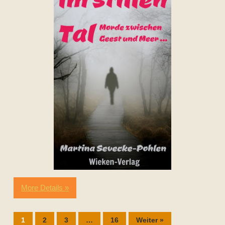
More Details »
1
2
3
…
16
Weiter »