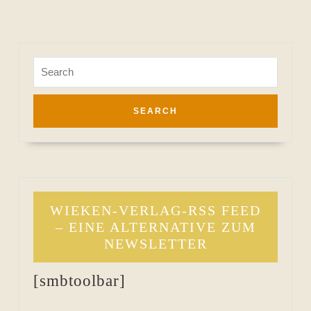
Search
for:
WIEKEN-VERLAG-RSS FEED
– EINE ALTERNATIVE ZUM
NEWSLETTER
[smbtoolbar]