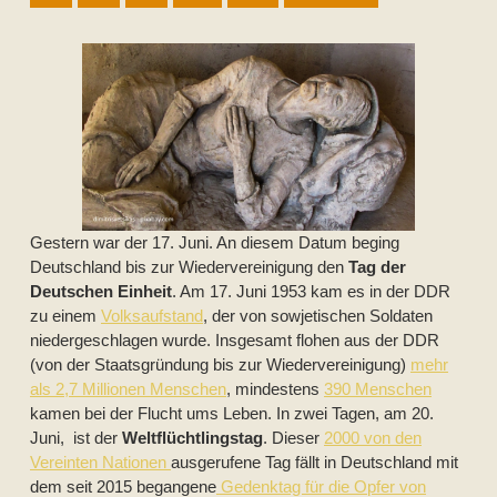
Gestern war der 17. Juni. An diesem Datum beging
Deutschland bis zur Wiedervereinigung den
Tag der
Deutschen Einheit
. Am 17. Juni 1953 kam es in der DDR
zu einem
Volksaufstand
, der von sowjetischen Soldaten
niedergeschlagen wurde. Insgesamt flohen aus der DDR
(von der Staatsgründung bis zur Wiedervereinigung)
mehr
als 2,7 Millionen Menschen
, mindestens
390 Menschen
kamen bei der Flucht ums Leben. In zwei Tagen, am 20.
Juni, ist der
Weltflüchtlingstag
. Dieser
2000 von den
Vereinten Nationen
ausgerufene Tag fällt in Deutschland mit
dem seit 2015 begangene
Gedenktag für die Opfer von