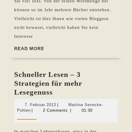
Sie viel Text. Von der reinen Wortmenge her
können so im Jahr mehrere Bücher entstehen.
Vielleicht ist dies Ihnen wie vielen Bloggern
nicht bewusst, vielleicht haben Sie kein
Interesse
READ
READ MORE
MORE
Schneller Lesen – 3
Strategien für mehr
Schneller
Lesegenuss
Lesen
7.
7. Februar 2013
|
Martina Sevecke-
–
Martina
Februar
Pohlen
|
2 Comments
|
01:30
Sevecke-
2013
3
Pohlen
Strategien
In manchen Lebensphasen, etwa in der