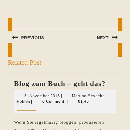
Beitragsnavigation
PREVIOUS
NEXT
Previous
Next
post:
post:
Related Post
Blog
Blog zum Buch – geht das?
zum
3.
3. November 2013
|
Martina Sevecke-
Buch
Martina
November
Pohlen
|
0 Comment
|
01:45
Sevecke-
2013
–
Pohlen
geht
Wenn Sie regelmäßig bloggen, produzieren
das?