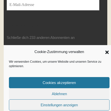
E-Mail-Adresse
ABONNIEREN
Schließe dich 233 anderen Abonnenten an
Cookie-Zustimmung verwalten
Writer WordPress Theme
By
Wir verwenden Cookies, um unsere Website und unseren Service zu
optimieren.
VWThemes
Scroll
Up
Cookies akzeptieren
Ablehnen
Einstellungen anzeigen