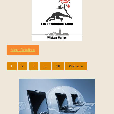
More Details »
1
2
3
…
16
Weiter »