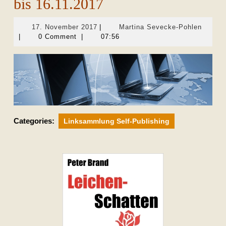
bis 16.11.2017
17.
Martin
17. November 2017
|
Martina Sevecke-Pohlen
November
Seveck
|
0 Comment
|
07:56
2017
Pohlen
Categories:
Linksammlung Self-Publishing