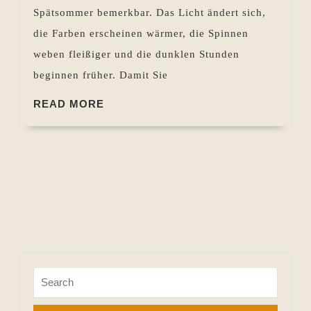
bis
Spätsommer bemerkbar. Das Licht ändert sich,
01.09.2022
die Farben erscheinen wärmer, die Spinnen
weben fleißiger und die dunklen Stunden
beginnen früher. Damit Sie
READ
READ MORE
MORE
Search
for: