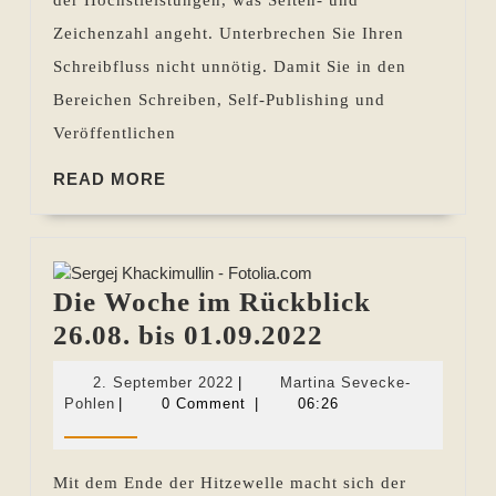
08.11.2018
Zeichenzahl angeht. Unterbrechen Sie Ihren
Schreibfluss nicht unnötig. Damit Sie in den
Bereichen Schreiben, Self-Publishing und
Veröffentlichen
READ
READ MORE
MORE
Die Woche im Rückblick
Die
26.08. bis 01.09.2022
Woche
2.
2. September 2022
|
Martina Sevecke-
im
Martina
September
Pohlen
|
0 Comment
|
06:26
Sevecke-
2022
Rückblick
Pohlen
26.08.
Mit dem Ende der Hitzewelle macht sich der