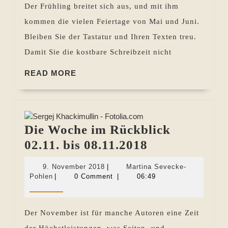
Der Frühling breitet sich aus, und mit ihm
bis
kommen die vielen Feiertage von Mai und Juni.
02.05.2024
Bleiben Sie der Tastatur und Ihren Texten treu.
Damit Sie die kostbare Schreibzeit nicht
READ
READ MORE
MORE
Die Woche im Rückblick
Die
02.11. bis 08.11.2018
Woche
9.
9. November 2018
|
Martina Sevecke-
im
Martina
November
Pohlen
|
0 Comment
|
06:49
Sevecke-
2018
Rückblick
Pohlen
02.11.
Der November ist für manche Autoren eine Zeit
bis
der Höchstleistungen, was Seiten- und