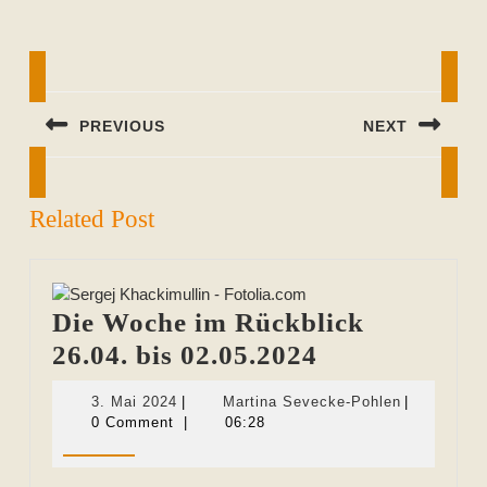
Beitragsnavigation
PREVIOUS
NEXT
Previous
Next
post:
post:
Related Post
Die Woche im Rückblick
Die
26.04. bis 02.05.2024
Woche
3.
Martina
3. Mai 2024
|
Martina Sevecke-Pohlen
|
im
Mai
Sevecke-
0 Comment
|
06:28
2024
Pohlen
Rückblick
26.04.