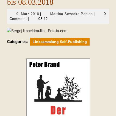
bis 08.03.2018
9.
Martina
9. März 2018
|
Martina Sevecke-Pohlen
|
0
März
Sevecke-
Comment
|
08:12
2018
Pohlen
Categories:
Linksammlung Self-Publishing