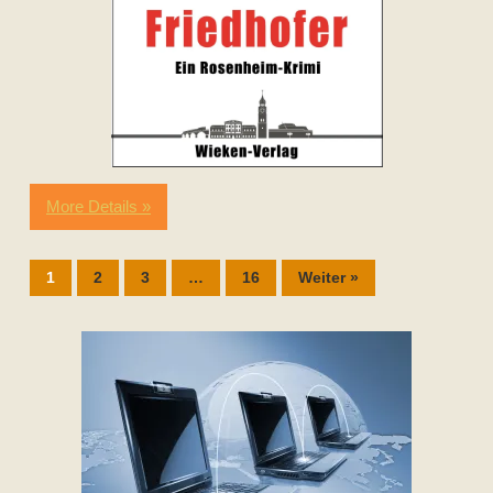
More Details »
1
2
3
…
16
Weiter »