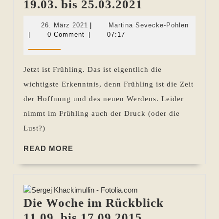
Die
19.03. bis 25.03.2021
Woche
26.
Martina
26. März 2021
|
Martina Sevecke-Pohlen
im
März
Sevecke
|
0 Comment
|
07:17
2021
Pohlen
Rückblick
19.03.
Jetzt ist Frühling. Das ist eigentlich die
bis
wichtigste Erkenntnis, denn Frühling ist die Zeit
25.03.2021
der Hoffnung und des neuen Werdens. Leider
nimmt im Frühling auch der Druck (oder die
Lust?)
READ
READ MORE
MORE
Die Woche im Rückblick
Die
11.09. bis 17.09.2015