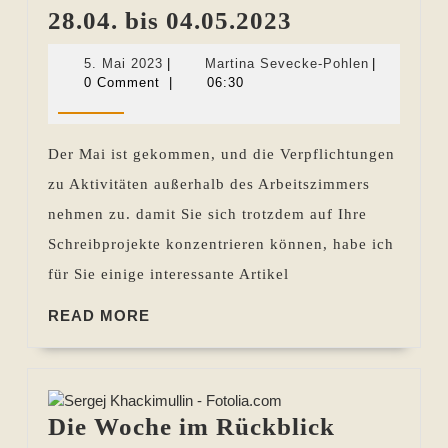
Die
28.04. bis 04.05.2023
Woche
5.
Martina
5. Mai 2023
|
Martina Sevecke-Pohlen
|
im
Mai
Sevecke-
0 Comment
|
06:30
2023
Pohlen
Rückblick
28.04.
Der Mai ist gekommen, und die Verpflichtungen
bis
zu Aktivitäten außerhalb des Arbeitszimmers
04.05.2023
nehmen zu. damit Sie sich trotzdem auf Ihre
Schreibprojekte konzentrieren können, habe ich
für Sie einige interessante Artikel
READ
READ MORE
MORE
Die Woche im Rückblick