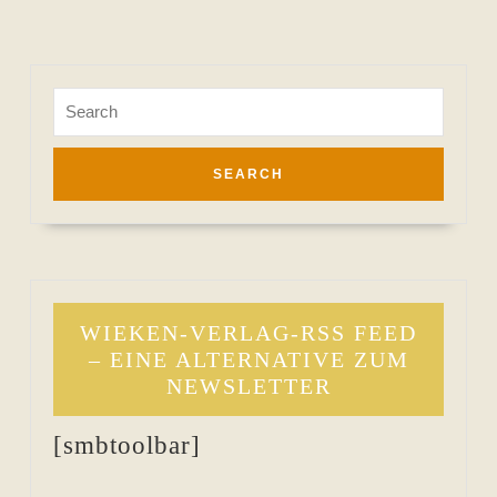
Search
for:
WIEKEN-VERLAG-RSS FEED
– EINE ALTERNATIVE ZUM
NEWSLETTER
[smbtoolbar]