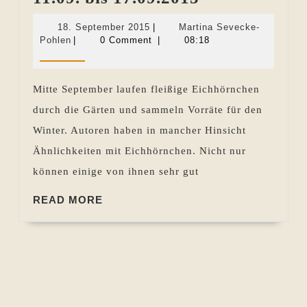
Woche
18.
18. September 2015
|
Martina Sevecke-
im
Martina
September
Pohlen
|
0 Comment
|
08:18
Sevecke-
2015
Rückblick
Pohlen
11.09.
Mitte September laufen fleißige Eichhörnchen
bis
durch die Gärten und sammeln Vorräte für den
17.09.2015
Winter. Autoren haben in mancher Hinsicht
Ähnlichkeiten mit Eichhörnchen. Nicht nur
können einige von ihnen sehr gut
READ
READ MORE
MORE