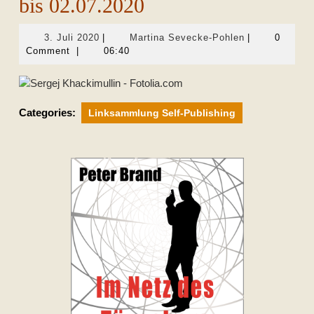
bis 02.07.2020
3.
Martina
3. Juli 2020
|
Martina Sevecke-Pohlen
|
0
Juli
Sevecke-
Comment
|
06:40
2020
Pohlen
Categories:
Linksammlung Self-Publishing