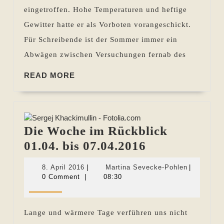
bis
eingetroffen. Hohe Temperaturen und heftige
24.06.2021
Gewitter hatte er als Vorboten vorangeschickt.
Für Schreibende ist der Sommer immer ein
Abwägen zwischen Versuchungen fernab des
READ
READ MORE
MORE
Die Woche im Rückblick
Die
01.04. bis 07.04.2016
Woche
8.
Martina
8. April 2016
|
Martina Sevecke-Pohlen
|
im
April
Sevecke-
0 Comment
|
08:30
2016
Pohlen
Rückblick
01.04.
Lange und wärmere Tage verführen uns nicht
bis