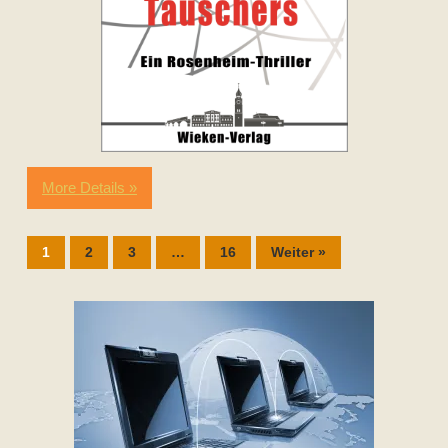
More Details »
1
2
3
…
16
Weiter »