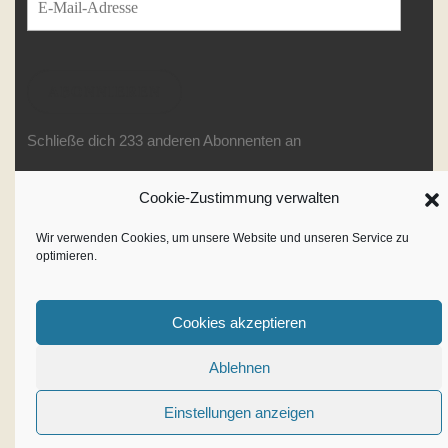
E-Mail-Adresse
ABONNIEREN
Schließe dich 233 anderen Abonnenten an
Cookie-Zustimmung verwalten
Writer WordPress Theme
By
Wir verwenden Cookies, um unsere Website und unseren Service zu
optimieren.
VWThemes
Scroll
Up
Cookies akzeptieren
Ablehnen
Einstellungen anzeigen