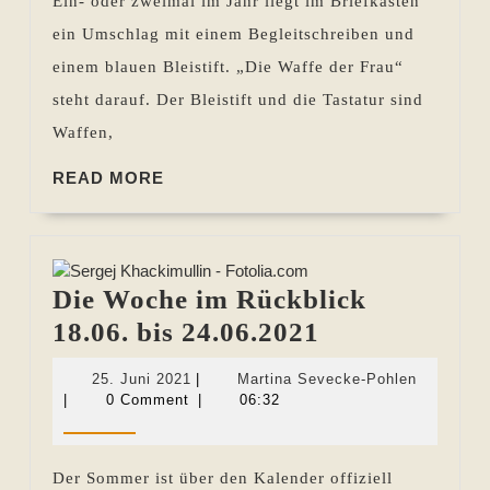
Ein- oder zweimal im Jahr liegt im Briefkasten
bis
ein Umschlag mit einem Begleitschreiben und
26.03.2026
einem blauen Bleistift. „Die Waffe der Frau“
steht darauf. Der Bleistift und die Tastatur sind
Waffen,
READ
READ MORE
MORE
Die Woche im Rückblick
Die
18.06. bis 24.06.2021
Woche
25.
Martina
25. Juni 2021
|
Martina Sevecke-Pohlen
im
Juni
Sevecke-
|
0 Comment
|
06:32
2021
Pohlen
Rückblick
18.06.
Der Sommer ist über den Kalender offiziell