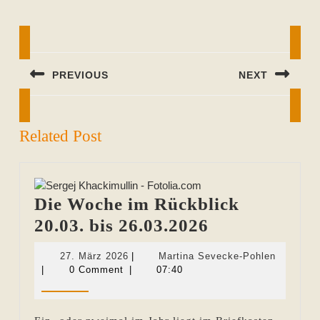
Beitragsnavigation
PREVIOUS
NEXT
Previous
Next
post:
post:
Related Post
Die Woche im Rückblick
Die
20.03. bis 26.03.2026
Woche
27.
Martina
27. März 2026
|
Martina Sevecke-Pohlen
im
März
Sevecke
|
0 Comment
|
07:40
2026
Pohlen
Rückblick
20.03.