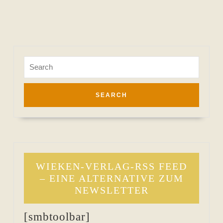
Search
for:
WIEKEN-VERLAG-RSS FEED
– EINE ALTERNATIVE ZUM
NEWSLETTER
[smbtoolbar]