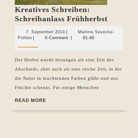
Kreatives Schreiben:
Kreative
Schreibanlass Frühherbst
Schreibe
7.
7. September 2014
|
Martina Sevecke-
Schreiba
Martina
September
Pohlen
|
0 Comment
|
01:40
Sevecke-
2014
Frühher
Pohlen
Der Herbst wurde besungen als eine Zeit des
Abschieds, aber auch als eine reiche Zeit, in der
die Natur in leuchtenden Farben glüht und uns
Früchte schenkt. Für einige Menschen
READ
READ MORE
MORE