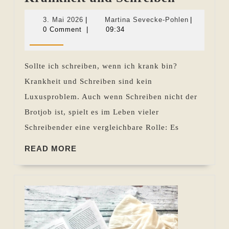
und
3.
Martina
3. Mai 2026
|
Martina Sevecke-Pohlen
|
Schreibe
Mai
Sevecke-
0 Comment
|
09:34
2026
Pohlen
Sollte ich schreiben, wenn ich krank bin?
Krankheit und Schreiben sind kein
Luxusproblem. Auch wenn Schreiben nicht der
Brotjob ist, spielt es im Leben vieler
Schreibender eine vergleichbare Rolle: Es
READ
READ MORE
MORE