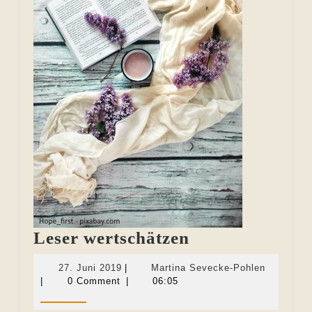
Leser
Leser wertschätzen
wertschätzen
27.
Martina
27. Juni 2019
|
Martina Sevecke-Pohlen
Juni
Sevecke-
|
0 Comment
|
06:05
2019
Pohlen