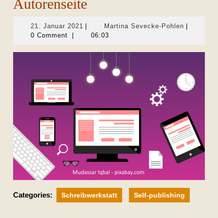
Autorenseite
21.
Martina
21. Januar 2021
|
Martina Sevecke-Pohlen
|
Januar
Sevecke-
0 Comment
|
06:03
2021
Pohlen
Categories:
Schreibwerkstatt
Self-publishing