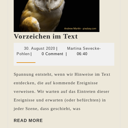
Vorzeichen
Vorzeichen im Text
im
30.
30. August 2020
|
Martina Sevecke-
Text
Martina
August
Pohlen
|
0 Comment
|
06:40
Sevecke-
2020
Pohlen
Spannung entsteht, wenn wir Hinweise im Text
entdecken, die auf kommende Ereignisse
verweisen. Wir warten auf das Eintreten dieser
Ereignisse und erwarten (oder befürchten) in
jeder Szene, dass geschieht, was
READ
READ MORE
MORE