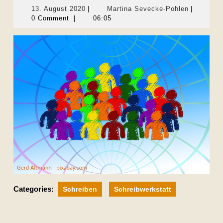
13.
Martina
13. August 2020
|
Martina Sevecke-Pohlen
|
August
Sevecke-
0 Comment
|
06:05
2020
Pohlen
Categories:
Schreiben
Schreibwerkstatt