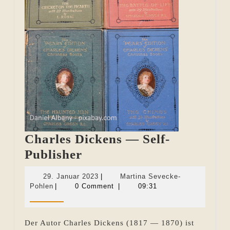
Charles Dickens — Self-
Charles
Publisher
Dickens
29.
29. Januar 2023
|
Martina Sevecke-
—
Martina
Januar
Pohlen
|
0 Comment
|
09:31
Sevecke-
2023
Self-
Pohlen
Publisher
Der Autor Charles Dickens (1817 — 1870) ist