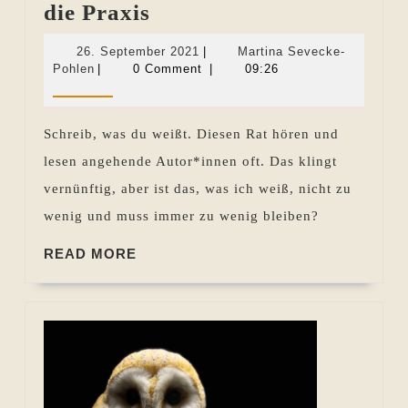
Schreiben,
die Praxis
was
26.
26. September 2021
|
Martina Sevecke-
ich
Martina
September
Pohlen
|
0 Comment
|
09:26
Sevecke-
2021
weiß?
Pohlen
–
Schreib, was du weißt. Diesen Rat hören und
die
lesen angehende Autor*innen oft. Das klingt
Praxis
vernünftig, aber ist das, was ich weiß, nicht zu
wenig und muss immer zu wenig bleiben?
READ
READ MORE
MORE