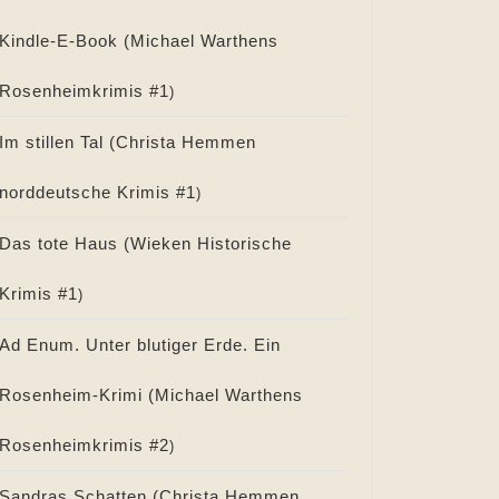
Kindle-E-Book (
Michael Warthens
Rosenheimkrimis #
1
)
Im stillen Tal (
Christa Hemmen
norddeutsche Krimis #
1
)
Das tote Haus (
Wieken Historische
Krimis #
1
)
Ad Enum. Unter blutiger Erde. Ein
Rosenheim-Krimi (
Michael Warthens
Rosenheimkrimis #
2
)
Sandras Schatten (
Christa Hemmen