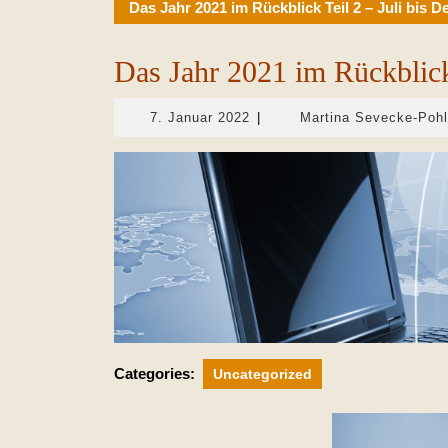
Das Jahr 2021 im Rückblick Teil 2 – Juli bis 
Das Jahr 2021 im Rückblick
7.
7. Januar 2022
|
Martina Sevecke-Poh
Januar
2022
Categories:
Uncategorized