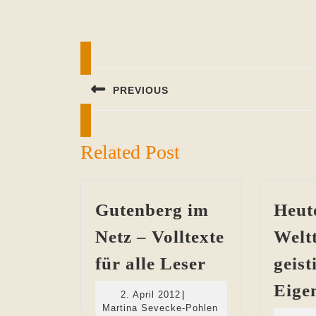
Beitragsnavigation
PREVIOUS
Previous
post:
Related Post
Gutenberg im
Heute
Netz – Volltexte
Welt
Gutenberg
für alle Leser
geist
im
Eige
2.
2. April 2012
|
Netz
April
Martina
Martina Sevecke-Pohlen