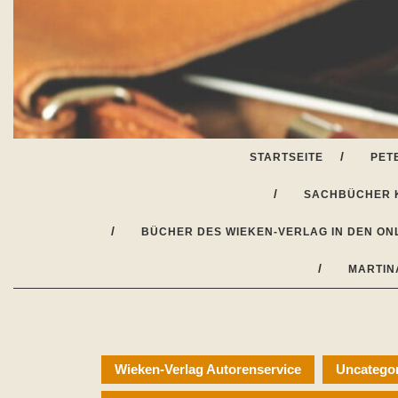
Skip
to
content
STARTSEITE
PET
SACHBÜCHER 
BÜCHER DES WIEKEN-VERLAG IN DEN ON
MARTIN
Wieken-Verlag Autorenservice
Uncatego