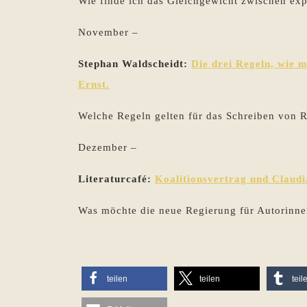
Wie finde ich das Gleichgewicht zwischen ex
November –
Stephan Waldscheidt:
Die drei Regeln, wie 
Ernst.
Welche Regeln gelten für das Schreiben von
Dezember –
Literaturcafé:
Koalitionsvertrag und Claud
Was möchte die neue Regierung für Autorinne
teilen
teilen
teil