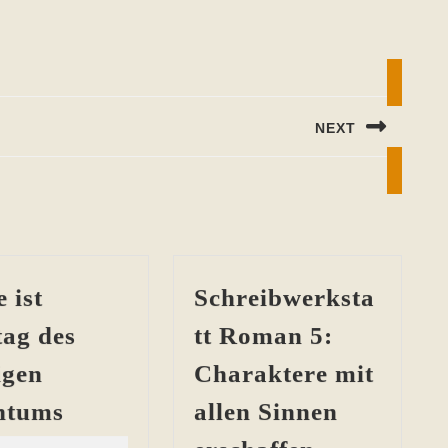
NEXT
Next
post:
 ist
Schreibwerksta
tag des
tt Roman 5:
igen
Charaktere mit
Heute
ntums
allen Sinnen
ist
Schreibwer