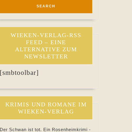
WIEKEN-VERLAG-RSS
FEED – EINE
ALTERNATIVE ZUM
NEWSLETTER
[smbtoolbar]
KRIMIS UND ROMANE IM
WIEKEN-VERLAG
Der Schwan ist tot. Ein Rosenheimkrimi -