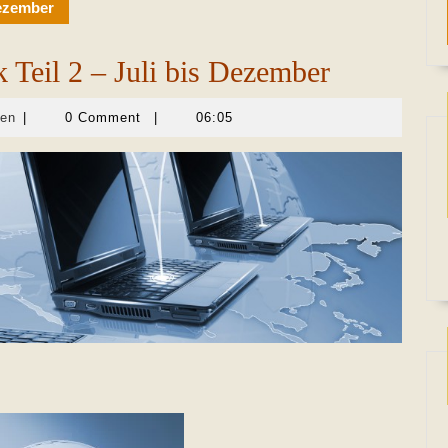
Dezember
 Teil 2 – Juli bis Dezember
Martina
len
|
0 Comment
|
06:05
Sevecke-
Pohlen