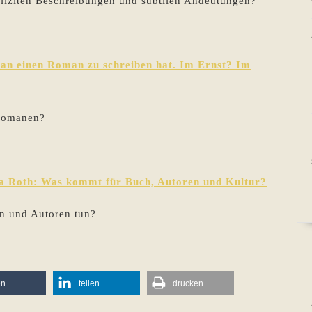
pliziten Beschreibungen und subtilen Andeutungen?
man einen Roman zu schreiben hat. Im Ernst? Im
 Romanen?
ia Roth: Was kommt für Buch, Autoren und Kultur?
n und Autoren tun?
en
teilen
drucken