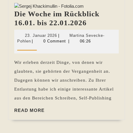
Die Woche im Rückblick
Die
16.01. bis 22.01.2026
Woche
23.
23. Januar 2026
|
Martina Sevecke-
im
Martina
Januar
Pohlen
|
0 Comment
|
06:26
Sevecke-
2026
Rückblick
Pohlen
16.01.
Wir erleben derzeit Dinge, von denen wir
bis
glaubten, sie gehörten der Vergangenheit an.
22.01.2026
Dagegen können wir anschreiben. Zu Ihrer
Entlastung habe ich einige interessante Artikel
aus den Bereichen Schreiben, Self-Publishing
READ
READ MORE
MORE