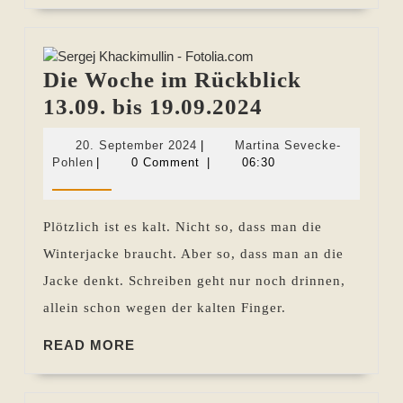
Die Woche im Rückblick
Die
13.09. bis 19.09.2024
Woche
20.
20. September 2024
|
Martina Sevecke-
im
Martina
September
Pohlen
|
0 Comment
|
06:30
Sevecke-
2024
Rückblick
Pohlen
13.09.
Plötzlich ist es kalt. Nicht so, dass man die
bis
Winterjacke braucht. Aber so, dass man an die
19.09.2024
Jacke denkt. Schreiben geht nur noch drinnen,
allein schon wegen der kalten Finger.
READ
READ MORE
MORE