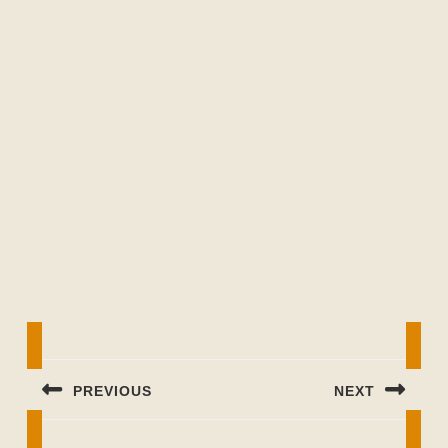
Beitragsnavigation
PREVIOUS
NEXT
Previous
Next
post:
post: