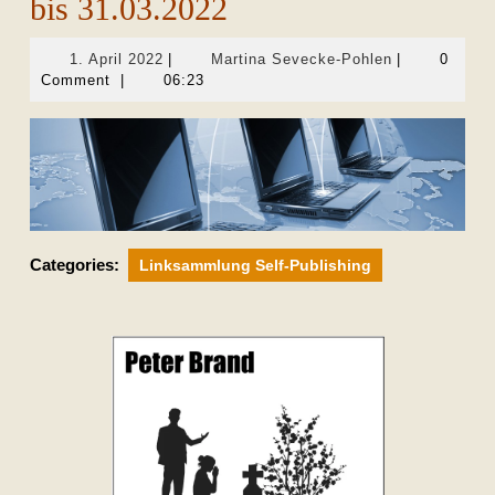
bis 31.03.2022
1.
Martina
1. April 2022
|
Martina Sevecke-Pohlen
|
0
April
Sevecke-
Comment
|
06:23
2022
Pohlen
Categories:
Linksammlung Self-Publishing