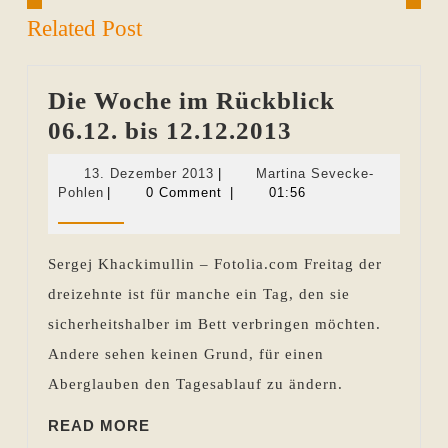
Related Post
Die Woche im Rückblick
Die
06.12. bis 12.12.2013
Woche
13.
13. Dezember 2013
|
Martina Sevecke-
im
Martina
Dezember
Pohlen
|
0 Comment
|
01:56
Sevecke-
2013
Rückblick
Pohlen
06.12.
Sergej Khackimullin – Fotolia.com Freitag der
bis
dreizehnte ist für manche ein Tag, den sie
12.12.2013
sicherheitshalber im Bett verbringen möchten.
Andere sehen keinen Grund, für einen
Aberglauben den Tagesablauf zu ändern.
READ
READ MORE
MORE