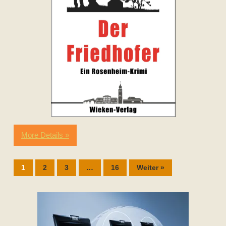
More Details »
1
2
3
…
16
Weiter »