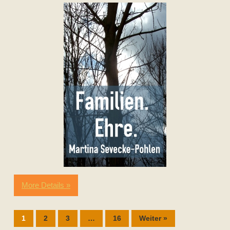
More Details »
1
2
3
…
16
Weiter »