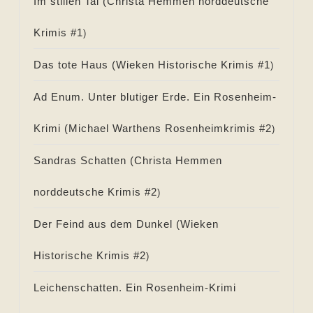
Im stillen Tal (
Christa Hemmen norddeutsche
Krimis #
1
)
Das tote Haus (
Wieken Historische Krimis #
1
)
Ad Enum. Unter blutiger Erde. Ein Rosenheim-
Krimi (
Michael Warthens Rosenheimkrimis #
2
)
Sandras Schatten (
Christa Hemmen
norddeutsche Krimis #
2
)
Der Feind aus dem Dunkel (
Wieken
Historische Krimis #
2
)
Leichenschatten. Ein Rosenheim-Krimi