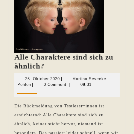
Alle Charaktere sind sich zu
Alle
ähnlich?
Charaktere
25.
25. Oktober 2020
|
Martina Sevecke-
sind
Martina
Oktober
Pohlen
|
0 Comment
|
09:31
Sevecke-
2020
sich
Pohlen
zu
Die Rückmeldung von Testleser*innen ist
ähnlich?
ernüchternd: Alle Charaktere sind sich zu
ähnlich, keiner sticht hervor, niemand ist
besonders. Das passiert leider schnell, wenn wir