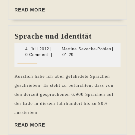
READ
READ MORE
MORE
Sprache
Sprache und Identität
und
4.
Martina
4. Juli 2012
|
Martina Sevecke-Pohlen
|
Identität
Juli
Sevecke-
0 Comment
|
01:29
2012
Pohlen
Kürzlich habe ich über gefährdete Sprachen
geschrieben. Es steht zu befürchten, dass von
den derzeit gesprochenen 6.900 Sprachen auf
der Erde in diesem Jahrhundert bis zu 90%
aussterben.
READ
READ MORE
MORE