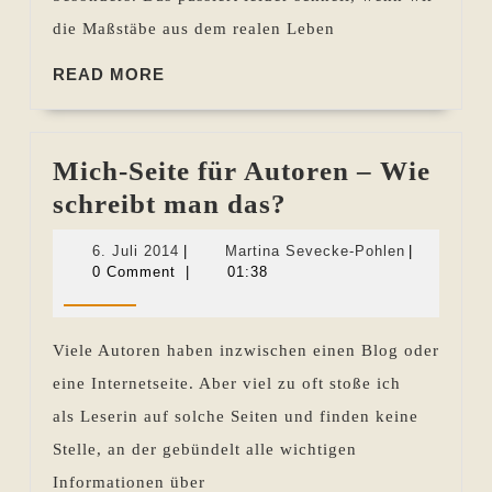
die Maßstäbe aus dem realen Leben
READ
READ MORE
MORE
Mich-Seite für Autoren – Wie
Mich-
schreibt man das?
Seite
6.
Martina
6. Juli 2014
|
Martina Sevecke-Pohlen
|
für
Juli
Sevecke-
0 Comment
|
01:38
2014
Pohlen
Autoren
–
Viele Autoren haben inzwischen einen Blog oder
Wie
eine Internetseite. Aber viel zu oft stoße ich
schreibt
als Leserin auf solche Seiten und finden keine
man
Stelle, an der gebündelt alle wichtigen
das?
Informationen über