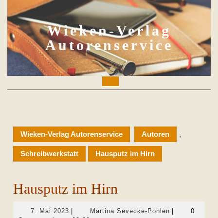
Skip
to
content
Wieken-Verlag
Autorenservice
Open
Button
Wieken-Verlag Autorenservice
Autoren
,
Schreibwerkstatt
Hausputz im Hirn
Hausputz im Hirn
7.
Martina
7. Mai 2023
|
Martina Sevecke-Pohlen
|
0