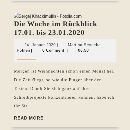
Die Woche im Rückblick
Die
17.01. bis 23.01.2020
Woche
24.
24. Januar 2020
|
Martina Sevecke-
im
Martina
Januar
Pohlen
|
0 Comment
|
06:58
Sevecke-
2020
Rückblick
Pohlen
17.01.
Morgen ist Weihnachten schon einen Monat her.
bis
Die Zeit fliegt, so wie die Finger über den
23.01.2020
Tasten. Damit Sie sich ganz auf Ihre
Schreibprojekte konzentrieren können, habe ich
für Sie
READ
READ MORE
MORE