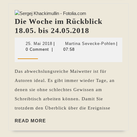
Die Woche im Rückblick
Die
18.05. bis 24.05.2018
Woche
25.
Martina
25. Mai 2018
|
Martina Sevecke-Pohlen
|
im
Mai
Sevecke-
0 Comment
|
07:58
2018
Pohlen
Rückblick
18.05.
Das abwechslungsreiche Maiwetter ist für
bis
Autoren ideal. Es gibt immer wieder Tage, an
24.05.2018
denen sie ohne schlechtes Gewissen am
Schreibtisch arbeiten können. Damit Sie
trotzdem den Überblick über die Ereignisse
READ
READ MORE
MORE