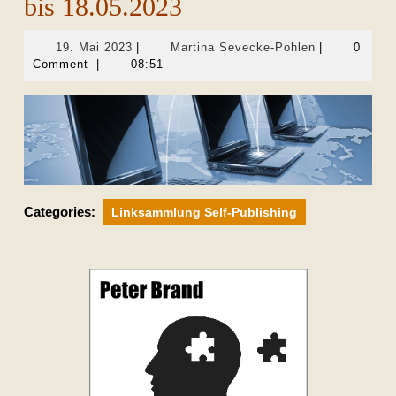
bis 18.05.2023
19.
Martina
19. Mai 2023
|
Martina Sevecke-Pohlen
|
0
Mai
Sevecke-
Comment
|
08:51
2023
Pohlen
Categories:
Linksammlung Self-Publishing