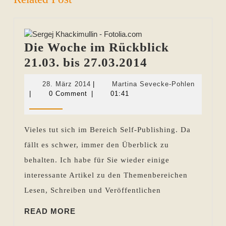
Die Woche im Rückblick
Die
21.03. bis 27.03.2014
Woche
28.
Martina
28. März 2014
|
Martina Sevecke-Pohlen
im
März
Sevecke
|
0 Comment
|
01:41
2014
Pohlen
Rückblick
21.03.
Vieles tut sich im Bereich Self-Publishing. Da
bis
fällt es schwer, immer den Überblick zu
27.03.2014
behalten. Ich habe für Sie wieder einige
interessante Artikel zu den Themenbereichen
Lesen, Schreiben und Veröffentlichen
READ
READ MORE
MORE