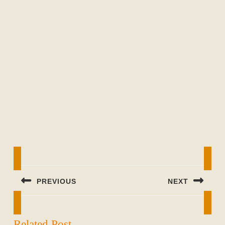
Beitragsnavigation
PREVIOUS
NEXT
Previous
Next
post:
post:
Related Post