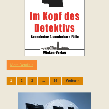
More Details »
1
2
3
…
16
Weiter »