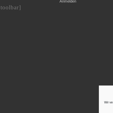
Anmelden
toolbar]
Wir ve