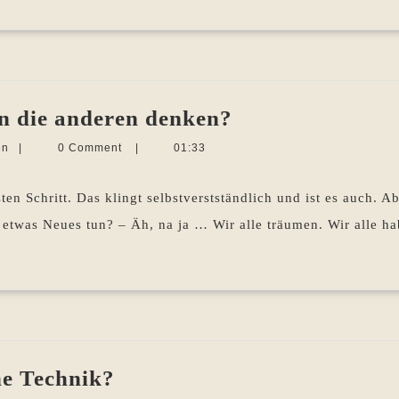
Neue
n die anderen denken?
Idee?
Martina
en
|
0 Comment
|
01:33
Was
Sevecke-
Pohlen
sollen
 Schritt. Das klingt selbstverstständlich und ist es auch. Abe
denn
h etwas Neues tun? – Äh, na ja … Wir alle träumen. Wir alle h
die
anderen
denken?
Lesen
ne Technik?
–