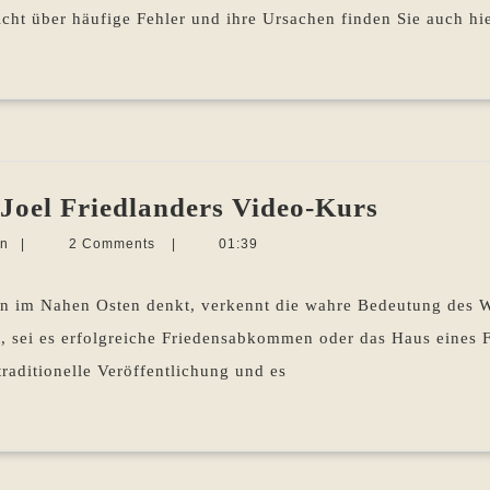
cht über häufige Fehler und ihre Ursachen finden Sie auch hie
Self-
Joel Friedlanders Video-Kurs
publishi
Martina
en
|
2 Comments
|
01:39
Roadma
Sevecke-
Pohlen
Joel
 im Nahen Osten denkt, verkennt die wahre Bedeutung des Wo
Friedlan
gt, sei es erfolgreiche Friedensabkommen oder das Haus eines F
Video-
traditionelle Veröffentlichung und es
Kurs