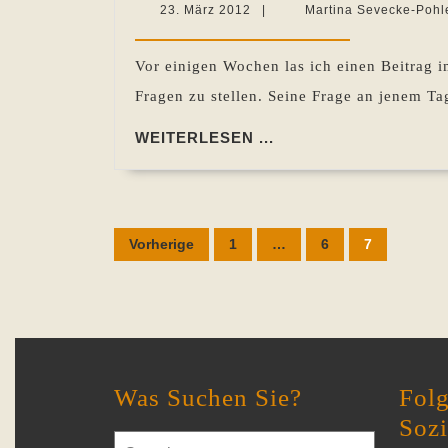
23.
23. März 2012
|
Martina Sevecke-Pohl
März
2012
Vor einigen Wochen las ich einen Beitrag 
Fragen zu stellen. Seine Frage an jenem 
WEITERLESEN
WEITERLESEN ...
...
Seitennummerierung
Vorherige
1
…
6
7
der
Beiträge
Was Suchen Sie?
Folg
Soz
Search