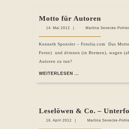
Motto
Motto für Autoren
für
14.
14. Mai 2012
|
Martina Sevecke-Pohle
Autoren
Mai
2012
Kenneth Sponsler – Fotolia.com Das Motto 
Ferne) und drinnen (in Bremen), wagen (ab
Autoren zu tun?
WEITERLESEN
WEITERLESEN ...
...
Leselöwen & Co. – Unterfo
16.
16. April 2012
|
Martina Sevecke-Pohl
April