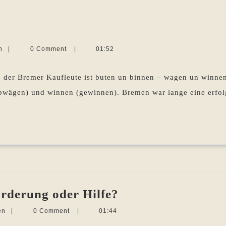
Martina
n
|
0 Comment
|
01:52
Sevecke-
Pohlen
der Bremer Kaufleute ist buten un binnen – wagen un winnen
wägen) und winnen (gewinnen). Bremen war lange eine erfolgr
Leselöwen
rderung oder Hilfe?
&
Martina
en
|
0 Comment
|
01:44
Co.
Sevecke-