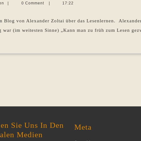
Martina
en
|
0 Comment
|
17:22
eine
Sevecke-
Pohlen
aufgezwungene
im Blog von Alexander Zoltai über das Lesenlernen. Alexande
Technik?
Tag war (im weitesten Sinne) „Kann man zu früh zum Lesen g
en Sie Uns In Den
Meta
ialen Medien