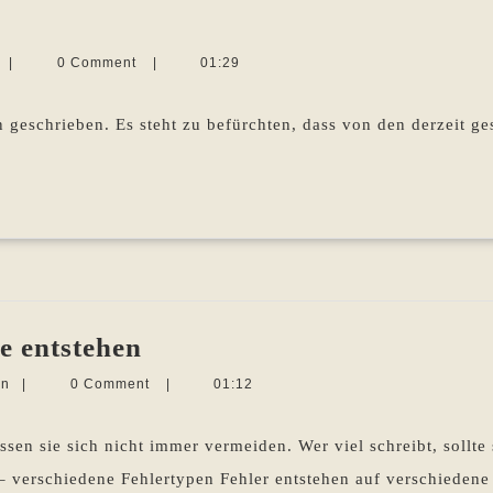
che
Martina
|
0 Comment
|
01:29
ität
Sevecke-
Pohlen
 geschrieben. Es steht zu befürchten, dass von den derzeit g
Rechtschreibfehler
ie entstehen
–
Martina
en
|
0 Comment
|
01:12
wie
Sevecke-
Pohlen
sie
assen sie sich nicht immer vermeiden. Wer viel schreibt, sollte
entstehen
– verschiedene Fehlertypen Fehler entstehen auf verschiedene