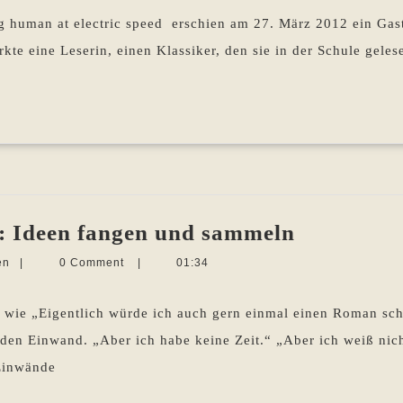
Pohlen
–
 human at electric speed erschien am 27. März 2012 ein Gast
Unterforderung
e eine Leserin, einen Klassiker, den sie in der Schule geles
oder
Hilfe?
Schreibwe
: Ideen fangen und sammeln
Roman
Martina
en
|
0 Comment
|
01:34
1:
Sevecke-
Pohlen
Ideen
s wie „Eigentlich würde ich auch gern einmal einen Roman sc
fangen
nden Einwand. „Aber ich habe keine Zeit.“ „Aber ich weiß ni
und
 Einwände
sammeln