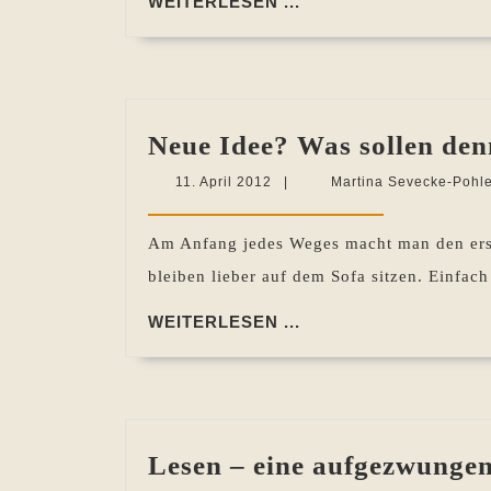
WEITERLESEN
WEITERLESEN ...
...
Neue Idee? Was sollen den
11.
11. April 2012
|
Martina Sevecke-Pohl
April
2012
Am Anfang jedes Weges macht man den ersten
bleiben lieber auf dem Sofa sitzen. Einfac
WEITERLESEN
WEITERLESEN ...
...
Lesen – eine aufgezwunge