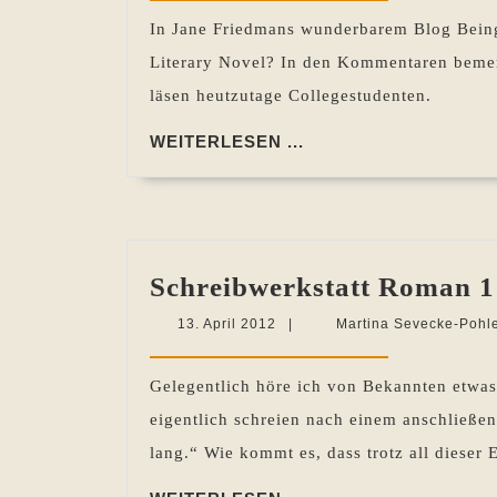
2012
In Jane Friedmans wunderbarem Blog Being
Literary Novel? In den Kommentaren bemerkt
läsen heutzutage Collegestudenten.
WEITERLESEN
WEITERLESEN ...
...
Schreibwerkstatt Roman 1
13.
13. April 2012
|
Martina Sevecke-Pohl
April
2012
Gelegentlich höre ich von Bekannten etwa
eigentlich schreien nach einem anschließe
lang.“ Wie kommt es, dass trotz all dieser