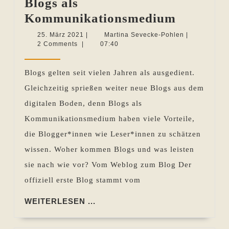
Blogs als
Blogs
Kommunikationsmedium
als
25.
Martina
25. März 2021
|
Martina Sevecke-Pohlen
|
März
Sevecke-
2 Comments
|
07:40
Kommuni
2021
Pohlen
Blogs gelten seit vielen Jahren als ausgedient.
Gleichzeitig sprießen weiter neue Blogs aus dem
digitalen Boden, denn Blogs als
Kommunikationsmedium haben viele Vorteile,
die Blogger*innen wie Leser*innen zu schätzen
wissen. Woher kommen Blogs und was leisten
sie nach wie vor? Vom Weblog zum Blog Der
offiziell erste Blog stammt vom
WEITERLESEN
WEITERLESEN ...
...