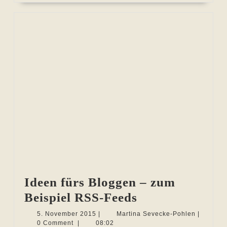
Ideen fürs Bloggen – zum
Ideen
Beispiel RSS-Feeds
fürs
5.
Martina
5. November 2015
|
Martina Sevecke-Pohlen
|
November
Sevecke-
0 Comment
|
08:02