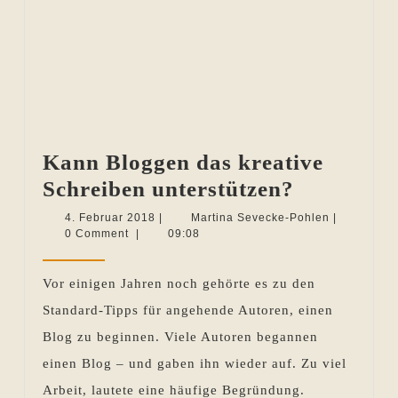
Kann Bloggen das kreative
Kann
Schreiben unterstützen?
Bloggen
4.
Martina
4. Februar 2018
|
Martina Sevecke-Pohlen
|
Februar
Sevecke-
0 Comment
|
09:08
das
2018
Pohlen
kreative
Vor einigen Jahren noch gehörte es zu den
Schreiben
Standard-Tipps für angehende Autoren, einen
unterstüt
Blog zu beginnen. Viele Autoren begannen
einen Blog – und gaben ihn wieder auf. Zu viel
Arbeit, lautete eine häufige Begründung.