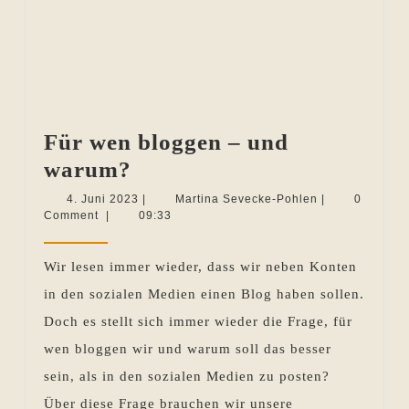
Für wen bloggen – und
Für
warum?
wen
4.
Martina
4. Juni 2023
|
Martina Sevecke-Pohlen
|
0
Juni
Sevecke-
Comment
|
09:33
bloggen
2023
Pohlen
–
Wir lesen immer wieder, dass wir neben Konten
und
in den sozialen Medien einen Blog haben sollen.
warum?
Doch es stellt sich immer wieder die Frage, für
wen bloggen wir und warum soll das besser
sein, als in den sozialen Medien zu posten?
Über diese Frage brauchen wir unsere