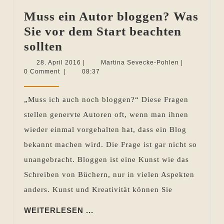
Muss ein Autor bloggen? Was
Sie vor dem Start beachten
Muss
sollten
ein
28.
Martina
28. April 2016
|
Martina Sevecke-Pohlen
|
April
Sevecke-
0 Comment
|
08:37
Autor
2016
Pohlen
bloggen?
„Muss ich auch noch bloggen?“ Diese Fragen
Was
stellen genervte Autoren oft, wenn man ihnen
Sie
wieder einmal vorgehalten hat, dass ein Blog
vor
bekannt machen wird. Die Frage ist gar nicht so
dem
unangebracht. Bloggen ist eine Kunst wie das
Start
Schreiben von Büchern, nur in vielen Aspekten
beachten
anders. Kunst und Kreativität können Sie
sollten
WEITERLESEN
WEITERLESEN ...
...