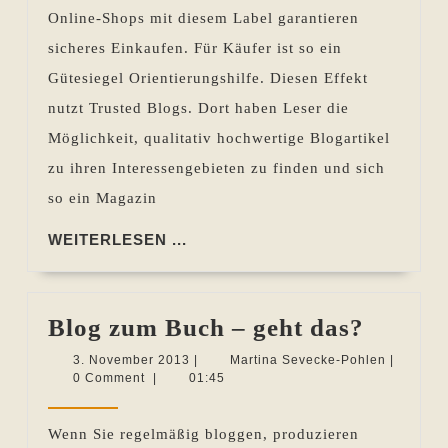
Leser
Online-Shops mit diesem Label garantieren
zum
sicheres Einkaufen. Für Käufer ist so ein
Blog
Gütesiegel Orientierungshilfe. Diesen Effekt
zu
nutzt Trusted Blogs. Dort haben Leser die
leiten
Möglichkeit, qualitativ hochwertige Blogartikel
zu ihren Interessengebieten zu finden und sich
so ein Magazin
WEITERLESEN
WEITERLESEN ...
...
Blog
Blog zum Buch – geht das?
zum
3.
Martina
3. November 2013
|
Martina Sevecke-Pohlen
|
November
Sevecke-
0 Comment
|
01:45
Buch
2013
Pohlen
–
Wenn Sie regelmäßig bloggen, produzieren
geht