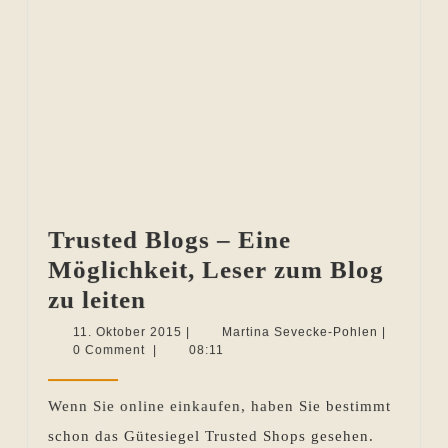
Trusted Blogs – Eine
Möglichkeit, Leser zum Blog
Trusted
zu leiten
Blogs
11.
Martina
11. Oktober 2015
|
Martina Sevecke-Pohlen
|
Oktober
Sevecke-
0 Comment
|
08:11
–
2015
Pohlen
Eine
Wenn Sie online einkaufen, haben Sie bestimmt
Möglichkeit,
schon das Gütesiegel Trusted Shops gesehen.