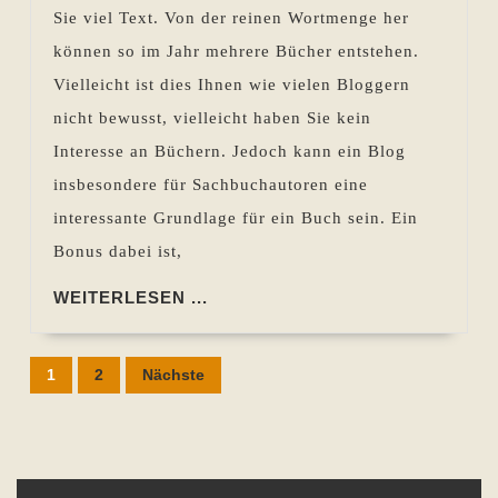
Sie viel Text. Von der reinen Wortmenge her
das?
können so im Jahr mehrere Bücher entstehen.
Vielleicht ist dies Ihnen wie vielen Bloggern
nicht bewusst, vielleicht haben Sie kein
Interesse an Büchern. Jedoch kann ein Blog
insbesondere für Sachbuchautoren eine
interessante Grundlage für ein Buch sein. Ein
Bonus dabei ist,
WEITERLESEN
WEITERLESEN ...
...
Seitennummerierung
1
2
Nächste
der
Beiträge