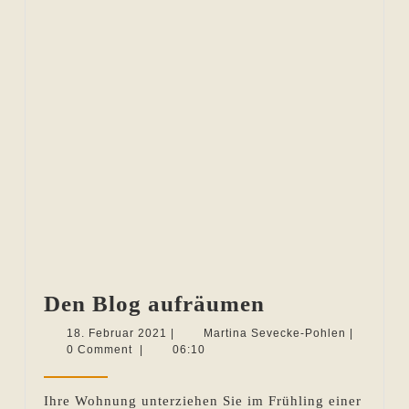
Den
Den Blog aufräumen
Blog
18.
Martina
18. Februar 2021
|
Martina Sevecke-Pohlen
|
Februar
Sevecke-
0 Comment
|
06:10
aufräumen
2021
Pohlen
Ihre Wohnung unterziehen Sie im Frühling einer