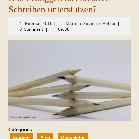
Schreiben unterstützen?
4.
Martina
4. Februar 2018
|
Martina Sevecke-Pohlen
|
Februar
Sevecke-
0 Comment
|
09:08
2018
Pohlen
Categories:
Autoren
Blog
Manuskript