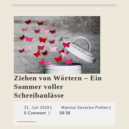
MORE
Ziehen von Wörtern – Ein
Sommer voller
Ziehen
Schreibanlässe
von
21.
Martina
21. Juli 2019
|
Martina Sevecke-Pohlen
|
Wörtern
Juli
Sevecke-
0 Comment
|
09:58
2019
Pohlen
–