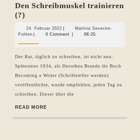
Den Schreibmuskel trainieren
Den
(?)
Schreibmuskel
24.
24. Februar 2022
|
Martina Sevecke-
trainieren
Martina
Februar
Pohlen
|
0 Comment
|
06:25
Sevecke-
2022
(?)
Pohlen
Der Rat, täglich zu schreiben, ist nicht neu.
Spätestens 1934, als Dorothea Brande ihr Buch
Becoming a Writer (Schriftsteller werden)
veröffentlichte, wurde empfohlen, jeden Tag zu
schreiben. Dieser über die
READ
READ MORE
MORE