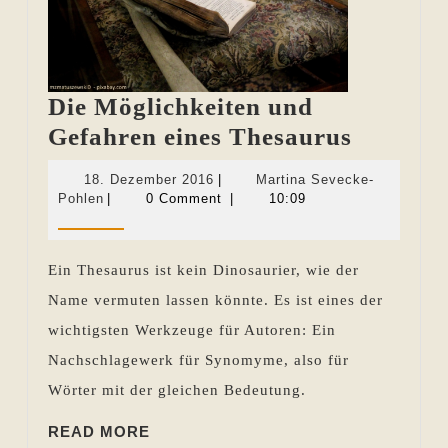
Die Möglichkeiten und
Die
Gefahren eines Thesaurus
Möglich
18.
18. Dezember 2016
|
Martina Sevecke-
und
Martina
Dezember
Pohlen
|
0 Comment
|
10:09
Sevecke-
2016
Gefahre
Pohlen
eines
Ein Thesaurus ist kein Dinosaurier, wie der
Thesaur
Name vermuten lassen könnte. Es ist eines der
wichtigsten Werkzeuge für Autoren: Ein
Nachschlagewerk für Synomyme, also für
Wörter mit der gleichen Bedeutung.
READ
READ MORE