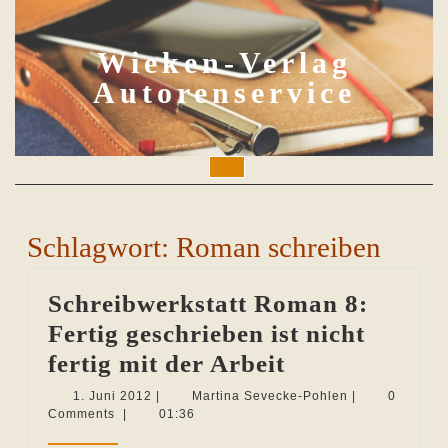
Skip
to
content
Wieken-Verlag
Autorenservice
Open
Button
Schlagwort:
Roman schreiben
Schreibwerkstatt Roman 8:
Fertig geschrieben ist nicht
Schreibwerkst
fertig mit der Arbeit
Roman
1.
Martina
1. Juni 2012
|
Martina Sevecke-Pohlen
|
0
Juni
Sevecke-
Comments
|
01:36
8:
2012
Pohlen