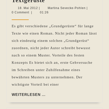
Textgerüste
Roman
18.
Martina
18. Mai 2012
|
Martina Sevecke-Pohlen
|
Mai
Sevecke-
0 Comment
|
01:26
6:
2012
Pohlen
Textgerüste
Es gibt verschiedene „Grundgerüste“ für lange
Texte wie einen Roman. Nicht jeder Roman lässt
sich eindeutig einem solchen „Grundgerüst“
zuordnen, nicht jeder Autor schreibt bewusst
nach so einem Muster. Vorteile des festen
Konzepts Es bietet sich an, erste Gehversuche
im Schreiben unter Zuhilfenahme eines
bewährten Musters zu unternehmen. Der
wichtigste Vorteil bei einer
WEITERLESEN
WEITERLESEN ...
...