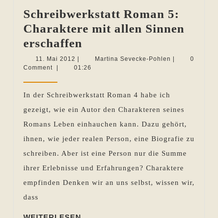
Schreibwerkstatt Roman 5:
Charaktere mit allen Sinnen
Schreibwerkstatt
erschaffen
Roman
11.
Martina
11. Mai 2012
|
Martina Sevecke-Pohlen
|
0
Mai
Sevecke-
Comment
|
01:26
5:
2012
Pohlen
Charaktere
In der Schreibwerkstatt Roman 4 habe ich
mit
gezeigt, wie ein Autor den Charakteren seines
allen
Romans Leben einhauchen kann. Dazu gehört,
Sinnen
ihnen, wie jeder realen Person, eine Biografie zu
erschaffen
schreiben. Aber ist eine Person nur die Summe
ihrer Erlebnisse und Erfahrungen? Charaktere
empfinden Denken wir an uns selbst, wissen wir,
dass
WEITERLESEN
WEITERLESEN ...