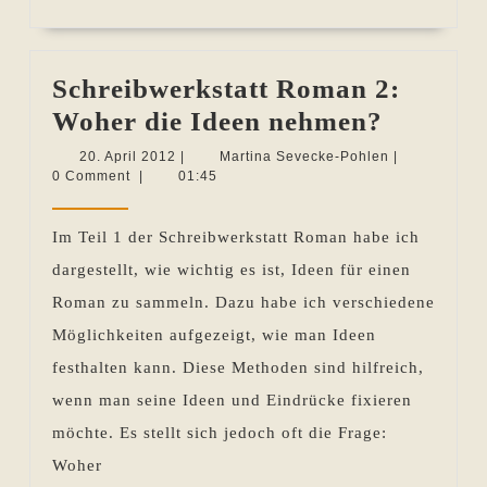
...
Schreibwerkstatt Roman 2:
Schreib
Woher die Ideen nehmen?
Roman
20.
Martina
20. April 2012
|
Martina Sevecke-Pohlen
|
April
Sevecke-
0 Comment
|
01:45
2:
2012
Pohlen
Woher
Im Teil 1 der Schreibwerkstatt Roman habe ich
die
dargestellt, wie wichtig es ist, Ideen für einen
Ideen
Roman zu sammeln. Dazu habe ich verschiedene
nehmen
Möglichkeiten aufgezeigt, wie man Ideen
festhalten kann. Diese Methoden sind hilfreich,
wenn man seine Ideen und Eindrücke fixieren
möchte. Es stellt sich jedoch oft die Frage:
Woher