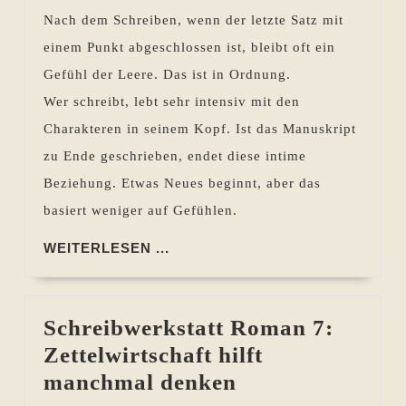
Fertig
Nach dem Schreiben, wenn der letzte Satz mit
geschrieben
einem Punkt abgeschlossen ist, bleibt oft ein
ist
Gefühl der Leere. Das ist in Ordnung.
nicht
Wer schreibt, lebt sehr intensiv mit den
fertig
Charakteren in seinem Kopf. Ist das Manuskript
mit
zu Ende geschrieben, endet diese intime
der
Beziehung. Etwas Neues beginnt, aber das
Arbeit
basiert weniger auf Gefühlen.
WEITERLESEN
WEITERLESEN ...
...
Schreibwerkstatt Roman 7:
Zettelwirtschaft hilft
Schreibwerkstat
manchmal denken