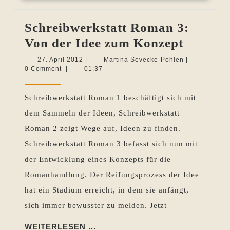
Schreibwerkstatt Roman 3:
Schreib
Von der Idee zum Konzept
Roman
27.
Martina
27. April 2012
|
Martina Sevecke-Pohlen
|
April
Sevecke-
0 Comment
|
01:37
3:
2012
Pohlen
Von
Schreibwerkstatt Roman 1 beschäftigt sich mit
der
dem Sammeln der Ideen, Schreibwerkstatt
Idee
Roman 2 zeigt Wege auf, Ideen zu finden.
zum
Schreibwerkstatt Roman 3 befasst sich nun mit
Konzep
der Entwicklung eines Konzepts für die
Romanhandlung. Der Reifungsprozess der Idee
hat ein Stadium erreicht, in dem sie anfängt,
sich immer bewusster zu melden. Jetzt
WEITERLESEN
WEITERLESEN ...