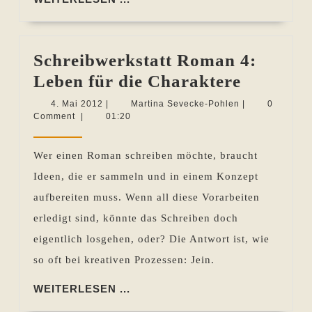
...
Schreibwerkstatt Roman 4:
Schreibw
Leben für die Charaktere
Roman
4.
Martina
4. Mai 2012
|
Martina Sevecke-Pohlen
|
0
Mai
Sevecke-
Comment
|
01:20
4:
2012
Pohlen
Leben
Wer einen Roman schreiben möchte, braucht
für
Ideen, die er sammeln und in einem Konzept
die
aufbereiten muss. Wenn all diese Vorarbeiten
Charakt
erledigt sind, könnte das Schreiben doch
eigentlich losgehen, oder? Die Antwort ist, wie
so oft bei kreativen Prozessen: Jein.
WEITERLESEN
WEITERLESEN ...
...