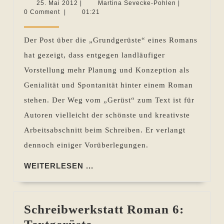
Roman
25.
Martina
25. Mai 2012
|
Martina Sevecke-Pohlen
|
Mai
Sevecke-
0 Comment
|
01:21
7:
2012
Pohlen
Zettelwirtschaft
Der Post über die „Grundgerüste“ eines Romans
hilft
hat gezeigt, dass entgegen landläufiger
manchmal
Vorstellung mehr Planung und Konzeption als
denken
Genialität und Spontanität hinter einem Roman
stehen. Der Weg vom „Gerüst“ zum Text ist für
Autoren vielleicht der schönste und kreativste
Arbeitsabschnitt beim Schreiben. Er verlangt
dennoch einiger Vorüberlegungen.
WEITERLESEN
WEITERLESEN ...
...
Schreibwerkstatt Roman 6:
Schreibwerkstatt