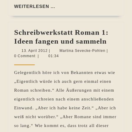
WEITERLESEN
WEITERLESEN ...
...
Schreibwerkstatt Roman 1:
Schrei
Ideen fangen und sammeln
Roman
13.
Martina
13. April 2012
|
Martina Sevecke-Pohlen
|
April
Sevecke-
0 Comment
|
01:34
1:
2012
Pohlen
Ideen
Gelegentlich höre ich von Bekannten etwas wie
fangen
„Eigentlich würde ich auch gern einmal einen
und
Roman schreiben.“ Alle Äußerungen mit einem
samme
eigentlich schreien nach einem anschließenden
Einwand. „Aber ich habe keine Zeit.“ „Aber ich
weiß nicht worüber.“ „Aber Romane sind immer
so lang.“ Wie kommt es, dass trotz all dieser