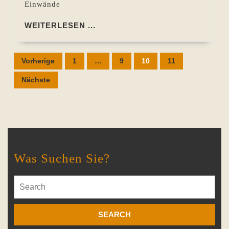
Einwände
WEITERLESEN
WEITERLESEN ...
...
Seitennummerierung
Vorherige
1
…
9
10
11
der
Nächste
Beiträge
Was Suchen Sie?
Search
for: