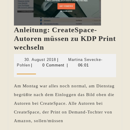
Anleitung: CreateSpace-
Autoren müssen zu KDP Print
Anleitung:
wechseln
CreateSpace-
30.
30. August 2018
|
Martina Sevecke-
Autoren
Martina
August
Pohlen
|
0 Comment
|
06:01
Sevecke-
2018
müssen
Pohlen
zu
Am Montag war alles noch normal, am Dienstag
KDP
begrüßte nach dem Einloggen das Bild oben die
Print
Autoren bei CreateSpace. Alle Autoren bei
wechseln
CreateSpace, der Print on Demand-Tochter von
Amazon, sollen/müssen