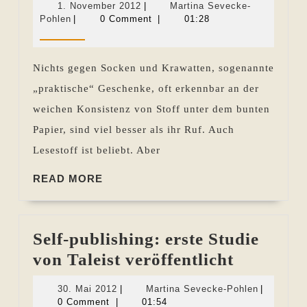
1.
1. November 2012
|
Martina Sevecke-
„Familie.
Martina
November
Pohlen
|
0 Comment
|
01:28
Sevecke-
2012
Ehre.“
Pohlen
auf
Nichts gegen Socken und Krawatten, sogenannte
dem
„praktische“ Geschenke, oft erkennbar an der
Gabentisch
weichen Konsistenz von Stoff unter dem bunten
Papier, sind viel besser als ihr Ruf. Auch
Lesestoff ist beliebt. Aber
READ
READ MORE
MORE
Self-publishing: erste Studie
Self-
von Taleist veröffentlicht
publishi
30.
Martina
30. Mai 2012
|
Martina Sevecke-Pohlen
|
erste
Mai
Sevecke-
0 Comment
|
01:54