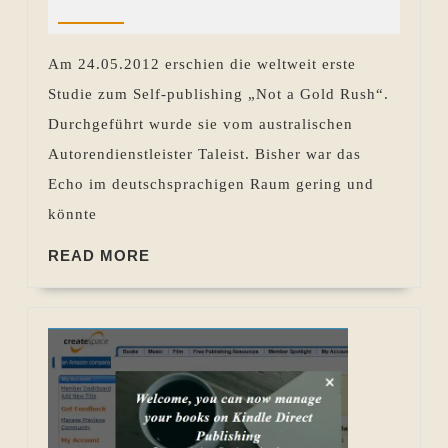
2012
Pohlen
Studie
von
Am 24.05.2012 erschien die weltweit erste
Taleist
Studie zum Self-publishing „Not a Gold Rush“.
veröffent
Durchgeführt wurde sie vom australischen
Autorendienstleister Taleist. Bisher war das
Echo im deutschsprachigen Raum gering und
könnte
READ
READ MORE
MORE