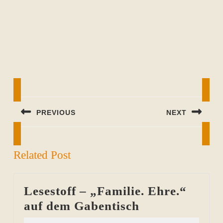
Beitragsnavigation
PREVIOUS
NEXT
Previous
Next
post:
post:
Related Post
Lesestoff – „Familie. Ehre.“
Lesestoff
auf dem Gabentisch
–