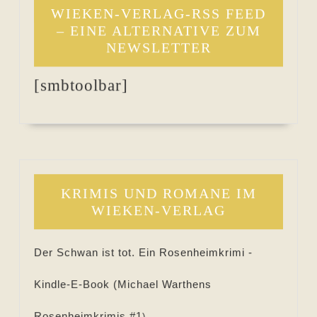
WIEKEN-VERLAG-RSS FEED
– EINE ALTERNATIVE ZUM
NEWSLETTER
[smbtoolbar]
KRIMIS UND ROMANE IM
WIEKEN-VERLAG
Der Schwan ist tot. Ein Rosenheimkrimi -
Kindle-E-Book (
Michael Warthens
Rosenheimkrimis #
1
)