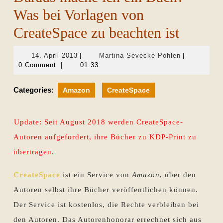
Was bei Vorlagen von
CreateSpace zu beachten ist
14.
Martina
14. April 2013
|
Martina Sevecke-Pohlen
|
April
Sevecke-
0 Comment
|
01:33
2013
Pohlen
Categories:
Amazon
CreateSpace
Update: Seit August 2018 werden CreateSpace-
Autoren aufgefordert, ihre Bücher zu KDP-Print zu
übertragen.
CreateSpace
ist ein Service von
Amazon
, über den
Autoren selbst ihre Bücher veröffentlichen können.
Der Service ist kostenlos, die Rechte verbleiben bei
den Autoren. Das Autorenhonorar errechnet sich aus