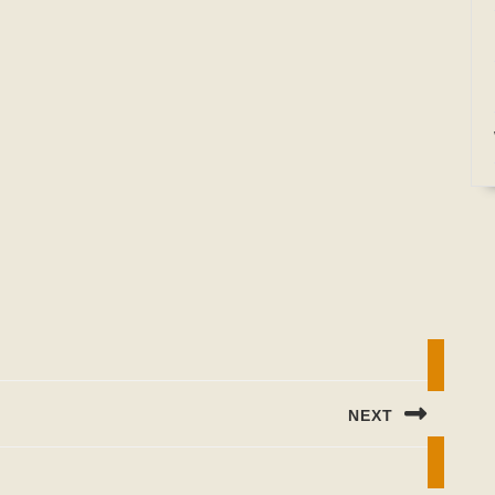
NEXT
Next
post: