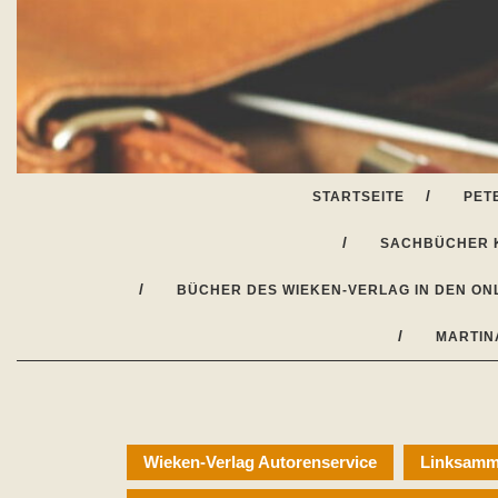
Skip
to
content
STARTSEITE
PET
SACHBÜCHER 
BÜCHER DES WIEKEN-VERLAG IN DEN ON
MARTIN
Wieken-Verlag Autorenservice
Linksamml