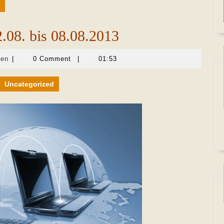
.08. bis 08.08.2013
Martina
len
|
0 Comment
|
01:53
Sevecke-
Pohlen
Uncategorized