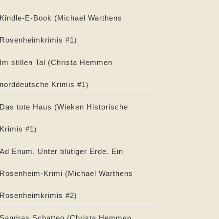
Kindle-E-Book (
Michael Warthens
Rosenheimkrimis #
1
)
Im stillen Tal (
Christa Hemmen
norddeutsche Krimis #
1
)
Das tote Haus (
Wieken Historische
Krimis #
1
)
Ad Enum. Unter blutiger Erde. Ein
Rosenheim-Krimi (
Michael Warthens
Rosenheimkrimis #
2
)
Sandras Schatten (
Christa Hemmen