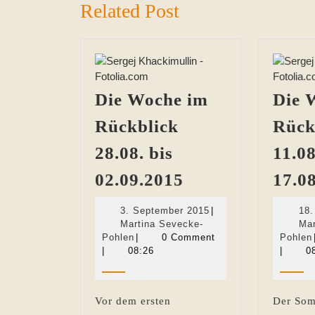
Related Post
Die Woche im
Die 
Rückblick
Rück
28.08. bis
11.08
Die
02.09.2015
17.0
Woche
3.
3. September 2015
|
18.
im
September
Martina Sevecke-
Mar
Rückblick
Martina
2015
Pohlen
|
0 Comment
Pohlen
Sevecke-
|
08:26
|
0
28.08.
Pohlen
bis
02.09.2015
Vor dem ersten
Der Som