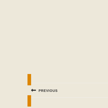
Beitragsnavigation
PREVIOUS
Previous
post: