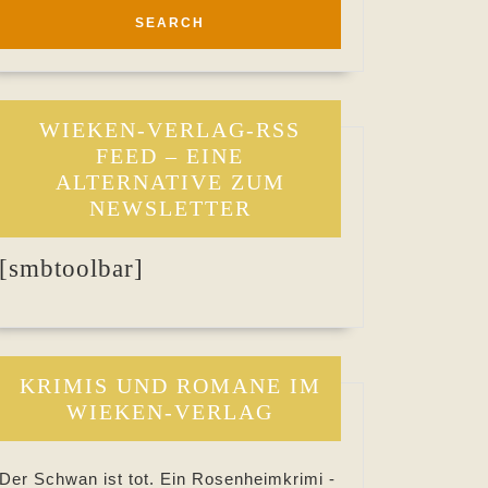
WIEKEN-VERLAG-RSS
FEED – EINE
ALTERNATIVE ZUM
NEWSLETTER
[smbtoolbar]
KRIMIS UND ROMANE IM
WIEKEN-VERLAG
Der Schwan ist tot. Ein Rosenheimkrimi -