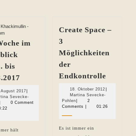
Create Space –
3
Woche im
Möglichkeiten
blick
der
. bis
Create
Die
Endkontrolle
8.2017
Space
Woche
18.
18. Oktober 2012
|
–
18.
 August 2017
|
im
Oktober
Martina Sevecke-
August
tina Sevecke-
3
Martina
2012
Rückblick
Pohlen
|
2
Martina
2017
|
0 Comment
Sevecke-
Comments
|
01:26
Sevecke-
Möglich
8:22
11.08.
Pohlen
Pohlen
der
bis
Endkont
17.08.2017
Es ist immer ein
mer hält