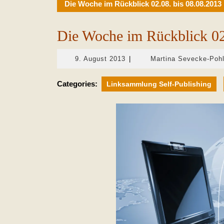
Die Woche im Rückblick 02.08. bis 08.08.2013
Die Woche im Rückblick 02
9.
9. August 2013
|
Martina Sevecke-Poh
August
2013
Categories:
Linksammlung Self-Publishing