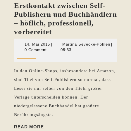
Erstkontakt zwischen Self-
Publishern und Buchhändlern
– höflich, professionell,
Erstkontakt
vorbereitet
zwischen
14.
Martina
14. Mai 2015
|
Martina Sevecke-Pohlen
|
Self-
Mai
Sevecke-
0 Comment
|
08:33
2015
Pohlen
Publishern
und
In den Online-Shops, insbesondere bei Amazon,
Buchhändlern
sind Titel von Self-Publishern so normal, dass
–
Leser sie nur selten von den Titeln großer
höflich,
Verlage unterscheiden können. Der
professionell,
niedergelassene Buchhandel hat größere
vorbereitet
Berührungsängste.
READ
READ MORE