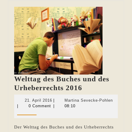
Welttag des Buches und des
Welttag
Urheberrechts 2016
des
21.
Martina
21. April 2016
|
Martina Sevecke-Pohlen
Buches
April
Sevecke-
|
0 Comment
|
08:10
2016
Pohlen
und
des
Der Welttag des Buches und des Urheberrechts
Urheberrechts