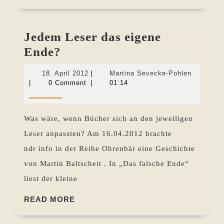
MORE
Jedem Leser das eigene
Jedem
Ende?
Leser
18.
Martina
18. April 2012
|
Martina Sevecke-Pohlen
das
April
Sevecke-
|
0 Comment
|
01:14
2012
Pohlen
eigene
Ende?
Was wäre, wenn Bücher sich an den jeweiligen
Leser anpassten? Am 16.04.2012 brachte
ndr info in der Reihe Ohrenbär eine Geschichte
von Martin Baltscheit . In „Das falsche Ende“
liest der kleine
READ
READ MORE
MORE