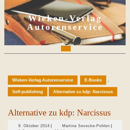
Skip
to
content
Wieken-Verlag
Autorenservice
Open
Button
Wieken-Verlag Autorenservice
E-Books
,
Self-publishing
Alternative zu kdp: Narcissus
Alternative zu kdp: Narcissus
9.
Martina
9. Oktober 2014
|
Martina Sevecke-Pohlen
|