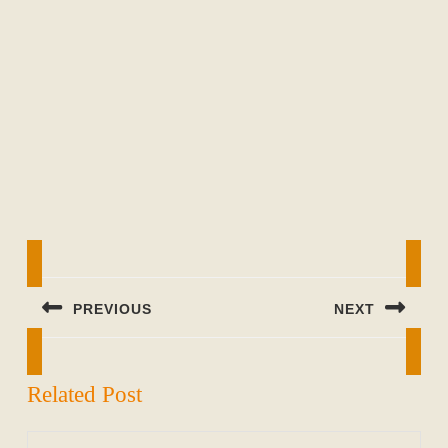
Beitragsnavigation
PREVIOUS
NEXT
Previous
Next
post:
post:
Related Post