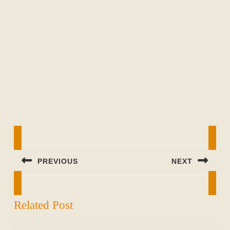
Beitragsnavigation
PREVIOUS
NEXT
Previous
Next
post:
post:
Related Post