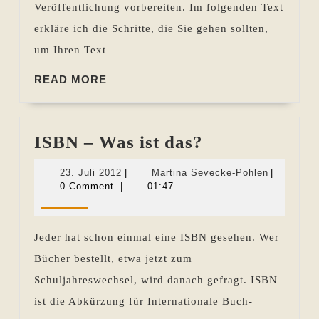
Veröffentlichung vorbereiten. Im folgenden Text
erkläre ich die Schritte, die Sie gehen sollten,
um Ihren Text
READ
READ MORE
MORE
ISBN
ISBN – Was ist das?
–
23.
Martina
23. Juli 2012
|
Martina Sevecke-Pohlen
|
Was
Juli
Sevecke-
0 Comment
|
01:47
2012
Pohlen
ist
das?
Jeder hat schon einmal eine ISBN gesehen. Wer
Bücher bestellt, etwa jetzt zum
Schuljahreswechsel, wird danach gefragt. ISBN
ist die Abkürzung für Internationale Buch-