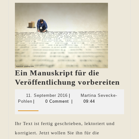
Ein Manuskript für die
Ein
Veröffentlichung vorbereiten
Manu
11.
11. September 2016
|
Martina Sevecke-
für
Martina
September
Pohlen
|
0 Comment
|
09:44
Sevecke-
2016
die
Pohlen
Veröf
Ihr Text ist fertig geschrieben, lektoriert und
vorbe
korrigiert. Jetzt wollen Sie ihn für die