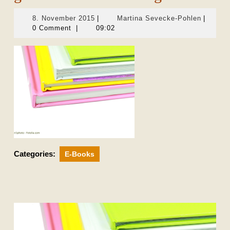
8.
Martina
8. November 2015
|
Martina Sevecke-Pohlen
|
November
Sevecke
0 Comment
|
09:02
2015
Pohlen
Categories:
E-Books