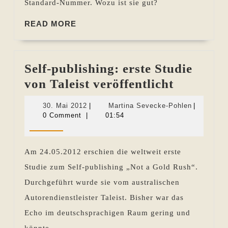
Standard-Nummer. Wozu ist sie gut?
READ
READ MORE
MORE
Self-publishing: erste Studie
Self-
von Taleist veröffentlicht
publishi
30.
Martina
30. Mai 2012
|
Martina Sevecke-Pohlen
|
erste
Mai
Sevecke-
0 Comment
|
01:54
2012
Pohlen
Studie
von
Am 24.05.2012 erschien die weltweit erste
Taleist
Studie zum Self-publishing „Not a Gold Rush“.
veröffent
Durchgeführt wurde sie vom australischen
Autorendienstleister Taleist. Bisher war das
Echo im deutschsprachigen Raum gering und
könnte