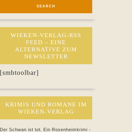
WIEKEN-VERLAG-RSS
FEED – EINE
ALTERNATIVE ZUM
NEWSLETTER
[smbtoolbar]
KRIMIS UND ROMANE IM
WIEKEN-VERLAG
Der Schwan ist tot. Ein Rosenheimkrimi -