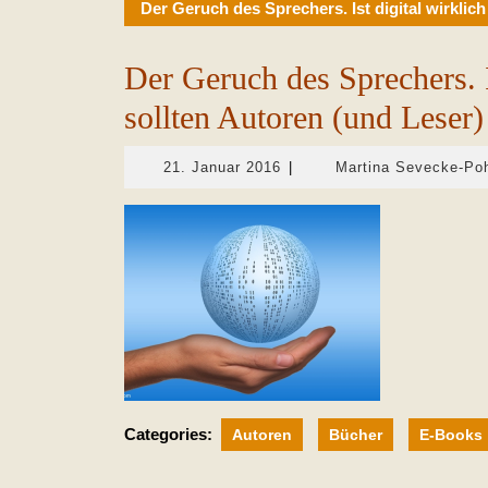
Der Geruch des Sprechers. Ist digital wirklic
Der Geruch des Sprechers. I
sollten Autoren (und Leser)
21.
21. Januar 2016
|
Martina Sevecke-Po
Januar
2016
Categories:
Autoren
Bücher
E-Books