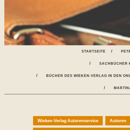
Skip
to
content
STARTSEITE
PET
SACHBÜCHER 
BÜCHER DES WIEKEN-VERLAG IN DEN ON
MARTIN
Wieken-Verlag Autorenservice
Autoren