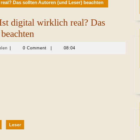
h real? Das sollten Autoren (und Leser) beachten
st digital wirklich real? Das
 beachten
Martina
hlen
|
0 Comment
|
08:04
Sevecke-
Pohlen
Leser