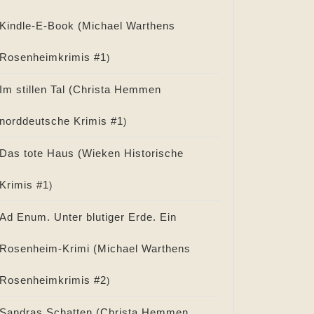
Kindle-E-Book (
Michael Warthens
Rosenheimkrimis #
1
)
Im stillen Tal (
Christa Hemmen
norddeutsche Krimis #
1
)
Das tote Haus (
Wieken Historische
Krimis #
1
)
Ad Enum. Unter blutiger Erde. Ein
Rosenheim-Krimi (
Michael Warthens
Rosenheimkrimis #
2
)
Sandras Schatten (
Christa Hemmen