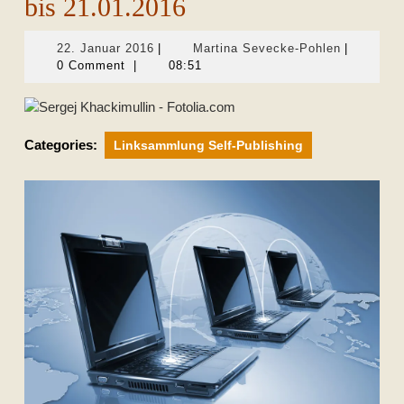
bis 21.01.2016
22.
Martina
22. Januar 2016
|
Martina Sevecke-Pohlen
|
Januar
Sevecke-
0 Comment
|
08:51
2016
Pohlen
Categories:
Linksammlung Self-Publishing