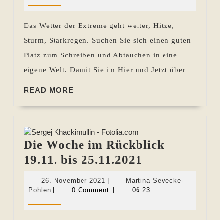
Rückblick
Pohlen
25.08.
Das Wetter der Extreme geht weiter, Hitze,
bis
Sturm, Starkregen. Suchen Sie sich einen guten
31.08.2023
Platz zum Schreiben und Abtauchen in eine
eigene Welt. Damit Sie im Hier und Jetzt über
READ
READ MORE
MORE
Die Woche im Rückblick
Die
19.11. bis 25.11.2021
Woche
26.
26. November 2021
|
Martina Sevecke-
im
Martina
November
Pohlen
|
0 Comment
|
06:23
Sevecke-
2021
Rückblick
Pohlen
19.11.