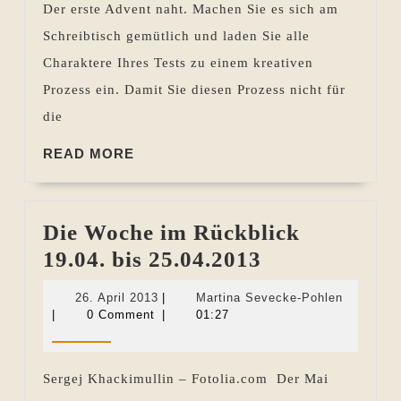
Der erste Advent naht. Machen Sie es sich am
bis
Schreibtisch gemütlich und laden Sie alle
25.11.2021
Charaktere Ihres Tests zu einem kreativen
Prozess ein. Damit Sie diesen Prozess nicht für
die
READ
READ MORE
MORE
Die Woche im Rückblick
Die
19.04. bis 25.04.2013
Woche
26.
Martina
26. April 2013
|
Martina Sevecke-Pohlen
im
April
Sevecke-
|
0 Comment
|
01:27
2013
Pohlen
Rückblick
19.04.
Sergej Khackimullin – Fotolia.com Der Mai
bis