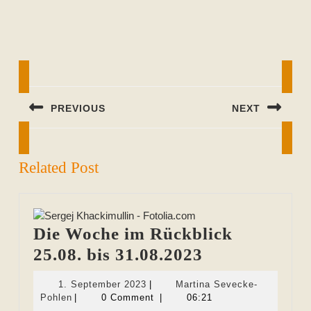
Beitragsnavigation
PREVIOUS
NEXT
Previous
Next
post:
post:
Related Post
Die Woche im Rückblick
Die
25.08. bis 31.08.2023
Woche
1.
1. September 2023
|
Martina Sevecke-
im
Martina
September
Pohlen
|
0 Comment
|
06:21
Sevecke-
2023