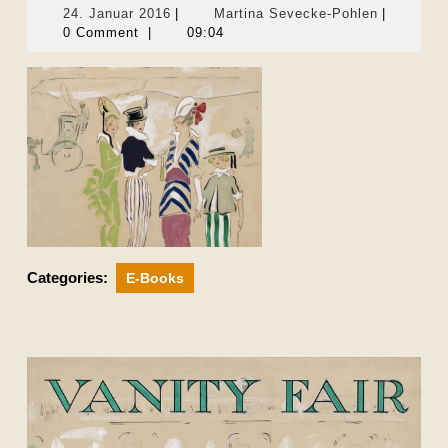
24.
Martina
24. Januar 2016
|
Martina Sevecke-Pohlen
|
Januar
Sevecke-
0 Comment
|
09:04
2016
Pohlen
Categories:
E-Books