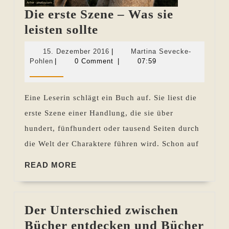
Die erste Szene – Was sie
Die
leisten sollte
erste
15.
15. Dezember 2016
|
Martina Sevecke-
Szene
Martina
Dezember
Pohlen
|
0 Comment
|
07:59
Sevecke-
2016
–
Pohlen
Was
Eine Leserin schlägt ein Buch auf. Sie liest die
sie
erste Szene einer Handlung, die sie über
leisten
hundert, fünfhundert oder tausend Seiten durch
sollte
die Welt der Charaktere führen wird. Schon auf
READ
READ MORE
MORE
Der Unterschied zwischen
Bücher entdecken und Bücher