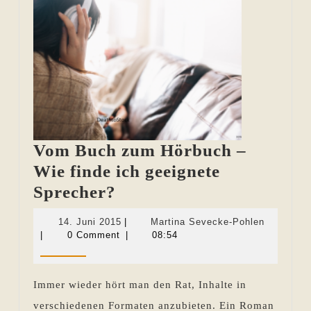
Vom Buch zum Hörbuch –
Wie finde ich geeignete
Vom
Sprecher?
Buch
14.
Martina
14. Juni 2015
|
Martina Sevecke-Pohlen
zum
Juni
Sevecke-
|
0 Comment
|
08:54
2015
Pohlen
Hörbuch
–
Immer wieder hört man den Rat, Inhalte in
Wie
verschiedenen Formaten anzubieten. Ein Roman