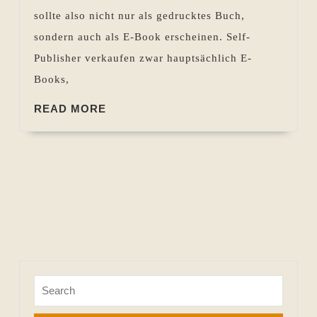
finde
sollte also nicht nur als gedrucktes Buch,
ich
sondern auch als E-Book erscheinen. Self-
geeignete
Publisher verkaufen zwar hauptsächlich E-
Sprecher?
Books,
READ
READ MORE
MORE
Search
for: