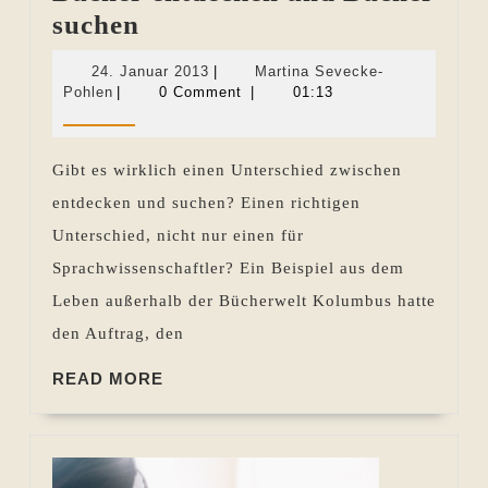
Der
suchen
Unterschied
24.
24. Januar 2013
|
Martina Sevecke-
zwischen
Martina
Januar
Pohlen
|
0 Comment
|
01:13
Sevecke-
2013
Bücher
Pohlen
entdecken
Gibt es wirklich einen Unterschied zwischen
und
entdecken und suchen? Einen richtigen
Bücher
Unterschied, nicht nur einen für
suchen
Sprachwissenschaftler? Ein Beispiel aus dem
Leben außerhalb der Bücherwelt Kolumbus hatte
den Auftrag, den
READ
READ MORE
MORE