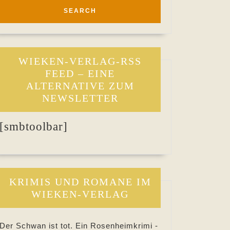
WIEKEN-VERLAG-RSS
FEED – EINE
ALTERNATIVE ZUM
NEWSLETTER
[smbtoolbar]
KRIMIS UND ROMANE IM
WIEKEN-VERLAG
Der Schwan ist tot. Ein Rosenheimkrimi -