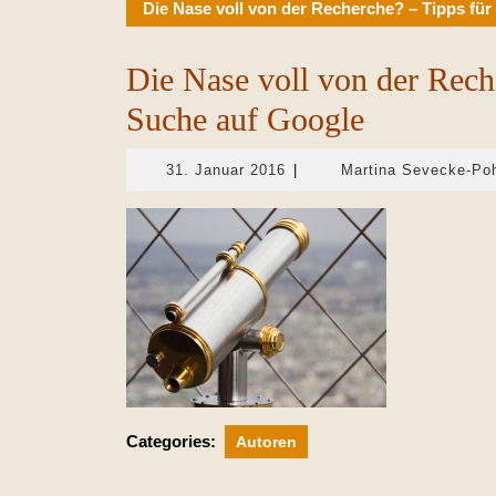
Die Nase voll von der Recherche? – Tipps für
Die Nase voll von der Reche
Suche auf Google
31.
31. Januar 2016
|
Martina Sevecke-Po
Januar
2016
Categories:
Autoren