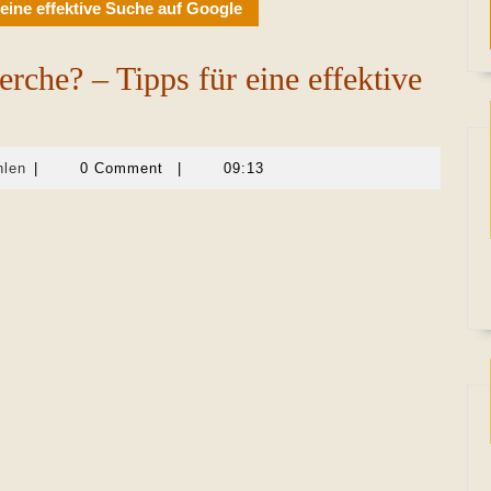
 eine effektive Suche auf Google
rche? – Tipps für eine effektive
Martina
hlen
|
0 Comment
|
09:13
Sevecke-
Pohlen