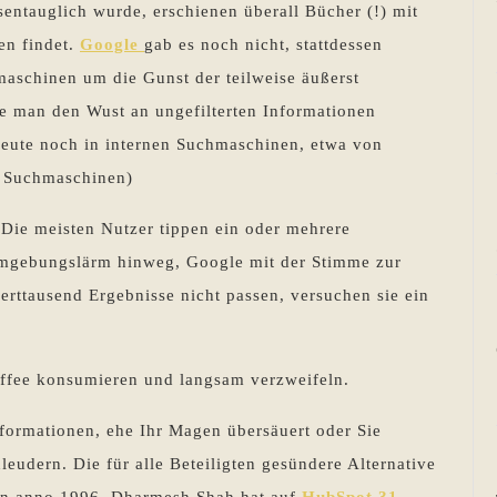
entauglich wurde, erschienen überall Bücher (!) mit
en findet.
Google
gab es noch nicht, stattdessen
aschinen um die Gunst der teilweise äußerst
ie man den Wust an ungefilterten Informationen
heute noch in internen Suchmaschinen, etwa von
n Suchmaschinen)
Die meisten Nutzer tippen ein oder mehrere
Umgebungslärm hinweg, Google mit der Stimme zur
erttausend Ergebnisse nicht passen, versuchen sie ein
affee konsumieren und langsam verzweifeln.
formationen, ehe Ihr Magen übersäuert oder Sie
udern. Die für alle Beteiligten gesündere Alternative
von anno 1996. Dharmesh Shah hat auf
HubSpot 31