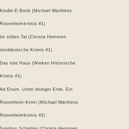
Kindle-E-Book (
Michael Warthens
Rosenheimkrimis #
1
)
Im stillen Tal (
Christa Hemmen
norddeutsche Krimis #
1
)
Das tote Haus (
Wieken Historische
Krimis #
1
)
Ad Enum. Unter blutiger Erde. Ein
Rosenheim-Krimi (
Michael Warthens
Rosenheimkrimis #
2
)
Sandras Schatten (
Christa Hemmen