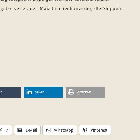
gskonverter, den Maßeinheitenkonverter, die Stoppuhr
en
teilen
drucken
X
E-Mail
WhatsApp
Pinterest