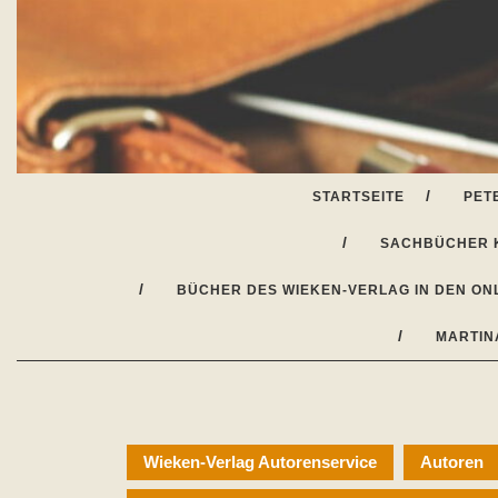
Skip
to
content
STARTSEITE
PET
SACHBÜCHER 
BÜCHER DES WIEKEN-VERLAG IN DEN ON
MARTIN
Wieken-Verlag Autorenservice
Autoren