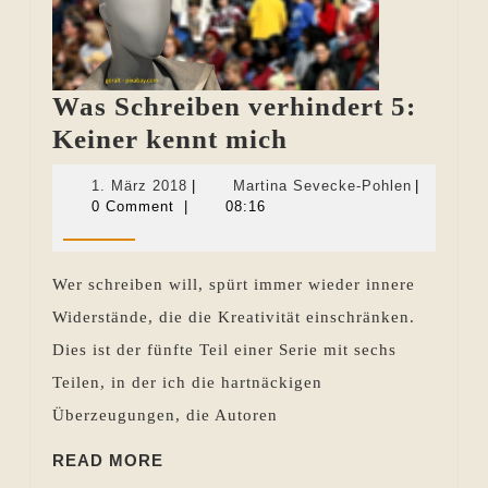
Was Schreiben verhindert 5:
Was
Keiner kennt mich
Schreiben
1.
Martina
1. März 2018
|
Martina Sevecke-Pohlen
|
verhindert
März
Sevecke-
0 Comment
|
08:16
2018
Pohlen
5:
Keiner
Wer schreiben will, spürt immer wieder innere
kennt
Widerstände, die die Kreativität einschränken.
mich
Dies ist der fünfte Teil einer Serie mit sechs
Teilen, in der ich die hartnäckigen
Überzeugungen, die Autoren
READ
READ MORE
MORE