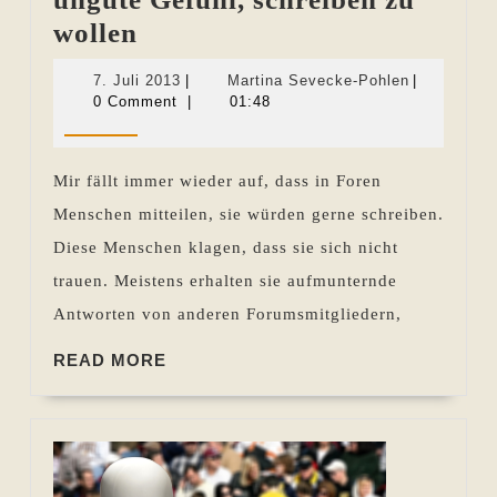
Passiver
wollen
Widerstand:
7.
Martina
7. Juli 2013
|
Martina Sevecke-Pohlen
|
Das
Juli
Sevecke-
0 Comment
|
01:48
2013
Pohlen
ungute
Gefühl,
Mir fällt immer wieder auf, dass in Foren
schreiben
Menschen mitteilen, sie würden gerne schreiben.
zu
Diese Menschen klagen, dass sie sich nicht
wollen
trauen. Meistens erhalten sie aufmunternde
Antworten von anderen Forumsmitgliedern,
READ
READ MORE
MORE