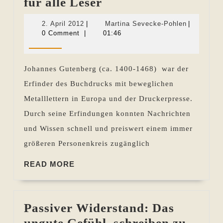
Gutenberg
für alle Leser
im
2.
Martina
2. April 2012
|
Martina Sevecke-Pohlen
|
Netz
April
Sevecke-
0 Comment
|
01:46
2012
Pohlen
–
Volltexte
Johannes Gutenberg (ca. 1400-1468) war der
für
Erfinder des Buchdrucks mit beweglichen
alle
Metalllettern in Europa und der Druckerpresse.
Leser
Durch seine Erfindungen konnten Nachrichten
und Wissen schnell und preiswert einem immer
größeren Personenkreis zugänglich
READ
READ MORE
MORE
Passiver Widerstand: Das
ungute Gefühl, schreiben zu