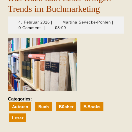
Trends im Buchmarketing
4.
Martina
4. Februar 2016
|
Martina Sevecke-Pohlen
|
Februar
Sevecke-
0 Comment
|
08:09
2016
Pohlen
Categories:
Autoren
Buch
Bücher
E-Books
Leser