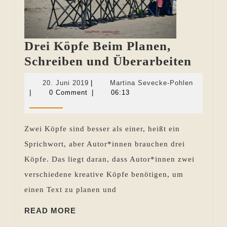
Drei Köpfe Beim Planen,
Drei
Schreiben und Überarbeiten
Köpfe
20.
Martina
20. Juni 2019
|
Martina Sevecke-Pohlen
Beim
Juni
Sevecke-
|
0 Comment
|
06:13
2019
Pohlen
Plane
Schre
Zwei Köpfe sind besser als einer, heißt ein
und
Sprichwort, aber Autor*innen brauchen drei
Übera
Köpfe. Das liegt daran, dass Autor*innen zwei
verschiedene kreative Köpfe benötigen, um
einen Text zu planen und
READ
READ MORE
MORE