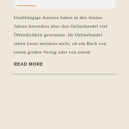
Sevecke-
2016
–
Pohlen
So
Unabhängige Autoren haben in den letzten
können
Jahren besonders über den Onlinehandel viel
Sie
Öffentlichkeit gewonnen. Im Onlinehandel
Buchhändler
sehen Leser meistens nicht, ob ein Buch von
mit
einem großen Verlag oder von einem
der
Nase
READ
READ MORE
MORE
auf
Ihr
Buch
stupsen