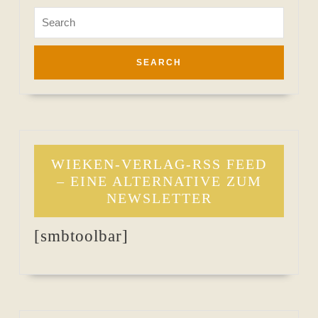
Search
for:
WIEKEN-VERLAG-RSS FEED
– EINE ALTERNATIVE ZUM
NEWSLETTER
[smbtoolbar]