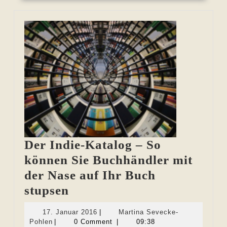
Der Indie-Katalog – So
können Sie Buchhändler mit
der Nase auf Ihr Buch
Der
stupsen
Indie-
17.
17. Januar 2016
|
Martina Sevecke-
Katalog
Martina
Januar
Pohlen
|
0 Comment
|
09:38