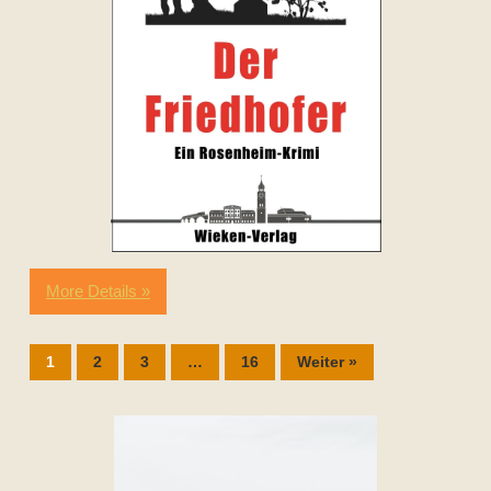
More Details »
1
2
3
…
16
Weiter »