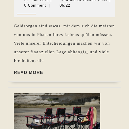
Charak
Juli
Sevecke-
0 Comment
|
06:22
2021
Pohlen
Geldsorgen sind etwas, mit dem sich die meisten
von uns in Phasen ihres Lebens quälen müssen.
Viele unserer Entscheidungen machen wir von
unserer finanziellen Lage abhängig, und viele
Freiheiten, die
READ
READ MORE
MORE