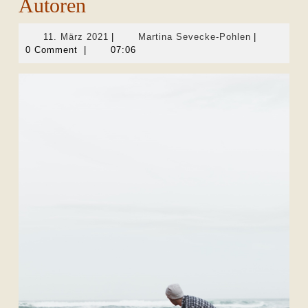
Autoren
11.
Martina
11. März 2021
|
Martina Sevecke-Pohlen
|
März
Sevecke-
0 Comment
|
07:06
2021
Pohlen