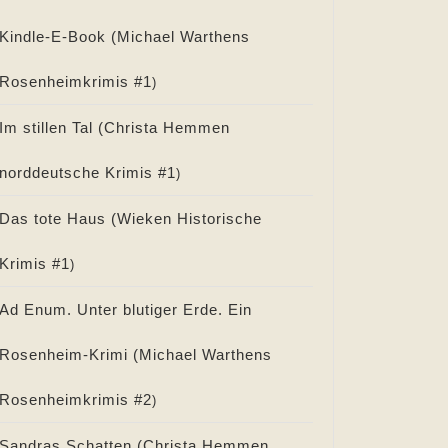
Kindle-E-Book (
Michael Warthens
Rosenheimkrimis #
1
)
Im stillen Tal (
Christa Hemmen
norddeutsche Krimis #
1
)
Das tote Haus (
Wieken Historische
Krimis #
1
)
Ad Enum. Unter blutiger Erde. Ein
Rosenheim-Krimi (
Michael Warthens
Rosenheimkrimis #
2
)
Sandras Schatten (
Christa Hemmen