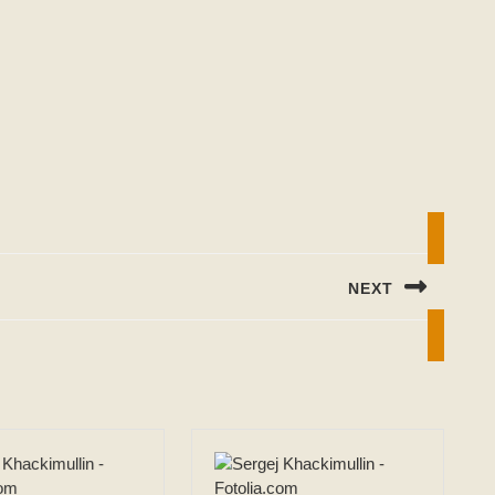
NEXT
Next
post: