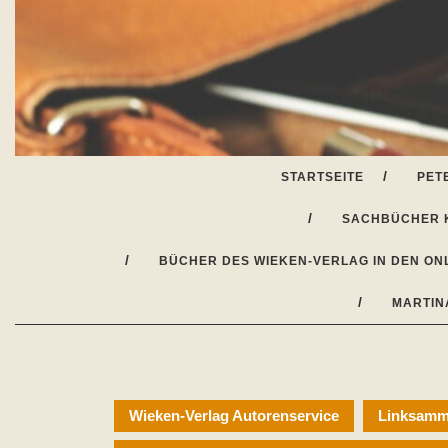
Skip
to
content
STARTSEITE
PET
SACHBÜCHER 
BÜCHER DES WIEKEN-VERLAG IN DEN ON
MARTIN
Wieken-Verlag Autorenservice
Linksamml