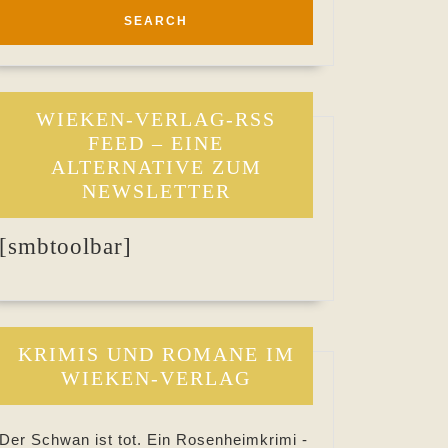
WIEKEN-VERLAG-RSS
FEED – EINE
ALTERNATIVE ZUM
NEWSLETTER
[smbtoolbar]
KRIMIS UND ROMANE IM
WIEKEN-VERLAG
Der Schwan ist tot. Ein Rosenheimkrimi -