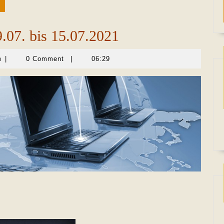
.07. bis 15.07.2021
Martina
n
|
0 Comment
|
06:29
Sevecke-
Pohlen