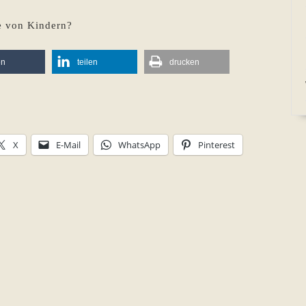
ve von Kindern?
en
teilen
drucken
X
E-Mail
WhatsApp
Pinterest