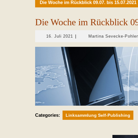
Die Woche im Rückblick 09.07. bis 15.07.2021
Die Woche im Rückblick 09
16.
16. Juli 2021
|
Martina Sevecke-Pohle
Juli
2021
Categories:
Linksammlung Self-Publishing