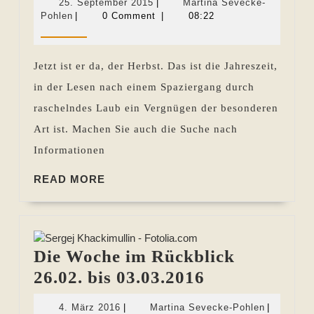
25.
25. September 2015
|
Martina Sevecke-
im
Martina
September
Pohlen
|
0 Comment
|
08:22
Sevecke-
2015
Rückblick
Pohlen
18.09.
Jetzt ist er da, der Herbst. Das ist die Jahreszeit,
bis
in der Lesen nach einem Spaziergang durch
24.09.2015
raschelndes Laub ein Vergnügen der besonderen
Art ist. Machen Sie auch die Suche nach
Informationen
READ
READ MORE
MORE
Die Woche im Rückblick
Die
26.02. bis 03.03.2016
Woche
4.
Martina
4. März 2016
|
Martina Sevecke-Pohlen
|