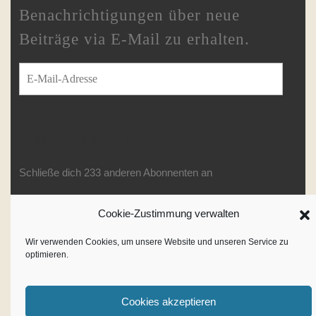
Benachrichtigungen über neue
Beiträge via E-Mail zu erhalten.
E-Mail-Adresse
ABONNIEREN
Schließe dich 233 anderen Abonnenten an
Cookie-Zustimmung verwalten
Writer WordPress Theme
By
Wir verwenden Cookies, um unsere Website und unseren Service zu
optimieren.
VWThemes
Scroll
Up
Cookies akzeptieren