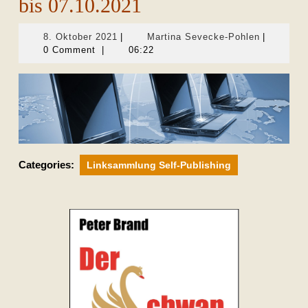
bis 07.10.2021
8.
Martina
8. Oktober 2021
|
Martina Sevecke-Pohlen
|
Oktober
Sevecke-
0 Comment
|
06:22
2021
Pohlen
Categories:
Linksammlung Self-Publishing