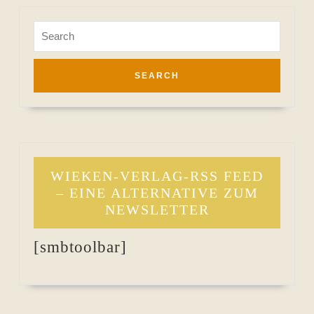
Search
for:
WIEKEN-VERLAG-RSS FEED
– EINE ALTERNATIVE ZUM
NEWSLETTER
[smbtoolbar]