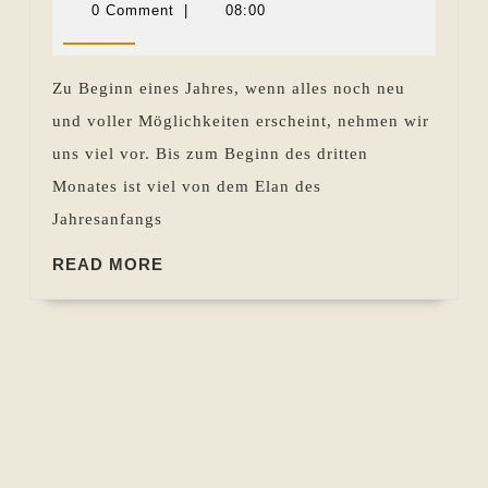
im
März
Sevecke-
0 Comment
|
08:00
2016
Pohlen
Rückblick
26.02.
Zu Beginn eines Jahres, wenn alles noch neu
bis
und voller Möglichkeiten erscheint, nehmen wir
03.03.2016
uns viel vor. Bis zum Beginn des dritten
Monates ist viel von dem Elan des
Jahresanfangs
READ
READ MORE
MORE