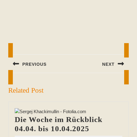
Beitragsnavigation
PREVIOUS
NEXT
Previous
Next
post:
post:
Related Post
Die Woche im Rückblick
Die
04.04. bis 10.04.2025