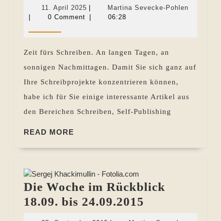
Woche
11.
Martina
11. April 2025
|
Martina Sevecke-Pohlen
im
April
Sevecke-
|
0 Comment
|
06:28
2025
Pohlen
Rückblick
04.04.
Zeit fürs Schreiben. An langen Tagen, an
bis
sonnigen Nachmittagen. Damit Sie sich ganz auf
10.04.2025
Ihre Schreibprojekte konzentrieren können,
habe ich für Sie einige interessante Artikel aus
den Bereichen Schreiben, Self-Publishing
READ
READ MORE
MORE
Die Woche im Rückblick
Die
18.09. bis 24.09.2015
Woche