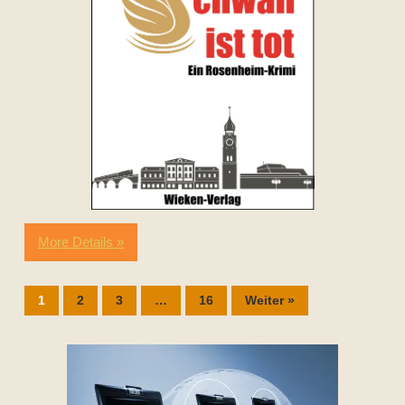
More Details »
1
2
3
…
16
Weiter »