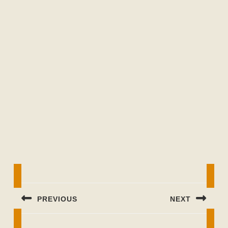
Beitragsnavigation
PREVIOUS
NEXT
Previous
Next
post:
post: