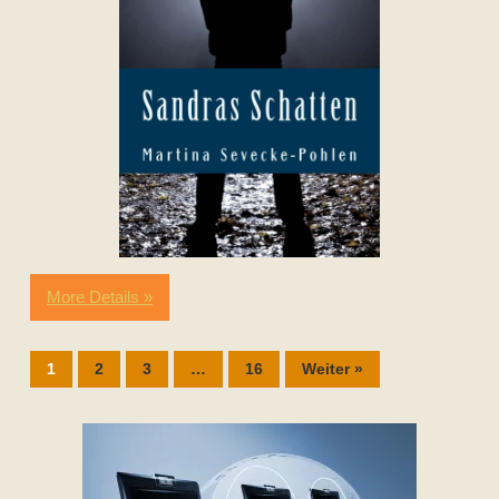
More Details »
1
2
3
…
16
Weiter »