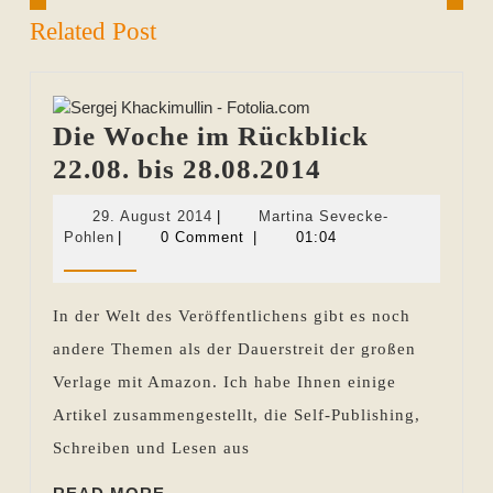
Related Post
Die Woche im Rückblick
Die
22.08. bis 28.08.2014
Woche
29.
29. August 2014
|
Martina Sevecke-
im
Martina
August
Pohlen
|
0 Comment
|
01:04
Sevecke-
2014
Rückblick
Pohlen
22.08.
In der Welt des Veröffentlichens gibt es noch
bis
andere Themen als der Dauerstreit der großen
28.08.2014
Verlage mit Amazon. Ich habe Ihnen einige
Artikel zusammengestellt, die Self-Publishing,
Schreiben und Lesen aus
READ