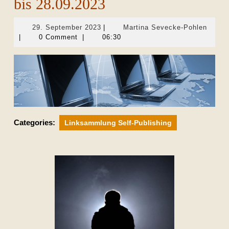
bis 28.09.2023
29.
Martin
29. September 2023
|
Martina Sevecke-Pohlen
September
Sevec
|
0 Comment
|
06:30
2023
Pohle
Categories:
Linksammlung Self-Publishing