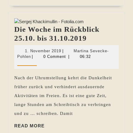
MORE
Die Woche im Rückblick
Die
25.10. bis 31.10.2019
Woche
1.
1. November 2019
|
Martina Sevecke-
im
Martina
November
Pohlen
|
0 Comment
|
06:32
Sevecke-
2019
Rückblick
Pohlen
25.10.
Nach der Uhrumstellung kehrt die Dunkelheit
bis
früher zurück und verhindert ausdauernde
31.10.2019
Aktivitäten im Freien. Es ist eine gute Zeit,
lange Stunden am Schreibtisch zu verbringen
und zu … schreiben. Damit
READ
READ MORE
MORE