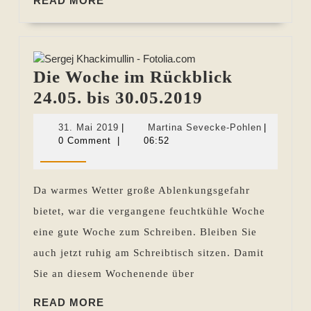
READ MORE
MORE
Die Woche im Rückblick
Die
24.05. bis 30.05.2019
Woche
31.
Martina
31. Mai 2019
|
Martina Sevecke-Pohlen
|
im
Mai
Sevecke-
0 Comment
|
06:52
2019
Pohlen
Rückblick
24.05.
Da warmes Wetter große Ablenkungsgefahr
bis
bietet, war die vergangene feuchtkühle Woche
30.05.2019
eine gute Woche zum Schreiben. Bleiben Sie
auch jetzt ruhig am Schreibtisch sitzen. Damit
Sie an diesem Wochenende über
READ
READ MORE