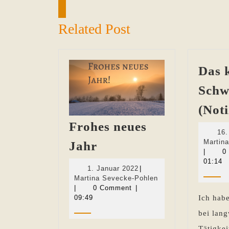
Previous
post:
Related Post
Das 
Schw
(Not
Frohes neues
16.
Frohes
Martin
Jahr
|
0
neues
01:14
1.
1. Januar 2022
|
Jahr
Januar
Martina
Martina Sevecke-Pohlen
2022
Sevecke-
|
0 Comment
|
Pohlen
09:49
Ich habe
bei lang
Tätigke