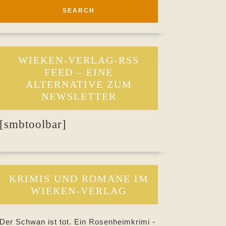
WIEKEN-VERLAG-RSS
FEED – EINE
ALTERNATIVE ZUM
NEWSLETTER
[smbtoolbar]
KRIMIS UND ROMANE IM
WIEKEN-VERLAG
Der Schwan ist tot. Ein Rosenheimkrimi -