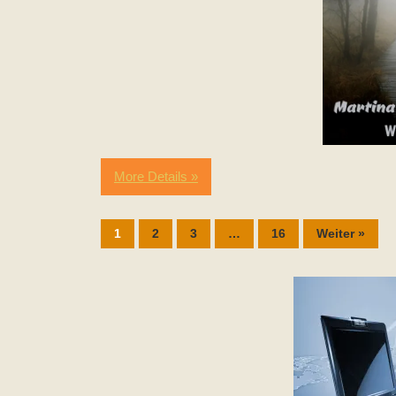
More Details »
1
2
3
…
16
Weiter »