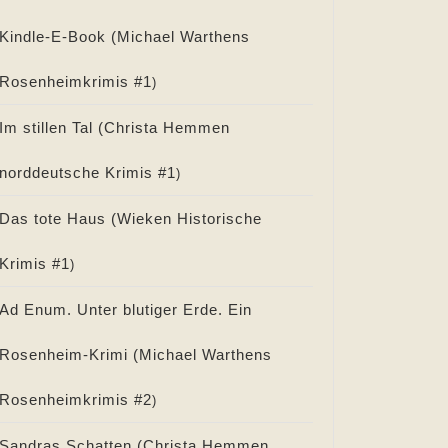
Kindle-E-Book (
Michael Warthens
Rosenheimkrimis #
1
)
Im stillen Tal (
Christa Hemmen
norddeutsche Krimis #
1
)
Das tote Haus (
Wieken Historische
Krimis #
1
)
Ad Enum. Unter blutiger Erde. Ein
Rosenheim-Krimi (
Michael Warthens
Rosenheimkrimis #
2
)
Sandras Schatten (
Christa Hemmen