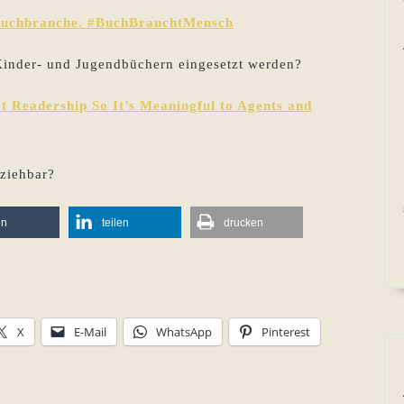
rbuchbranche. #BuchBrauchtMensch
 Kinder- und Jugendbüchern eingesetzt werden?
t Readership So It’s Meaningful to Agents and
lziehbar?
en
teilen
drucken
X
E-Mail
WhatsApp
Pinterest