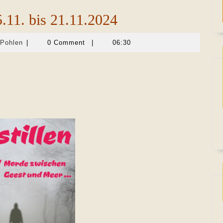
.11. bis 21.11.2024
Martina
-Pohlen
|
0 Comment
|
06:30
Sevecke-
Pohlen