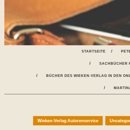
Skip
to
content
STARTSEITE
PET
SACHBÜCHER 
BÜCHER DES WIEKEN-VERLAG IN DEN ON
MARTIN
Wieken-Verlag Autorenservice
Uncatego