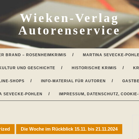
Wieken-Verlag
Autorenservice
ER BRAND – ROSENHEIMKRIMIS
MARTINA SEVECKE-POHLE
KULTUR UND GESCHICHTE
HISTORISCHE KRIMIS
KR
LINE-SHOPS
INFO-MATERIAL FÜR AUTOREN
GASTBE
A SEVECKE-POHLEN
IMPRESSUM, DATENSCHUTZ, COOKIE-
rized
Die Woche im Rückblick 15.11. bis 21.11.2024