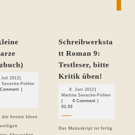
Next
post:
kleine
Schreibwerksta
arze
tt Roman 9:
Das
izbuch)
Testleser, bitte
kleine
Schreibw
Kritik üben!
16.
 Juli 2012
|
Schwarze
Roman
Juli
Martina
a Sevecke-Pohlen
(Notizbuch)
2012
Sevecke-
8.
 Comment
|
8. Juni 2012
|
9:
Pohlen
Juni
Martina
Martina Sevecke-Pohlen
Testleser,
2012
Sevecke-
|
0 Comment
|
Pohlen
01:03
bitte
 die besten Ideen
Kritik
weiligen
üben!
Das Manuskript ist fertig
iten: Abwaschen,