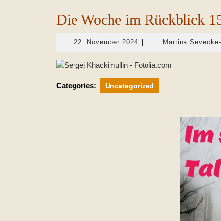
Die Woche im Rückblick 15
22.
22. November 2024
|
Martina Sevecke
November
2024
Categories:
Uncategorized