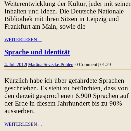
Weiterentwicklung der Kultur, jeder mit seine
Inhalten und Ideen. Die Deutsche Nationale
Bibliothek mit ihren Sitzen in Leipzig und
Frankfurt am Main, sowie die
WEITERLESEN
WEITERLESEN ...
...
Sprache
Sprache und Identität
und
4.
Martina
4. Juli 2012
|
Martina Sevecke-Pohlen
|
0 Comment
|
01:29
Identität
Juli
Sevecke-
2012
Pohlen
Kürzlich habe ich über gefährdete Sprachen
geschrieben. Es steht zu befürchten, dass von
den derzeit gesprochenen 6.900 Sprachen auf
der Erde in diesem Jahrhundert bis zu 90%
aussterben.
WEITERLESEN
WEITERLESEN ...
...