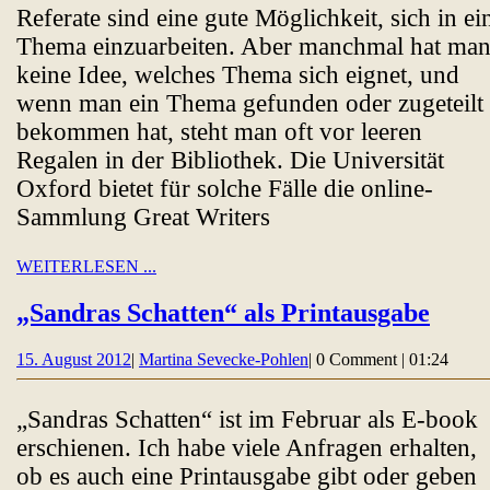
Referate sind eine gute Möglichkeit, sich in ei
Thema einzuarbeiten. Aber manchmal hat ma
keine Idee, welches Thema sich eignet, und
wenn man ein Thema gefunden oder zugeteilt
bekommen hat, steht man oft vor leeren
Regalen in der Bibliothek. Die Universität
Oxford bietet für solche Fälle die online-
Sammlung Great Writers
WEITERLESEN
WEITERLESEN ...
...
„San
„Sandras Schatten“ als Printausgabe
Scha
15.
Martina
15. August 2012
|
Martina Sevecke-Pohlen
|
0 Comment
|
01:24
als
August
Sevecke-
Prin
2012
Pohlen
„Sandras Schatten“ ist im Februar als E-book
erschienen. Ich habe viele Anfragen erhalten,
ob es auch eine Printausgabe gibt oder geben