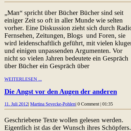
Juli
Sevecke-
von
2012
Pohlen
„Man“ spricht über Bücher Bücher sind seit
Papier
einiger Zeit so oft in aller Munde wie selten
und
vorher. Eine Diskussion zieht sich durch Radi
E-
Fernsehen, Zeitungen, Blogs und Foren, sie
Reader
wird leidenschaftlich geführt, mit vielen kluge
und einigen unpassenden Argumenten. Vor
nicht so vielen Jahren bedeutete ein Gespräch
über Bücher ein Gespräch über
WEITERLESEN
WEITERLESEN ...
...
Die
Die Angst vor den Augen der anderen
Angs
11.
Martina
11. Juli 2012
|
Martina Sevecke-Pohlen
|
0 Comment
|
01:35
vor
Juli
Sevecke-
den
2012
Pohlen
Geschriebene Texte wollen gelesen werden.
Aug
Eigentlich ist das der Wunsch ihres Schöpfers.
der