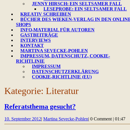
JENNY HIRSCH: EIN SELTSAMER FALL
LESEPROBE: EIN SELTSAMER FALL
KREATIV SCHREIBEN
BÜCHER DES WIEKEN-VERLAG IN DEN ONLINE
SHOPS
INFO-MATERIAL FÜR AUTOREN
GASTBEITRÄGE
INTERVIEWS
KONTAKT
MARTINA SEVECKE-POHLEN
IMPRESSUM, DATENSCHUTZ, COOKIE-
RICHTLINIE
IMPRESSUM
DATENSCHUTZERKLÄRUNG
COOKIE-RICHTLINIE (EU)
CLOSE
Kategorie:
Literatur
BUTTON
Referatsthema
Referatsthema gesucht?
gesucht?
10.
Martina
10. September 2012
|
Martina Sevecke-Pohlen
|
0 Comment
|
01:47
September
Sevecke-
2012
Pohlen