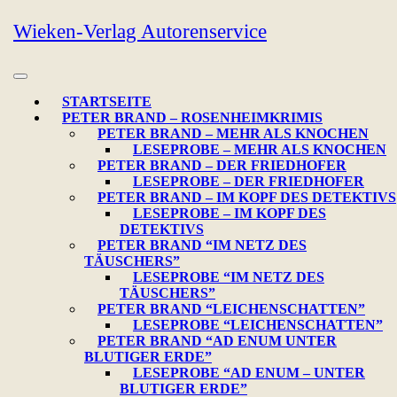
Skip
Wieken-Verlag Autorenservice
to
content
Open
Button
STARTSEITE
PETER BRAND – ROSENHEIMKRIMIS
PETER BRAND – MEHR ALS KNOCHEN
LESEPROBE – MEHR ALS KNOCHEN
PETER BRAND – DER FRIEDHOFER
LESEPROBE – DER FRIEDHOFER
PETER BRAND – IM KOPF DES DETEKTIVS
LESEPROBE – IM KOPF DES
DETEKTIVS
PETER BRAND “IM NETZ DES
TÄUSCHERS”
LESEPROBE “IM NETZ DES
TÄUSCHERS”
PETER BRAND “LEICHENSCHATTEN”
LESEPROBE “LEICHENSCHATTEN”
PETER BRAND “AD ENUM UNTER
BLUTIGER ERDE”
LESEPROBE “AD ENUM – UNTER
BLUTIGER ERDE”