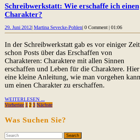
Schreibwerkstatt: Wie erschaffe ich einen
Schreibwerkstatt:
Charakter?
Wie
29.
Martina
29. Juni 2012
|
Martina Sevecke-Pohlen
|
0 Comment
|
01:06
erschaffe
Juni
Sevecke-
ich
2012
Pohlen
In der Schreibwerkstatt gab es vor einiger Zeit
einen
schon Posts über das Erschaffen von
Charakter?
Charakteren: Charaktere mit allen Sinnen
erschaffen und Leben für die Charaktere. Hier
eine kleine Anleitung, wie man vorgehen kann
um einen Charakter zu erschaffen.
WEITERLESEN
WEITERLESEN ...
Seitennummerierung
...
Vorherige
1
2
3
Nächste
der
Was Suchen Sie?
Beiträge
Search