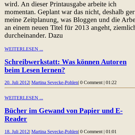
wird. An dieser Printausgabe arbeite ich
momentan. Geplant war das nicht, deshalb ger
meine Zeitplanung, was Bloggen und die Arbe
an einem neuen Titel für 2013 angeht, ziemlic
durcheinander. Dazu
WEITERLESEN
WEITERLESEN ...
...
Schreibwerkstatt: Was können Autoren
Schreibwerkstatt:
beim Lesen lernen?
Was
20.
Martina
20. Juli 2012
|
Martina Sevecke-Pohlen
|
0 Comment
|
01:22
können
Juli
Sevecke-
Autoren
2012
Pohlen
WEITERLESEN
WEITERLESEN ...
beim
...
Lesen
Bücher im Gewand von Papier und E-
lernen?
Bücher
Reader
im
18.
Martina
18. Juli 2012
|
Martina Sevecke-Pohlen
|
0 Comment
|
01:01
Gewand