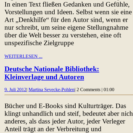
In einen Text fließen Gedanken und Gefühle,
ande
Vorstellungen und Ideen. Selbst wenn sie eine
Art „Denkhilfe“ für den Autor sind, wenn er
nur schreibt, um seine eigene Stellungnahme
über die Welt besser zu verstehen, eine oft
unspezifische Zielgruppe
WEITERLESEN
WEITERLESEN ...
...
Deutsche Nationale Bibliothek:
Deutsche
Kleinverlage und Autoren
Nationale
9.
Martina
9. Juli 2012
|
Martina Sevecke-Pohlen
|
2 Comments
|
01:00
Bibliothek:
Juli
Sevecke-
Kleinverlage
2012
Pohlen
Bücher und E-Books sind Kulturträger. Das
und
klingt unhandlich und steif, bedeutet aber nich
Autoren
anderes, als dass jeder Autor, jeder Verleger
Anteil trägt an der Verbreitung und