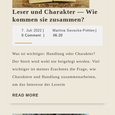
Leser und Charakter — Wie
Leser
kommen sie zusammen?
und
7.
Martina
7. Juli 2022
|
Martina Sevecke-Pohlen
|
Charakte
Juli
Sevecke-
0 Comment
|
06:20
2022
Pohlen
—
Wie
Was ist wichtiger: Handlung oder Charakter?
kommen
Der Streit wird wohl nie beigelegt werden. Viel
sie
wichtiger ist meines Erachtens die Frage, wie
zusamme
Charaktere und Handlung zusammenarbeiten,
um das Interesse der Leserin
READ
READ MORE
MORE