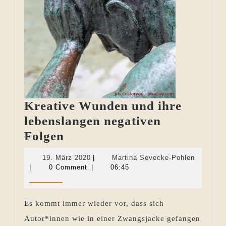
Kreative Wunden und ihre
lebenslangen negativen
Kreative
Folgen
Wunden
19.
Martina
19. März 2020
|
Martina Sevecke-Pohlen
und
März
Sevecke
|
0 Comment
|
06:45
2020
Pohlen
ihre
lebenslangen
Es kommt immer wieder vor, dass sich
negativen
Autor*innen wie in einer Zwangsjacke gefangen