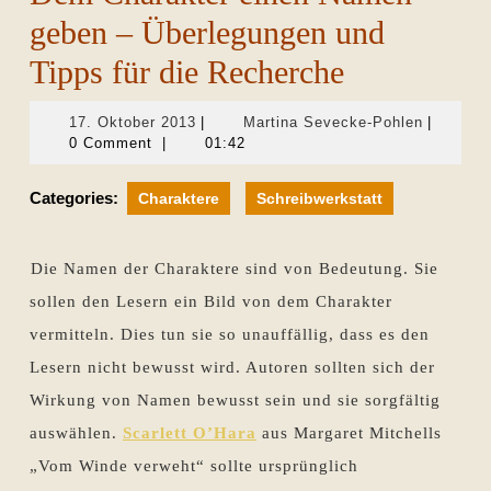
geben – Überlegungen und
Tipps für die Recherche
17.
Martina
17. Oktober 2013
|
Martina Sevecke-Pohlen
|
Oktober
Sevecke-
0 Comment
|
01:42
2013
Pohlen
Categories:
Charaktere
Schreibwerkstatt
Die Namen der Charaktere sind von Bedeutung. Sie
sollen den Lesern ein Bild von dem Charakter
vermitteln. Dies tun sie so unauffällig, dass es den
Lesern nicht bewusst wird. Autoren sollten sich der
Wirkung von Namen bewusst sein und sie sorgfältig
auswählen.
Scarlett O’Hara
aus Margaret Mitchells
„Vom Winde verweht“ sollte ursprünglich