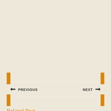
Beitragsnavigation
PREVIOUS
NEXT
Previous
Next
post:
post:
Related Post