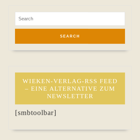
Search
for:
WIEKEN-VERLAG-RSS FEED
– EINE ALTERNATIVE ZUM
NEWSLETTER
[smbtoolbar]