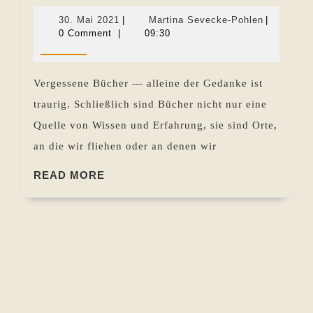
Bücher
30.
Martina
30. Mai 2021
|
Martina Sevecke-Pohlen
|
wiederentdecken
Mai
Sevecke-
0 Comment
|
09:30
2021
Pohlen
Vergessene Bücher — alleine der Gedanke ist
traurig. Schließlich sind Bücher nicht nur eine
Quelle von Wissen und Erfahrung, sie sind Orte,
an die wir fliehen oder an denen wir
READ
READ MORE
MORE