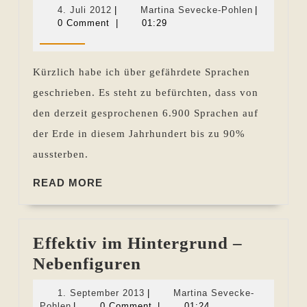
und
4.
Martina
4. Juli 2012
|
Martina Sevecke-Pohlen
|
Identität
Juli
Sevecke-
0 Comment
|
01:29
2012
Pohlen
Kürzlich habe ich über gefährdete Sprachen
geschrieben. Es steht zu befürchten, dass von
den derzeit gesprochenen 6.900 Sprachen auf
der Erde in diesem Jahrhundert bis zu 90%
aussterben.
READ
READ MORE
MORE
Effektiv im Hintergrund –
Effektiv
Nebenfiguren
im
1.
1. September 2013
|
Martina Sevecke-
Hintergrund
Martina
September
Pohlen
|
0 Comment
|
01:24