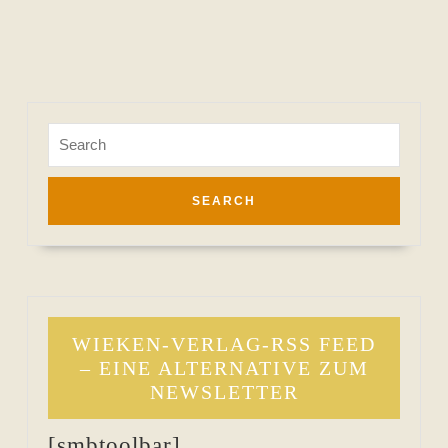
Search
for:
WIEKEN-VERLAG-RSS FEED
– EINE ALTERNATIVE ZUM
NEWSLETTER
[smbtoolbar]