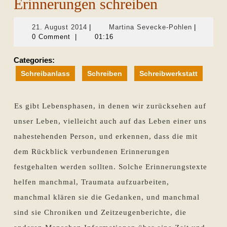
Erinnerungen schreiben
21.
Martina
21. August 2014
|
Martina Sevecke-Pohlen
|
August
Sevecke-
0 Comment
|
01:16
2014
Pohlen
Categories:
Schreibanlass
Schreiben
Schreibwerkstatt
Es gibt Lebensphasen, in denen wir zurücksehen auf
unser Leben, vielleicht auch auf das Leben einer uns
nahestehenden Person, und erkennen, dass die mit
dem Rückblick verbundenen Erinnerungen
festgehalten werden sollten. Solche Erinnerungstexte
helfen manchmal, Traumata aufzuarbeiten,
manchmal klären sie die Gedanken, und manchmal
sind sie Chroniken und Zeitzeugenberichte, die