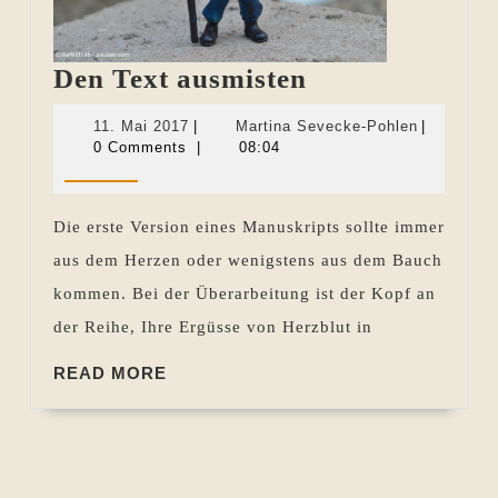
Den
Den Text ausmisten
Text
11.
Martina
11. Mai 2017
|
Martina Sevecke-Pohlen
|
ausmisten
Mai
Sevecke-
0 Comments
|
08:04
2017
Pohlen
Die erste Version eines Manuskripts sollte immer
aus dem Herzen oder wenigstens aus dem Bauch
kommen. Bei der Überarbeitung ist der Kopf an
der Reihe, Ihre Ergüsse von Herzblut in
READ
READ MORE
MORE