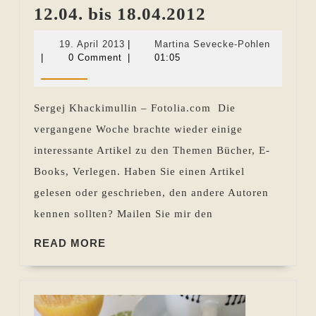
Die
12.04. bis 18.04.2012
Woche
19.
Martina
19. April 2013
|
Martina Sevecke-Pohlen
im
April
Sevecke-
|
0 Comment
|
01:05
2013
Pohlen
Rückblick
12.04.
Sergej Khackimullin – Fotolia.com Die
bis
vergangene Woche brachte wieder einige
18.04.2012
interessante Artikel zu den Themen Bücher, E-
Books, Verlegen. Haben Sie einen Artikel
gelesen oder geschrieben, den andere Autoren
kennen sollten? Mailen Sie mir den
READ
READ MORE
MORE