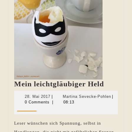
Mein
Mein leichtgläubiger Held
leichtgl
28.
Martina
28. Mai 2017
|
Martina Sevecke-Pohlen
|
Held
Mai
Sevecke-
0 Comments
|
08:13
2017
Pohlen
Leser wünschen sich Spannung, selbst in
Handlungen, die nicht mit gefährlichen Szenen,