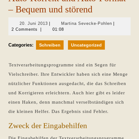
– Bequem und störend
20.
Martina
20. Juni 2013
|
Martina Sevecke-Pohlen
|
Juni
Sevecke-
2 Comments
|
01:08
2013
Pohlen
Categories:
Schreiben
Uncategorized
Textverarbeitungsprogramme sind ein Segen für
Vielschreiber. Ihre Entwickler haben sich eine Menge
nützlicher Funktionen ausgedacht, die das Schreiben
und Korrigieren erleichtern. Auch hier gibt es leider
einen Haken, denn manchmal verselbständigen sich
die kleinen Helfer. Das Ergebnis sind Fehler.
Zweck der Eingabehilfen
Die Eingabehilfen der Textverarbeitungsprogramme