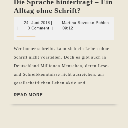
Die Sprache hinterfragt – Ein
Die
Alltag ohne Schrift?
Sprache
24.
Martina
24. Juni 2018
|
Martina Sevecke-Pohlen
hinterfragt
Juni
Sevecke-
|
0 Comment
|
09:12
2018
Pohlen
–
Ein
Wer immer schreibt, kann sich ein Leben ohne
Alltag
Schrift nicht vorstellen. Doch es gibt auch in
ohne
Deutschland Millionen Menschen, deren Lese-
Schrift?
und Schreibkenntnisse nicht ausreichen, am
gesellschaftlichen Leben aktiv und
READ
READ MORE
MORE