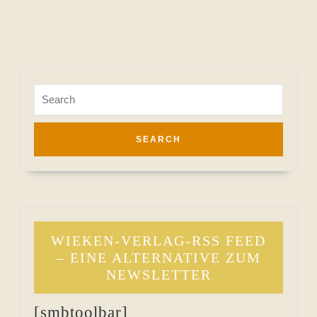
Search
for:
WIEKEN-VERLAG-RSS FEED
– EINE ALTERNATIVE ZUM
NEWSLETTER
[smbtoolbar]