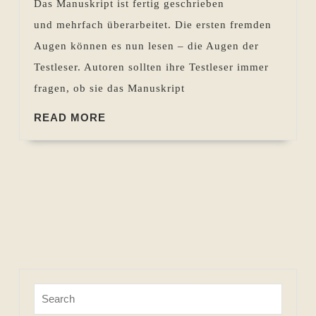
Das Manuskript ist fertig geschrieben
Kritik
und mehrfach überarbeitet. Die ersten fremden
üben!
Augen können es nun lesen – die Augen der
Testleser. Autoren sollten ihre Testleser immer
fragen, ob sie das Manuskript
READ
READ MORE
MORE
Search
for: