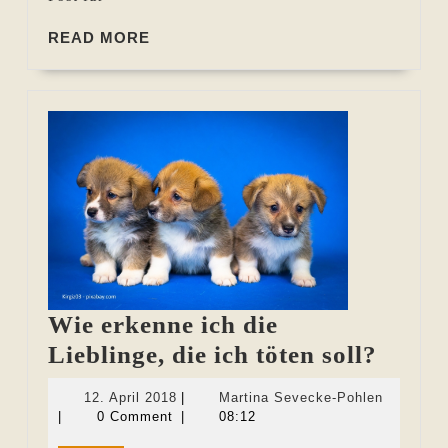
Stress
READ
READ MORE
MORE
Wie erkenne ich die
Wie
Lieblinge, die ich töten soll?
erken
12.
Martina
12. April 2018
|
Martina Sevecke-Pohlen
ich
April
Sevecke-
|
0 Comment
|
08:12
2018
Pohlen
die