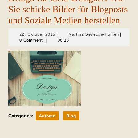
Sie schicke Bilder für Blogposts
und Soziale Medien herstellen
22.
Martina
22. Oktober 2015
|
Martina Sevecke-Pohlen
|
Oktober
Sevecke-
0 Comment
|
08:16
2015
Pohlen
Categories:
Autoren
Blog