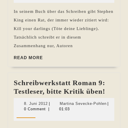
Liebli
In seinem Buch über das Schreiben gibt Stephen
die
King einen Rat, der immer wieder zitiert wird:
ich
Kill your darlings (Töte deine Lieblinge).
töten
Tatsächlich schreibt er in diesem
soll?
Zusammenhang nur, Autoren
READ
READ MORE
MORE
Schreibwerkstatt Roman 9:
Schrei
Testleser, bitte Kritik üben!
Roma
8.
Martina
8. Juni 2012
|
Martina Sevecke-Pohlen
|
9:
Juni
Sevecke-
0 Comment
|
01:03
2012
Pohlen
Testles
bitte