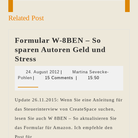
Previous
Next
post:
post:
Related Post
Formular W-8BEN – So
sparen Autoren Geld und
Formular
Stress
W-
24.
24. August 2012
|
Martina Sevecke-
8BEN
Martina
August
Pohlen
|
15 Comments
|
15:50
Sevecke-
2012
–
Pohlen
So
Update 26.11.2015: Wenn Sie eine Anleitung für
sparen
das Steuerinterview von CreateSpace suchen,
Autoren
lesen Sie auch W 8BEN – So aktualisieren Sie
Geld
das Formular für Amazon. Ich empfehle den
und
Post für