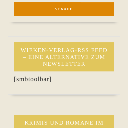
WIEKEN-VERLAG-RSS FEED
– EINE ALTERNATIVE ZUM
NEWSLETTER
[smbtoolbar]
KRIMIS UND ROMANE IM