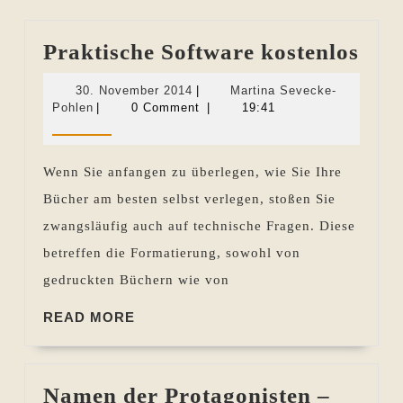
Prak
Praktische Software kostenlos
Sof
30.
30. November 2014
|
Martina Sevecke-
kost
Martina
November
Pohlen
|
0 Comment
|
19:41
Sevecke-
2014
Pohlen
Wenn Sie anfangen zu überlegen, wie Sie Ihre
Bücher am besten selbst verlegen, stoßen Sie
zwangsläufig auch auf technische Fragen. Diese
betreffen die Formatierung, sowohl von
gedruckten Büchern wie von
READ
READ MORE
MORE
Namen der Protagonisten –