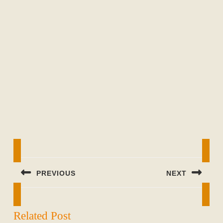
Beitragsnavigation
PREVIOUS
NEXT
Previous
Next
post:
post:
Related Post