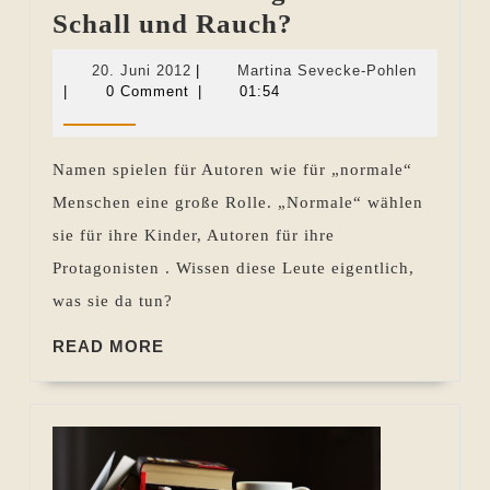
Namen
Schall und Rauch?
der
20.
Martina
20. Juni 2012
|
Martina Sevecke-Pohlen
Protagonisten
Juni
Sevecke-
|
0 Comment
|
01:54
2012
Pohlen
–
Schall
Namen spielen für Autoren wie für „normale“
und
Menschen eine große Rolle. „Normale“ wählen
Rauch?
sie für ihre Kinder, Autoren für ihre
Protagonisten . Wissen diese Leute eigentlich,
was sie da tun?
READ
READ MORE
MORE