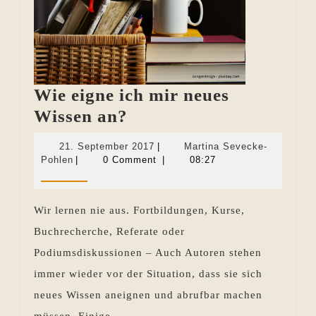
Wie eigne ich mir neues
Wie
Wissen an?
eigne
21.
21. September 2017
|
Martina Sevecke-
ich
Martina
September
Pohlen
|
0 Comment
|
08:27
Sevecke-
2017
mir
Pohlen
neues
Wir lernen nie aus. Fortbildungen, Kurse,
Wissen
Buchrecherche, Referate oder
an?
Podiumsdiskussionen – Auch Autoren stehen
immer wieder vor der Situation, dass sie sich
neues Wissen aneignen und abrufbar machen
müssen. Einige