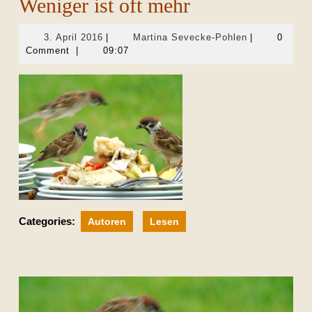
Weniger ist oft mehr
3.
Martina
3. April 2016
|
Martina Sevecke-Pohlen
|
0
April
Sevecke-
Comment
|
09:07
2016
Pohlen
Categories:
Autoren
Lesen