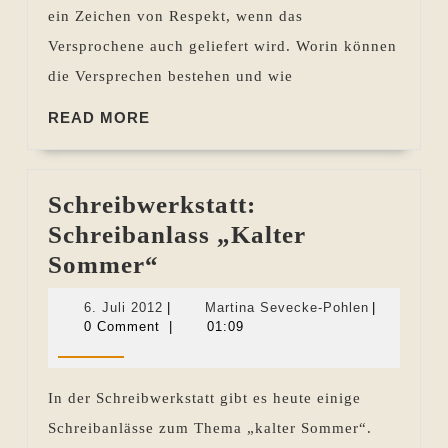
ein Zeichen von Respekt, wenn das
Versprochene auch geliefert wird. Worin können
die Versprechen bestehen und wie
READ
READ MORE
MORE
Schreibwerkstatt:
Schreibanlass „Kalter
Schreibwerkstatt:
Sommer“
Schreibanlass
6.
Martina
6. Juli 2012
|
Martina Sevecke-Pohlen
|
„Kalter
Juli
Sevecke-
0 Comment
|
01:09
2012
Pohlen
Sommer“
In der Schreibwerkstatt gibt es heute einige
Schreibanlässe zum Thema „kalter Sommer“.