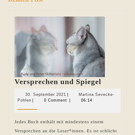
Versprec
Versprechen und Spiegel
und
30.
30. September 2021
|
Martina Sevecke-
Spiegel
Martina
September
Pohlen
|
0 Comment
|
06:14
Sevecke-
2021
Pohlen
Jedes Buch enthält mit mindestens einem
Versprechen an die Leser*innen. Es ist schlicht