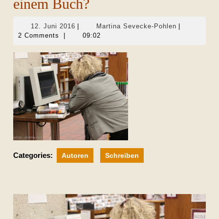
einem Buch?
12.
Martina
12. Juni 2016
|
Martina Sevecke-Pohlen
|
Juni
Sevecke-
2 Comments
|
09:02
2016
Pohlen
Categories:
Autoren
Schreiben