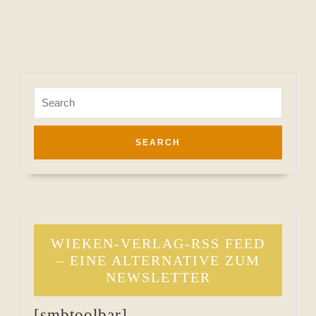
Search
for:
WIEKEN-VERLAG-RSS FEED
– EINE ALTERNATIVE ZUM
NEWSLETTER
[smbtoolbar]