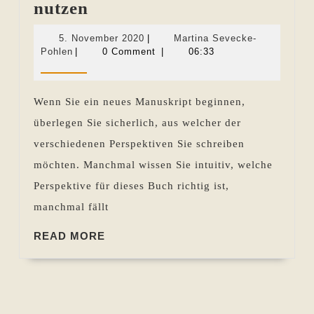
Verschiedene
nutzen
Perspektiven
5.
5. November 2020
|
Martina Sevecke-
nutzen
Martina
November
Pohlen
|
0 Comment
|
06:33
Sevecke-
2020
Pohlen
Wenn Sie ein neues Manuskript beginnen,
überlegen Sie sicherlich, aus welcher der
verschiedenen Perspektiven Sie schreiben
möchten. Manchmal wissen Sie intuitiv, welche
Perspektive für dieses Buch richtig ist,
manchmal fällt
READ
READ MORE
MORE