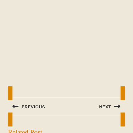
Beitragsnavigation
PREVIOUS
NEXT
Previous
Next
post:
post:
Related Post