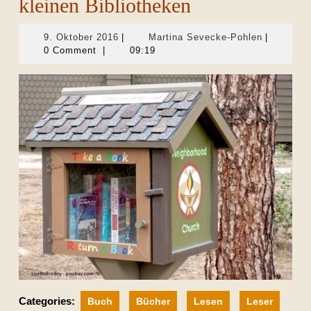
kleinen Bibliotheken
9.
Martina
9. Oktober 2016
|
Martina Sevecke-Pohlen
|
Oktober
Sevecke-
0 Comment
|
09:19
2016
Pohlen
Categories:
Buch
Bücher
Lesen
Leser