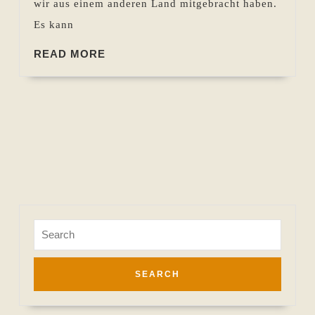
wir aus einem anderen Land mitgebracht haben.
wenn
Es kann
wir
READ
lesen?
READ MORE
MORE
Search
for: