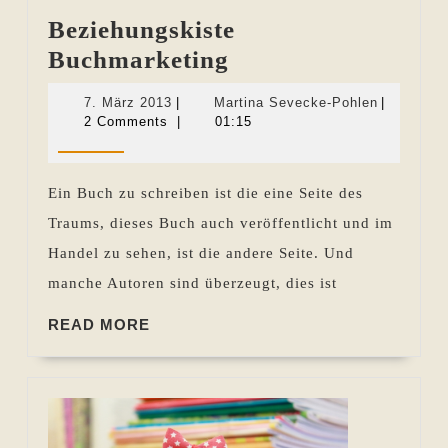
Beziehungskiste
Beziehungskiste
Buchmarketing
Buchmarketing
7.
Martina
7. März 2013
|
Martina Sevecke-Pohlen
|
März
Sevecke-
2 Comments
|
01:15
2013
Pohlen
Ein Buch zu schreiben ist die eine Seite des
Traums, dieses Buch auch veröffentlicht und im
Handel zu sehen, ist die andere Seite. Und
manche Autoren sind überzeugt, dies ist
READ
READ MORE
MORE