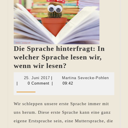
Die Sprache hinterfragt: In
welcher Sprache lesen wir,
Die
wenn wir lesen?
Sprache
25.
Martina
25. Juni 2017
|
Martina Sevecke-Pohlen
hinterfragt:
Juni
Sevecke-
|
0 Comment
|
09:42
2017
Pohlen
In
welcher
Wir schleppen unsere erste Sprache immer mit
Sprache
uns herum. Diese erste Sprache kann eine ganz
lesen
eigene Erstsprache sein, eine Muttersprache, die
wir,