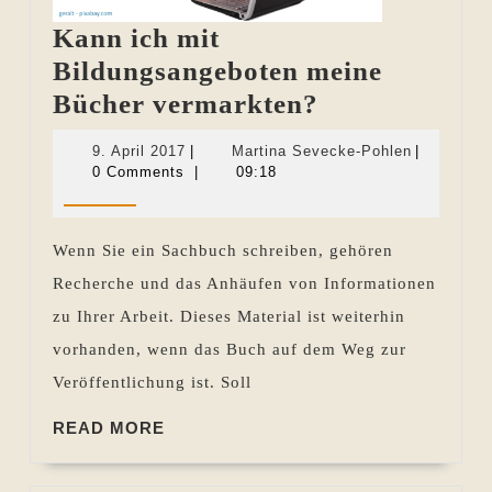
Kann ich mit
Bildungsangeboten meine
Kann
Bücher vermarkten?
ich
9.
Martina
9. April 2017
|
Martina Sevecke-Pohlen
|
mit
April
Sevecke-
0 Comments
|
09:18
2017
Pohlen
Bildungsange
meine
Wenn Sie ein Sachbuch schreiben, gehören
Bücher
Recherche und das Anhäufen von Informationen
vermarkten?
zu Ihrer Arbeit. Dieses Material ist weiterhin
vorhanden, wenn das Buch auf dem Weg zur
Veröffentlichung ist. Soll
READ
READ MORE
MORE