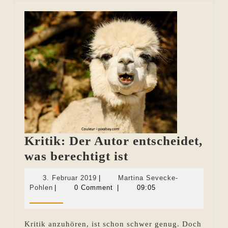
Kritik: Der Autor entscheidet,
Kritik:
was berechtigt ist
Der
3.
3. Februar 2019
|
Martina Sevecke-
Autor
Martina
Februar
Pohlen
|
0 Comment
|
09:05
Sevecke-
2019
entscheidet,
Pohlen
was
Kritik anzuhören, ist schon schwer genug. Doch