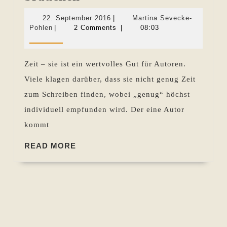
–
22.
22. September 2016
|
Martina Sevecke-
Warum
Martina
September
Pohlen
|
2 Comments
|
08:03
Sevecke-
2016
Autoren
Pohlen
sie
Zeit – sie ist ein wertvolles Gut für Autoren.
brauchen
Viele klagen darüber, dass sie nicht genug Zeit
zum Schreiben finden, wobei „genug“ höchst
individuell empfunden wird. Der eine Autor
kommt
READ
READ MORE
MORE