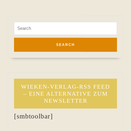
Search
for:
WIEKEN-VERLAG-RSS FEED
– EINE ALTERNATIVE ZUM
NEWSLETTER
[smbtoolbar]