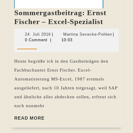
Sommergastbeitrag: Ernst
Sommerg
Fischer – Excel-Spezialist
Ernst
24.
Martina
24. Juli 2016
|
Martina Sevecke-Pohlen
|
Fischer
Juli
Sevecke-
0 Comment
|
10:03
2016
Pohlen
–
Excel-
Heute begrüße ich in den Gastbeiträgen den
Spezialis
Fachbuchautor Ernst Fischer. Excel-
Automatisierung MS-Excel, 1987 erstmals
ausgeliefert, nach 10 Jahren totgesagt, weil SAP
und ähnliche alles abdecken sollen, erfreut sich
nach nunmehr
READ
READ MORE
MORE