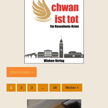
More Details »
1
2
3
…
16
Weiter »