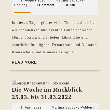
1.
1. August 2025
|
Martina Sevecke-
im
Martina
August
Pohlen
|
0 Comment
|
07:30
Sevecke-
2025
Rückblick
Pohlen
25.07.
In diesen Tagen gibt es viele Themen, über die
bis
wir nachdenken und eventuell auch schreiben
31.07.2025
können: Krieg und Frieden, künstliche und
natürliche Intelligenz, Demokratie und Diktatur,
Klimaschutz und Klimakatastrophe …
READ
READ MORE
MORE
Die Woche im Rückblick
Die
25.03. bis 31.03.2022
Woche
1.
Martina
1. April 2022
|
Martina Sevecke-Pohlen
|