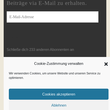
Beiträge via E-Mail zu erhalten.
E-Mail-Adresse
ABONNIEREN
Schließe dich 233 anderen Abonnenten an
Cookie-Zustimmung verwalten
Writer WordPress Theme
By
Wir verwenden Cookies, um unsere Website und unseren Service zu
optimieren.
VWThemes
Scroll
Up
Cookies akzeptieren
Ablehnen