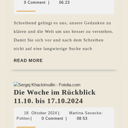
im
April
Sevecke-
0 Comment
|
06:23
2022
Pohlen
Rückblick
25.03.
Schreibend gelingt es uns, unsere Gedanken zu
bis
klären und die Welt um uns besser zu verstehen.
31.03.2022
Damit Sie sich vor und nach dem Schreiben
nicht auf eine langwierige Suche nach
READ
READ MORE
MORE
Die Woche im Rückblick
Die
11.10. bis 17.10.2024
Woche
18.
18. Oktober 2024
|
Martina Sevecke-
im
Martina
Oktober
Pohlen
|
0 Comment
|
08:53
Sevecke-
2024
Rückblick