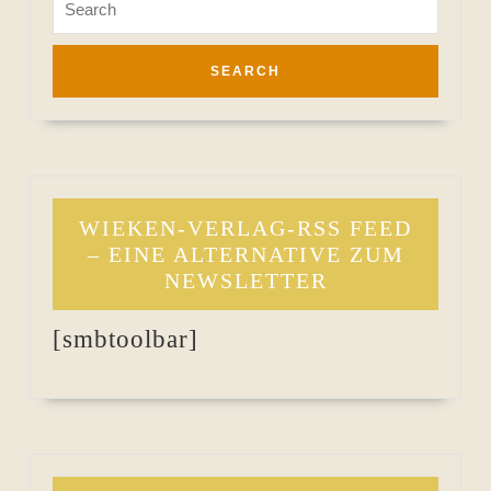
for:
WIEKEN-VERLAG-RSS FEED
– EINE ALTERNATIVE ZUM
NEWSLETTER
[smbtoolbar]