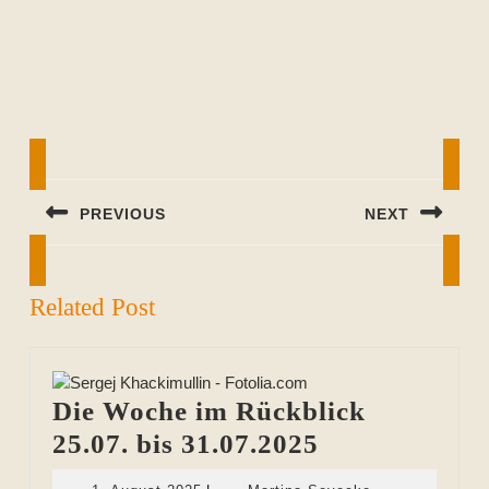
Beitragsnavigation
PREVIOUS
NEXT
Previous
Next
post:
post:
Related Post
Die Woche im Rückblick
Die
25.07. bis 31.07.2025
Woche