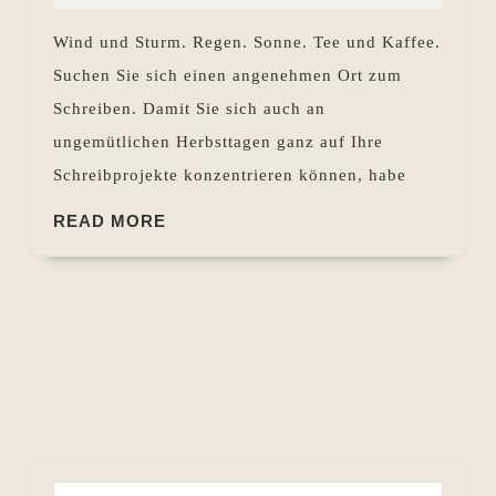
Pohlen
11.10.
Wind und Sturm. Regen. Sonne. Tee und Kaffee.
bis
Suchen Sie sich einen angenehmen Ort zum
17.10.2024
Schreiben. Damit Sie sich auch an
ungemütlichen Herbsttagen ganz auf Ihre
Schreibprojekte konzentrieren können, habe
READ
READ MORE
MORE
Search