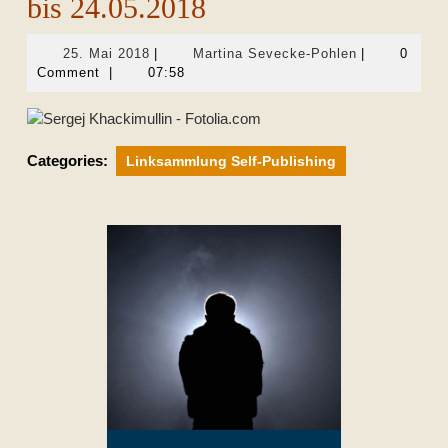
bis 24.05.2018
25.
Martina
25. Mai 2018
|
Martina Sevecke-Pohlen
|
0
Mai
Sevecke-
Comment
|
07:58
2018
Pohlen
Categories:
Linksammlung Self-Publishing