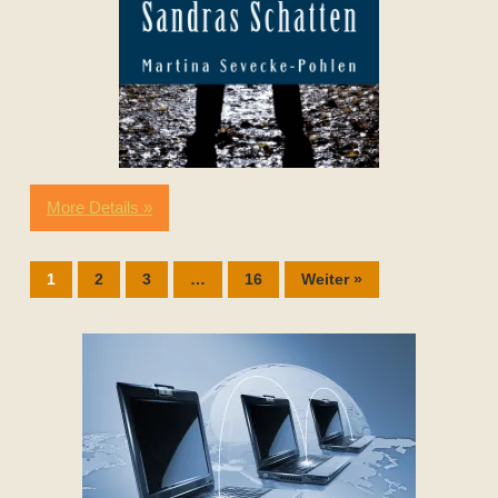
More Details »
1
2
3
…
16
Weiter »