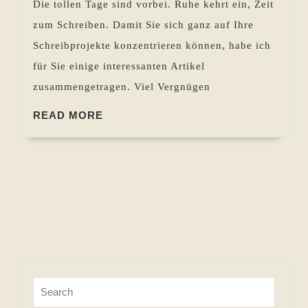
Die tollen Tage sind vorbei. Ruhe kehrt ein, Zeit
bis
zum Schreiben. Damit Sie sich ganz auf Ihre
15.02.2024
Schreibprojekte konzentrieren können, habe ich
für Sie einige interessanten Artikel
zusammengetragen. Viel Vergnügen
READ
READ MORE
MORE
Search
for: