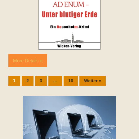
More Details »
1
2
3
…
16
Weiter »