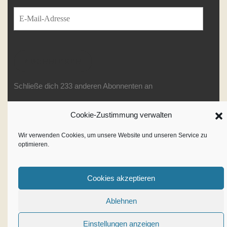
E-Mail-Adresse
ABONNIEREN
Schließe dich 233 anderen Abonnenten an
Cookie-Zustimmung verwalten
Writer WordPress Theme
By
Wir verwenden Cookies, um unsere Website und unseren Service zu
optimieren.
VWThemes
Scroll
Up
Cookies akzeptieren
Ablehnen
Einstellungen anzeigen