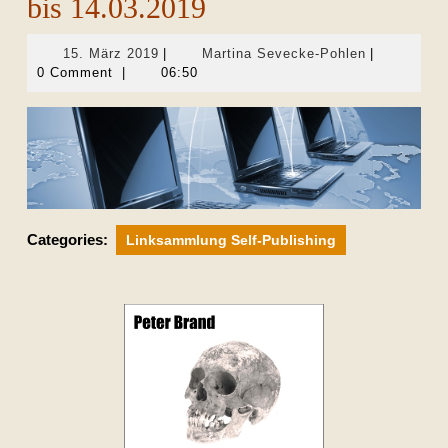
bis 14.03.2019
15.
Martina
15. März 2019
|
Martina Sevecke-Pohlen
|
März
Sevecke-
0 Comment
|
06:50
2019
Pohlen
Categories:
Linksammlung Self-Publishing