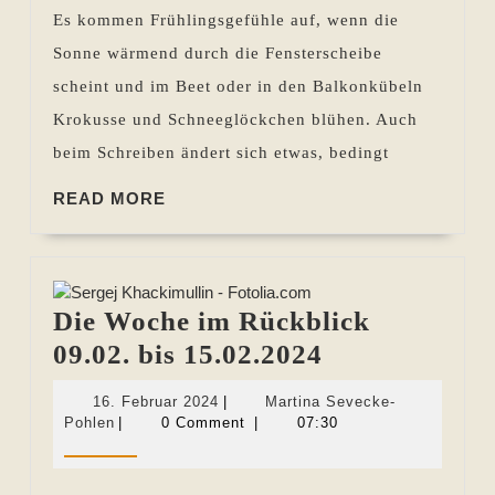
19.02.
Es kommen Frühlingsgefühle auf, wenn die
bis
Sonne wärmend durch die Fensterscheibe
25.02.2021
scheint und im Beet oder in den Balkonkübeln
Krokusse und Schneeglöckchen blühen. Auch
beim Schreiben ändert sich etwas, bedingt
READ
READ MORE
MORE
Die Woche im Rückblick
Die
09.02. bis 15.02.2024
Woche
16.
16. Februar 2024
|
Martina Sevecke-
im
Martina
Februar
Pohlen
|
0 Comment
|
07:30
Sevecke-
2024
Rückblick
Pohlen
09.02.