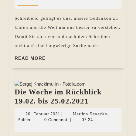
2022
Pohlen
Rückblick
25.03.
Schreibend gelingt es uns, unsere Gedanken zu
bis
klären und die Welt um uns besser zu verstehen.
31.03.2022
Damit Sie sich vor und nach dem Schreiben
nicht auf eine langwierige Suche nach
READ
READ MORE
MORE
Die Woche im Rückblick
Die
19.02. bis 25.02.2021
Woche
26.
26. Februar 2021
|
Martina Sevecke-
im
Martina
Februar
Pohlen
|
0 Comment
|
07:24
Sevecke-
2021
Rückblick
Pohlen