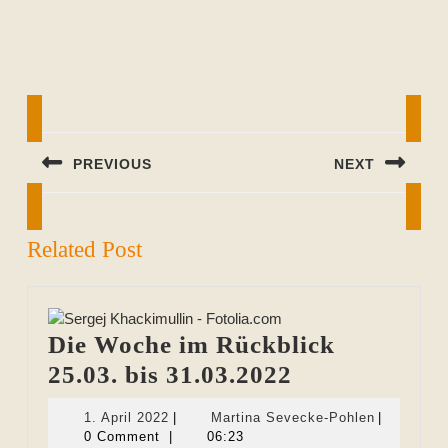
Beitragsnavigation
PREVIOUS
NEXT
Previous
Next
post:
post:
Related Post
Die Woche im Rückblick
Die
25.03. bis 31.03.2022
Woche
1.
Martina
1. April 2022
|
Martina Sevecke-Pohlen
|
im
April
Sevecke-
0 Comment
|
06:23