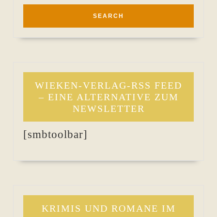
WIEKEN-VERLAG-RSS FEED
– EINE ALTERNATIVE ZUM
NEWSLETTER
[smbtoolbar]
KRIMIS UND ROMANE IM