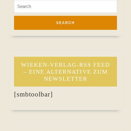
Search
for:
WIEKEN-VERLAG-RSS FEED
– EINE ALTERNATIVE ZUM
NEWSLETTER
[smbtoolbar]