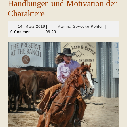
Handlungen und Motivation der
Charaktere
14.
Martina
14. März 2019
|
Martina Sevecke-Pohlen
|
März
Sevecke-
0 Comment
|
06:29
2019
Pohlen