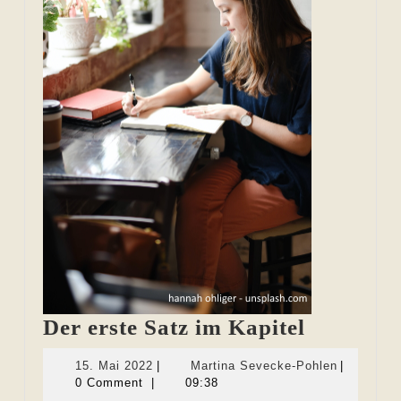
Der
Der erste Satz im Kapitel
erste
15.
Martina
15. Mai 2022
|
Martina Sevecke-Pohlen
|
Satz
Mai
Sevecke-
0 Comment
|
09:38
2022
Pohlen