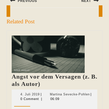
PREVIOUS
NEXT
Previous
Next
post:
post:
Related Post
Angst vor dem Versagen (z. B.
Angst
als Autor)
vor
4.
Martina
4. Juli 2019
|
Martina Sevecke-Pohlen
|
dem
Juli
Sevecke-
0 Comment
|
06:09
2019
Pohlen
Versagen