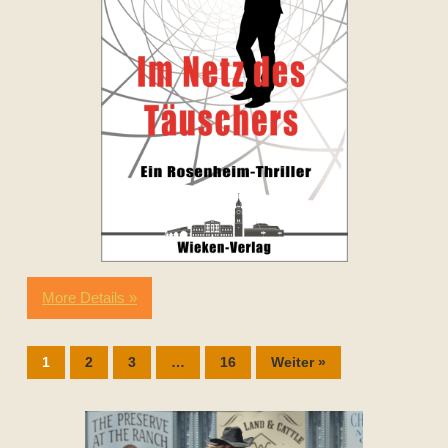
More Details »
1
2
3
…
16
Weiter »