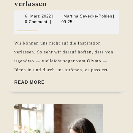
Nicht
verlassen
auf
6.
Martina
6. März 2022
|
Martina Sevecke-Pohlen
|
Inspiration
März
Sevecke-
0 Comment
|
09:25
2022
Pohlen
verlassen
Wir können uns nicht auf die Inspiration
verlassen. So sehr wir darauf hoffen, dass von
irgendwo — vielleicht sogar vom Olymp —
Ideen in und durch uns strömen, es passiert
READ
READ MORE
MORE