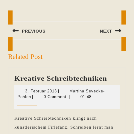
Beitragsnavigation
PREVIOUS
NEXT
Previous
Next
post:
post:
Related Post
Kreativ
Kreative Schreibtechniken
Schreib
3.
3. Februar 2013
|
Martina Sevecke-
Martina
Februar
Pohlen
|
0 Comment
|
01:48
Sevecke-
2013
Pohlen
Kreative Schreibtechniken klingt nach
künstlerischem Firlefanz. Schreiben lernt man