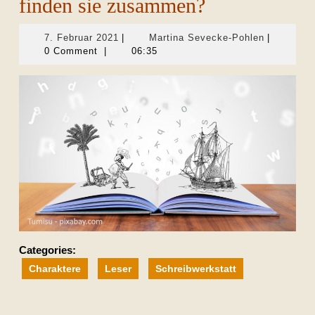
finden sie zusammen?
7.
Martina
7. Februar 2021
|
Martina Sevecke-Pohlen
|
Februar
Sevecke-
0 Comment
|
06:35
2021
Pohlen
Categories:
Charaktere
Leser
Schreibwerkstatt