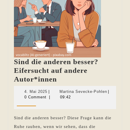
Sind die anderen besser?
Eifersucht auf andere
Sind
Autor*innen
die
4.
Martina
4. Mai 2025
|
Martina Sevecke-Pohlen
|
anderen
Mai
Sevecke-
0 Comment
|
09:42
2025
Pohlen
besser?
Eifersucht
Sind die anderen besser? Diese Frage kann die
auf
Ruhe rauben, wenn wir sehen, dass die