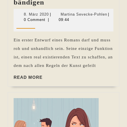
Überarbeitung:
bändigen
Das
8.
Martina
8. März 2020
|
Martina Sevecke-Pohlen
|
Chaos
März
Sevecke-
0 Comment
|
09:44
2020
Pohlen
bändigen
Ein erster Entwurf eines Romans darf und muss
roh und unhandlich sein. Seine einzige Funktion
ist, einen real existierenden Text zu schaffen, an
dem nach allen Regeln der Kunst gefeilt
READ
READ MORE
MORE